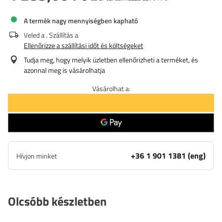
A termék nagy mennyiségben kapható
Veled a
. Szállítás a
Ellenőrizze a szállítási időt és költségeket
Tudja meg, hogy melyik üzletben ellenőrizheti a terméket, és
azonnal meg is vásárolhatja
Vásárolhat a:
+36 1 901 1381 (eng)
Hívjon minket
Olcsóbb készletben