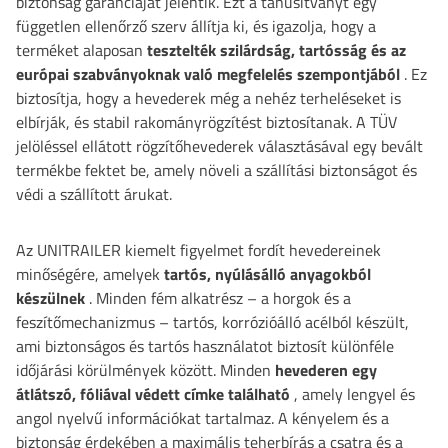
biztonság garanciáját jelentik. Ezt a tanúsítványt egy
független ellenőrző szerv állítja ki, és igazolja, hogy a
terméket alaposan
tesztelték szilárdság, tartósság és az
európai szabványoknak való megfelelés szempontjából
. Ez
biztosítja, hogy a hevederek még a nehéz terheléseket is
elbírják, és stabil rakományrögzítést biztosítanak. A TÜV
jelöléssel ellátott rögzítőhevederek választásával egy bevált
termékbe fektet be, amely növeli a szállítási biztonságot és
védi a szállított árukat.
Az UNITRAILER kiemelt figyelmet fordít hevedereinek
minőségére, amelyek
tartós, nyúlásálló anyagokból
készülnek
. Minden fém alkatrész – a horgok és a
feszítőmechanizmus – tartós, korrózióálló acélból készült,
ami biztonságos és tartós használatot biztosít különféle
időjárási körülmények között. Minden
hevederen egy
átlátszó, fóliával védett címke található
, amely lengyel és
angol nyelvű információkat tartalmaz. A kényelem és a
biztonság érdekében a maximális teherbírás a csatra és a