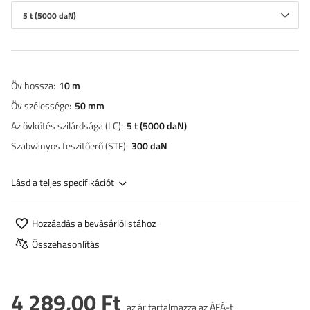
5 t (5000 daN)
Öv hossza
10 m
Öv szélessége
50 mm
Az övkötés szilárdsága (LC)
5 t (5000 daN)
Szabványos feszítőerő (STF)
300 daN
Lásd a teljes specifikációt
Hozzáadás a bevásárlólistához
Összehasonlítás
4 289,00 Ft
az ár tartalmazza az ÁFÁ-t