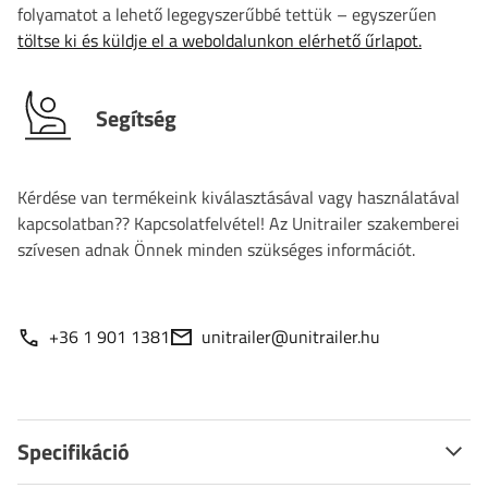
folyamatot a lehető legegyszerűbbé tettük – egyszerűen
töltse ki és küldje el a weboldalunkon elérhető űrlapot.
Segítség
Kérdése van termékeink kiválasztásával vagy használatával
kapcsolatban?? Kapcsolatfelvétel! Az Unitrailer szakemberei
szívesen adnak Önnek minden szükséges információt.
+36 1 901 1381
unitrailer@unitrailer.hu
Specifikáció