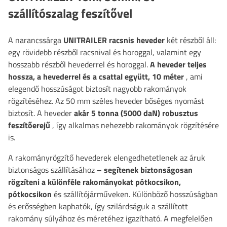
szállítószalag feszítővel
A narancssárga
UNITRAILER racsnis heveder
két részből áll:
egy rövidebb részből racsnival és horoggal, valamint egy
hosszabb részből hevederrel és horoggal.
A heveder teljes
hossza, a hevederrel és a csattal együtt, 10 méter
, ami
elegendő hosszúságot biztosít nagyobb rakományok
rögzítéséhez. Az 50 mm széles heveder bőséges nyomást
biztosít. A heveder
akár 5 tonna (5000 daN) robusztus
feszítőerejű
, így alkalmas nehezebb rakományok rögzítésére
is.
A rakományrögzítő hevederek elengedhetetlenek az áruk
biztonságos szállításához
– segítenek biztonságosan
rögzíteni a különféle rakományokat pótkocsikon,
pótkocsikon
és szállítójárműveken. Különböző hosszúságban
és erősségben kaphatók, így szilárdságuk a szállított
rakomány súlyához és méretéhez igazítható. A megfelelően