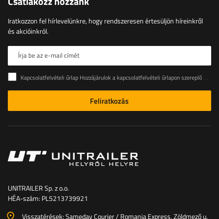
Csatlakozz hozzánk
Iratkozzon fel hírlevelünkre, hogy rendszeresen értesüljön híreinkről
és akcióinkról.
Írja be az e-mail címét
Kapcsolatfelvételi űrlap Hozzájárulok a kapcsolatfelvételi űrlapon szereplő személyes adataimnak az Európai Parlament és a Tanács (EU) rendeletével összhangban történő kezeléséhez
Feliratkozás
UNITRAILER Sp. z o.o.
HÉA-szám: PL5213739921
Visszatérések: Sameday Courier / Romania Express, Zöldmező u.