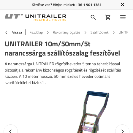
Kérdése van? Hívjon minket:
+36 1 901 1381
Vissza
Kezdőlap
Rakományrögzítés
Szállítóövek
UNITRAIL
UNITRAILER 10m/50mm/5t
narancssárga szállítószalag feszítővel
A narancssárga UNITRAILER rögzítőheveder 5 tonna teherbírással
biztosítja a rakomány biztonságos rögzítését és rögzítését szállítás
közben. A 10 méter hosszú, 50 mm széles heveder optimális
szorítófelületet biztosít.
Előző fotó
Követk