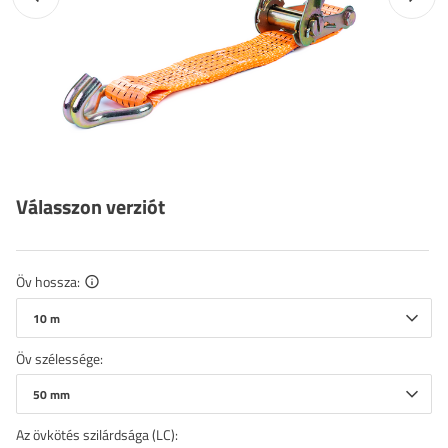
Válasszon verziót
Öv hossza
10 m
Öv szélessége
50 mm
Az övkötés szilárdsága (LC)