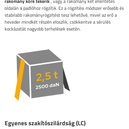
rakomány köré tekerik
, vagy a rakomány két ellentétes
oldalán a padlóhoz rögzítik. Ez a rögzítési módszer erősebb és
stabilabb rakományrögzítést tesz lehetővé, mivel az erő a
heveder mindkét részén eloszlik, csökkentve a sérülés
kockázatát nagyobb terhelések esetén.
Egyenes szakítószilárdság (LC)