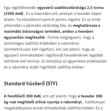
Egy rögzítőheveder
egyszerű szakítószilárdsága 2,5 tonna
(2500 daN)
. Ez a maximális erő, amelyet a heveder képes
átadni, ha közvetlenül pontról pontra rögzítik. Ez az érték
jellemzően a pántolási szilárdság fele, és
meghatározza a
maximális biztonságos terhelést, amikor a hevedert
egyszerűen megfeszítik
. Fontos megjegyezni, hogy a
biztonságos szállítás érdekében a rakományt
szimmetrikusan kell rögzíteni, ami azt jelenti, hogy az
egyszerű elrendezésben rögzítendő hevedereknek legalább
kettőnek kell lenniük. Ez biztosítja az egyenletes erőeloszlást
és a rakomány stabil rögzítését szállítás közben.
Standard húzóerő (STF)
A feszítőerő 300 daN,
ami azt jelenti, hogy
a heveder 300
kg-nak megfelelő erővel nyomja a rakományt
, hatékonyan
megakadályozva annak elmozdulását szállítás közben. Ez a