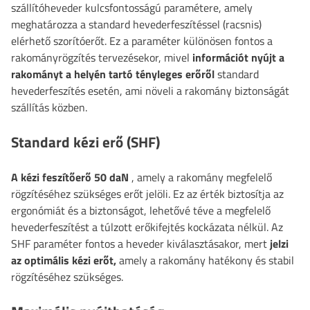
szállítóheveder kulcsfontosságú paramétere, amely
meghatározza a standard hevederfeszítéssel (racsnis)
elérhető szorítóerőt. Ez a paraméter különösen fontos a
rakományrögzítés tervezésekor, mivel
információt nyújt a
rakományt a helyén tartó tényleges erőről
standard
hevederfeszítés esetén, ami növeli a rakomány biztonságát
szállítás közben.
Standard kézi erő (SHF)
A kézi feszítőerő 50 daN
, amely a rakomány megfelelő
rögzítéséhez szükséges erőt jelöli. Ez az érték biztosítja az
ergonómiát és a biztonságot, lehetővé téve a megfelelő
hevederfeszítést a túlzott erőkifejtés kockázata nélkül. Az
SHF paraméter fontos a heveder kiválasztásakor, mert
jelzi
az optimális kézi erőt,
amely a rakomány hatékony és stabil
rögzítéséhez szükséges.