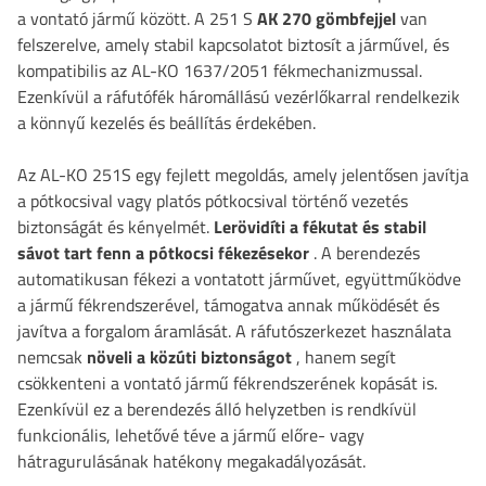
a vontató jármű között. A 251 S
AK 270 gömbfejjel
van
felszerelve, amely stabil kapcsolatot biztosít a járművel, és
kompatibilis az AL-KO 1637/2051 fékmechanizmussal.
Ezenkívül a ráfutófék háromállású vezérlőkarral rendelkezik
a könnyű kezelés és beállítás érdekében.
Az AL-KO 251S egy fejlett megoldás, amely jelentősen javítja
a pótkocsival vagy platós pótkocsival történő vezetés
biztonságát és kényelmét.
Lerövidíti a fékutat és stabil
sávot tart fenn a pótkocsi fékezésekor
. A berendezés
automatikusan fékezi a vontatott járművet, együttműködve
a jármű fékrendszerével, támogatva annak működését és
javítva a forgalom áramlását. A ráfutószerkezet használata
nemcsak
növeli a közúti biztonságot
, hanem segít
csökkenteni a vontató jármű fékrendszerének kopását is.
Ezenkívül ez a berendezés álló helyzetben is rendkívül
funkcionális, lehetővé téve a jármű előre- vagy
hátragurulásának hatékony megakadályozását.