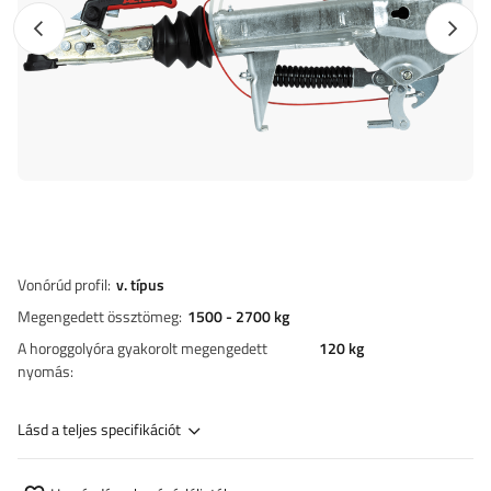
Előző fotó
Követk
Vonórúd profil
v. típus
Megengedett össztömeg
1500 - 2700 kg
A horoggolyóra gyakorolt megengedett
120 kg
nyomás
Lásd a teljes specifikációt