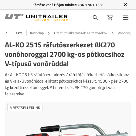
Kérdése van? Hívjon minket:
+36 1 901 1381
Vissza
Kezdőlap
Utánfutó alkatrészek és tartozékok
Vonóhorgok 
AL-KO 251S ráfutószerkezet AK270
vonóhoroggal 2700 kg-os pótkocsihoz
V-típusú vonórúddal
Az AL-KO 251 S ráfutóberendezés / ráfutófék fékezhető pótkocsikhoz
és V-alakú vonórúddal ellátott pótkocsikhoz készült, 1500 kg és 2700
kg közötti össztömeggel. A berendezés AK 270 gömbfejjel van
felszerelve.
A BESTSELLERÜNK