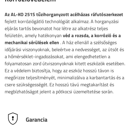
Az AL-KO 251S tűzihorganyzott acélházas ráfutószerkezet
fejlett korróziógátló technológiát alkalmaz. A horganyzási
eljárás tartós bevonatot hoz létre az alkatrész teljes
felületén, amely hatékonyan
véd a rozsda, a korrózió és a
mechanikai sérülések ellen
. A ház ellenáll a szélsőséges
időjárási viszonyoknak, beleértve a nedvességet, az útsót és
a hőmérséklet-ingadozásokat, ami elengedhetetlen a
folyamatosan zord útviszonyoknak kitett eszközök esetében.
Ez a védelem biztosítja, hogy az eszköz hosszú távon is
megőrizze teljesítményét, minimalizálva a karbantartás és a
csere szükségességét. Ez hosszú távú megtakarítást és
megbízhatóságot jelent a pótkocsi üzemeltetése során.
Garancia