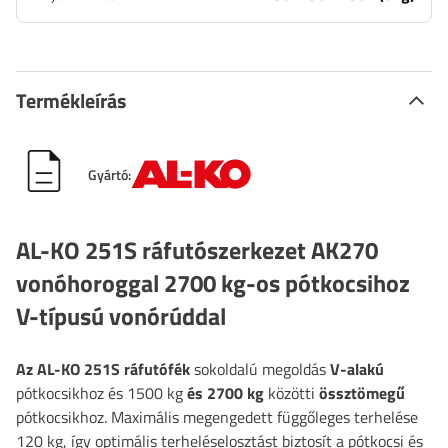
Termékleírás
Gyártó:
AL-KO 251S ráfutószerkezet AK270
vonóhoroggal 2700 kg-os pótkocsihoz
V-típusú vonórúddal
Az AL-KO 251S ráfutófék
sokoldalú megoldás
V-alakú
pótkocsikhoz és 1500 kg
és 2700 kg
közötti
össztömegű
pótkocsikhoz. Maximális megengedett függőleges terhelése
120 kg, így optimális terheléselosztást biztosít a pótkocsi és