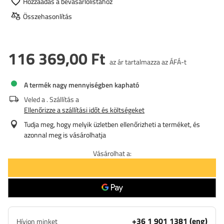
Hozzáadás a bevásárlólistához
Összehasonlítás
116 369,00 Ft
az ár tartalmazza az ÁFÁ-t
A termék nagy mennyiségben kapható
Veled a
. Szállítás a
Ellenőrizze a szállítási időt és költségeket
Tudja meg, hogy melyik üzletben ellenőrizheti a terméket, és
azonnal meg is vásárolhatja
Vásárolhat a:
+36 1 901 1381 (eng)
Hívjon minket