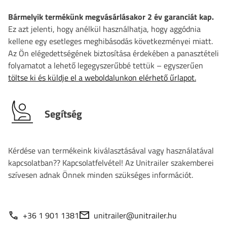
Bármelyik termékünk megvásárlásakor 2 év garanciát kap.
Ez azt jelenti, hogy anélkül használhatja, hogy aggódnia
kellene egy esetleges meghibásodás következményei miatt.
Az Ön elégedettségének biztosítása érdekében a panasztételi
folyamatot a lehető legegyszerűbbé tettük – egyszerűen
töltse ki és küldje el a weboldalunkon elérhető űrlapot.
Segítség
Kérdése van termékeink kiválasztásával vagy használatával
kapcsolatban?? Kapcsolatfelvétel! Az Unitrailer szakemberei
szívesen adnak Önnek minden szükséges információt.
+36 1 901 1381
unitrailer@unitrailer.hu