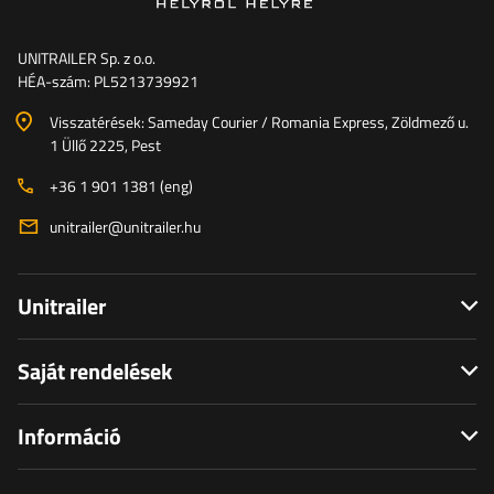
UNITRAILER Sp. z o.o.
HÉA-szám: PL5213739921
Visszatérések: Sameday Courier / Romania Express, Zöldmező u.
1 Üllő 2225, Pest
+36 1 901 1381 (eng)
unitrailer@unitrailer.hu
Unitrailer
Saját rendelések
Információ