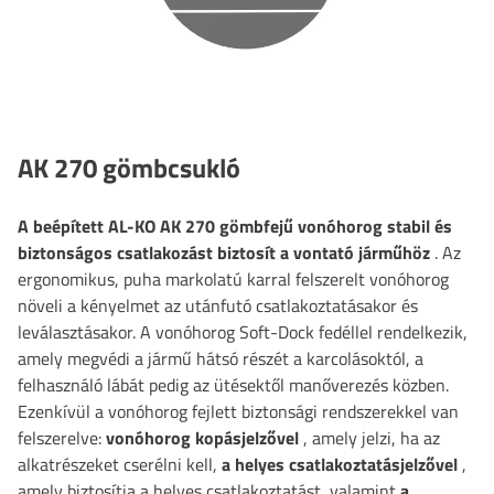
AK 270 gömbcsukló
A beépített AL-KO AK 270 gömbfejű vonóhorog
stabil és
biztonságos csatlakozást biztosít a vontató járműhöz
. Az
ergonomikus, puha markolatú karral felszerelt vonóhorog
növeli a kényelmet az utánfutó csatlakoztatásakor és
leválasztásakor. A vonóhorog Soft-Dock fedéllel rendelkezik,
amely megvédi a jármű hátsó részét a karcolásoktól, a
felhasználó lábát pedig az ütésektől manőverezés közben.
Ezenkívül a vonóhorog fejlett biztonsági rendszerekkel van
felszerelve:
vonóhorog kopásjelzővel
, amely jelzi, ha az
alkatrészeket cserélni kell,
a helyes csatlakoztatásjelzővel
,
amely biztosítja a helyes csatlakoztatást, valamint
a