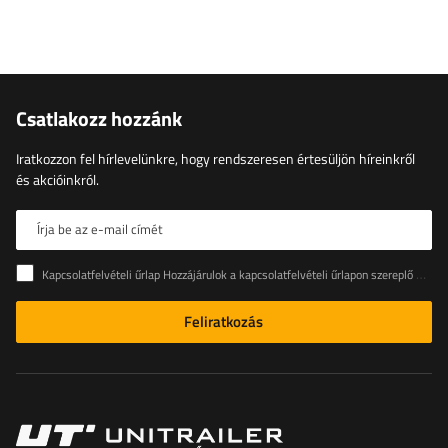
Csatlakozz hozzánk
Iratkozzon fel hírlevelünkre, hogy rendszeresen értesüljön híreinkről
és akcióinkról.
Írja be az e-mail címét
Kapcsolatfelvételi űrlap Hozzájárulok a kapcsolatfelvételi űrlapon szereplő személyes adataimnak az Európai Parlament és a Tanács (EU) rendeletével összhangban történő kezeléséhez
Feliratkozás