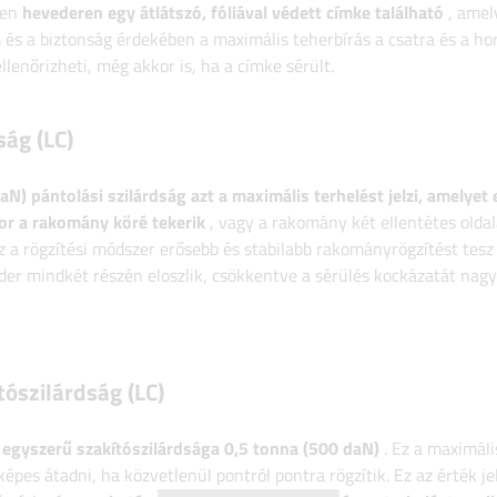
den
hevederen egy átlátszó, fóliával védett címke található
, amel
és a biztonság érdekében a maximális teherbírás a csatra és a hor
lenőrizheti, még akkor is, ha a címke sérült.
ság (LC)
aN) pántolási szilárdság
azt a maximális terhelést jelzi, amelyet
kor a rakomány köré tekerik
, vagy a rakomány két ellentétes olda
Ez a rögzítési módszer erősebb és stabilabb rakományrögzítést tesz
der mindkét részén eloszlik, csökkentve a sérülés kockázatát nag
ószilárdság (LC)
r
egyszerű szakítószilárdsága 0,5 tonna (500 daN)
. Ez a maximáli
épes átadni, ha közvetlenül pontról pontra rögzítik. Ez az érték j