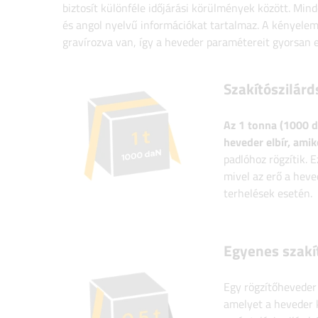
biztosít különféle időjárási körülmények között. Min
és angol nyelvű információkat tartalmaz. A kényelem 
gravírozva van, így a heveder paramétereit gyorsan el
Szakítószilárd
Az 1 tonna (1000 d
heveder elbír, ami
padlóhoz rögzítik. 
mivel az erő a heve
terhelések esetén.
Egyenes szakít
Egy rögzítőhevede
amelyet a heveder k