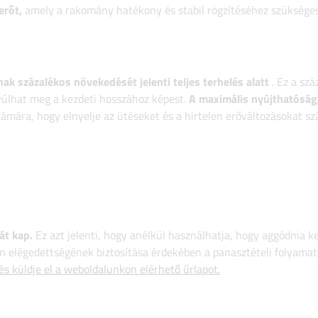
erőt,
amely a rakomány hatékony és stabil rögzítéséhez szükséges
ak százalékos növekedését jelenti teljes terhelés alatt
. Ez a sz
nyúlhat meg a kezdeti hosszához képest.
A maximális nyújthatóság
zámára, hogy elnyelje az ütéseket és a hirtelen erőváltozásokat szá
át kap.
Ez azt jelenti, hogy anélkül használhatja, hogy aggódnia k
 elégedettségének biztosítása érdekében a panasztételi folyamat
 és küldje el a weboldalunkon elérhető űrlapot.