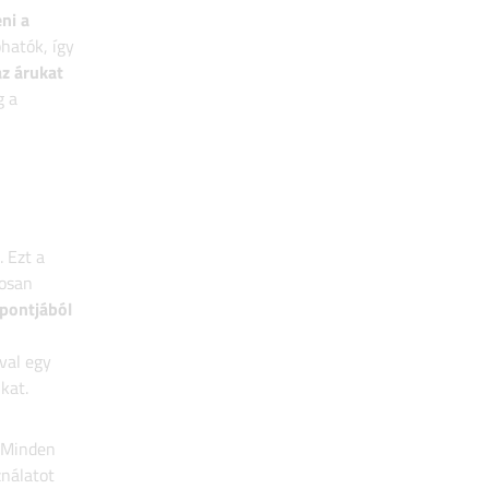
ni a
hatók, így
z árukat
g a
. Ezt a
posan
mpontjából
val egy
ukat.
 Minden
ználatot