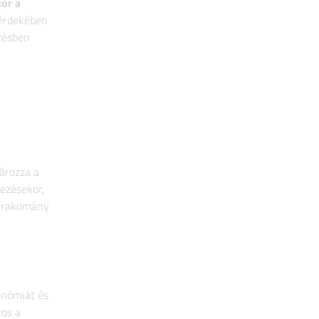
kor a
 érdekében
ezésben
n
ározza a
vezésekor,
a rakomány
gonómiát és
tos a