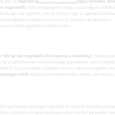
ág fele, és
meghatározza a maximális biztonságos terhelést, ami
en megfeszítik
. Fontos megjegyezni, hogy a biztonságos szállítás
rikusan kell rögzíteni, ami azt jelenti, hogy az egyszerű elrend
knek legalább kettőnek kell lenniük. Ez biztosítja az egyenletes
komány stabil rögzítését szállítás közben.
r 165 kg-nak megfelelő erővel nyomja a rakományt
, hatékonya
. Ez a szállítóheveder kulcsfontosságú paramétere, amely meghat
rítóerőt. Ez a paraméter különösen fontos a rakományrögzítés ter
tényleges erőről
szabványos hevederfeszítés esetén, ami növeli 
ő rögzítéséhez szükséges erőt jelöli. Ez az érték biztosítja az er
ítést a túlzott erőkifejtés kockázata nélkül. Az SHF paraméter fon