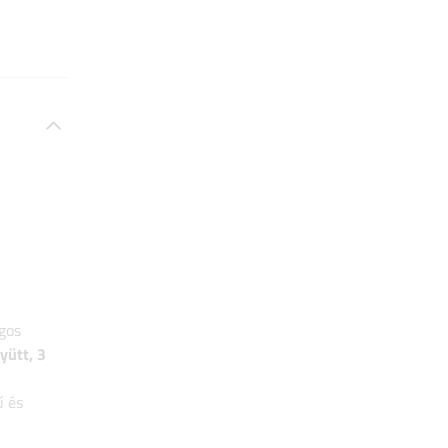
rgos
yütt, 3
ű és