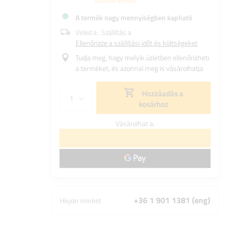
vásárlás esetén.
A termék nagy mennyiségben kapható
Veled a
. Szállítás a
Ellenőrizze a szállítási időt és költségeket
Tudja meg, hogy melyik üzletben ellenőrizheti
a terméket, és azonnal meg is vásárolhatja
Hozzáadás a
kosárhoz
Vásárolhat a:
+36 1 901 1381 (eng)
Hívjon minket