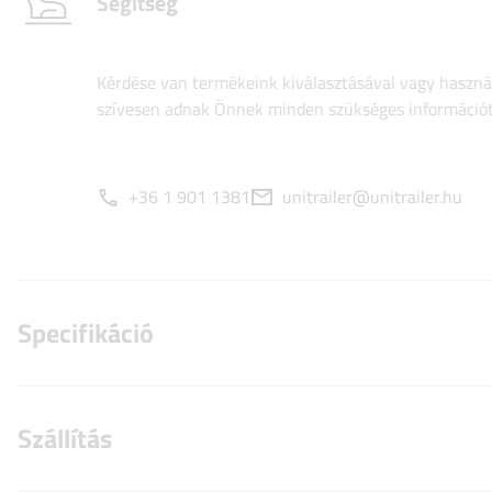
Segítség
Kérdése van termékeink kiválasztásával vagy használ
szívesen adnak Önnek minden szükséges információt
+36 1 901 1381
unitrailer@unitrailer.hu
Specifikáció
Szállítás