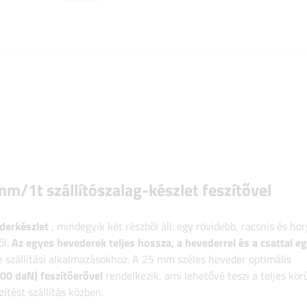
1t szállítószalag-készlet feszítővel
derkészlet
, mindegyik két részből áll: egy rövidebb, racsnis és ho
ől.
Az egyes hevederek teljes hossza, a hevederrel és a csattal eg
e szállítási alkalmazásokhoz. A 25 mm széles heveder optimális
00 daN) feszítőerővel
rendelkezik, ami lehetővé teszi a teljes kör
ítést szállítás közben.