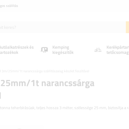
gos szállítás
Autóalkatrészek és
Kemping
Kerékpártar
tartozékok
kiegészítők
tetőcsomag
3m/25mm/1t narancssárga szállítószalag készlet feszítővel
/25mm/1t narancssárga
l
onna teherbírásúak, teljes hossza 3 méter, szélessége 25 mm, biztosítja a