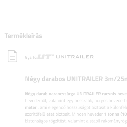
Termékleírás
Gyártó:
Négy darabos UNITRAILER 3m/25mm/
Négy darab narancssárga UNITRAILER racsnis heve
hevederből, valamint egy hosszabb, horgos hevederb
méter
, ami elegendő hosszúságot biztosít a különfél
szorítófelületet biztosít. Minden heveder
1 tonna (10
biztonságos rögzítést, valamint a stabil rakományrögz