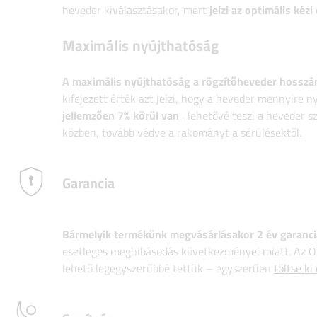
heveder kiválasztásakor, mert
jelzi az optimális kézi 
Maximális nyújthatóság
A maximális nyújthatóság
a rögzítőheveder hosszán
kifejezett érték azt jelzi, hogy a heveder mennyire 
jellemzően 7% körül van
, lehetővé teszi a heveder s
közben, tovább védve a rakományt a sérülésektől.
Garancia
Bármelyik termékünk megvásárlásakor 2 év garanci
esetleges meghibásodás következményei miatt. Az Ön
lehető legegyszerűbbé tettük – egyszerűen
töltse ki