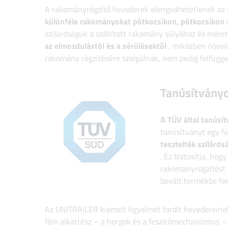
A rakományrögzítő hevederek elengedhetetlenek az á
különféle rakományokat pótkocsikon, pótkocsikon
szilárdságuk a szállított rakomány súlyához és mére
az elmozdulástól és a sérülésektől
, miközben növeli
rakomány rögzítésére szolgálnak, nem pedig felfügge
Tanúsítvány
A TÜV által tanúsít
tanúsítványt egy fü
tesztelték szilárd
. Ez biztosítja, hog
rakományrögzítést b
bevált termékbe fekt
Az UNITRAILER kiemelt figyelmet fordít hevederein
fém alkatrész – a horgok és a feszítőmechanizmus – t