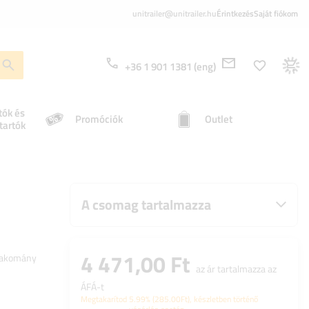
unitrailer@unitrailer.hu
Érintkezés
Saját fiókom
+36 1 901 1381 (eng)
tók és
Promóciók
Outlet
tartók
A csomag tartalmazza
4 471,00 Ft
 rakomány
az ár tartalmazza az
ÁFÁ-t
Megtakarítod
5.99%
(
285.00
Ft
), készletben történő