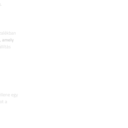
.
ázalékban
, amely
llítás
ellene egy
ot a