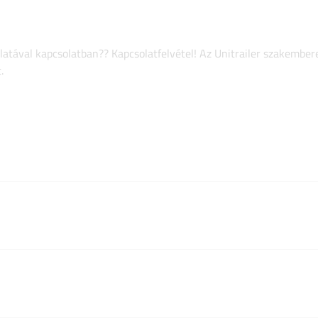
atával kapcsolatban?? Kapcsolatfelvétel! Az Unitrailer szakember
.