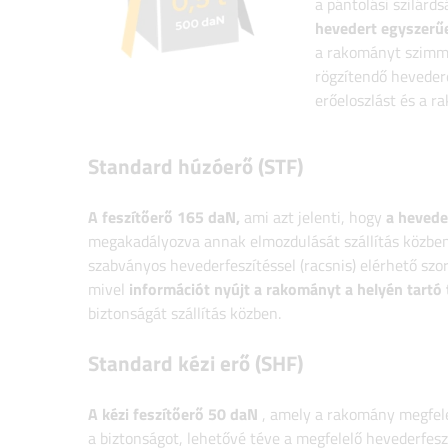
a pántolási szilárds
hevedert egyszerű
a rakományt szimmet
rögzítendő hevedere
erőeloszlást és a ra
Standard húzóerő (STF)
A feszítőerő 165 daN,
ami azt jelenti, hogy
a hevede
megakadályozva annak elmozdulását szállítás közben
szabványos hevederfeszítéssel (racsnis) elérhető szo
mivel
információt nyújt a rakományt a helyén tartó 
biztonságát szállítás közben.
Standard kézi erő (SHF)
A kézi feszítőerő 50 daN
, amely a rakomány megfelel
a biztonságot, lehetővé téve a megfelelő hevederfesz