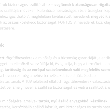
ruk biztonságos szállításához
– segítenek biztonságosan rögzíte
és szállítójárműveken. Különböző hosszúságban és erősségben kap
téhez igazítható. A megfelelően kiválasztott hevederek
megvédik a
k az összes közlekedő biztonságát. FONTOS: A hevederek kizáróla
sztésére.
ok
ott
rögzítőhevederek a minőség és a biztonság garanciáját jelentik
ggetlen ellenőrző szerv állítja ki, és igazolja, hogy a terméket ala
ság, tartósság és az európai szabványoknak való megfelelés sze
y a hevederek még a nehéz terheléseket is elbírják, és stabil
iztosítanak. A TÜV jelöléssel ellátott rögzítőhevederek választásá
et be, amely növeli a szállítási biztonságot és védi a szállított ár
ek minőségére, amelyek
tartós, nyúlásálló anyagokból készülnek
.
artós, korrózióálló acélból készült, ami biztonságos és tartós has