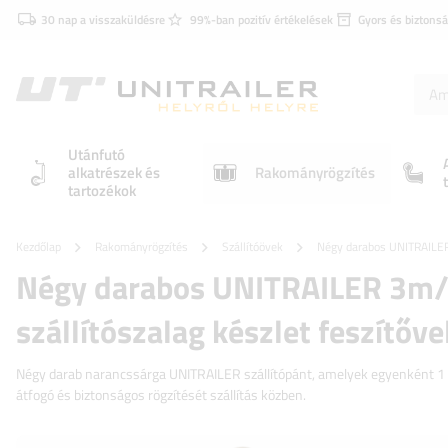
30 nap a visszaküldésre
99%-ban pozitív értékelések
Gyors és biztonsá
Utánfutó
alkatrészek és
Rakományrögzítés
tartozékok
Kezdőlap
Rakományrögzítés
Szállítóövek
Négy darabos UNITRAILER 
Négy darabos UNITRAILER 3m
szállítószalag készlet feszítőve
Négy darab narancssárga UNITRAILER szállítópánt, amelyek egyenként 1 t
átfogó és biztonságos rögzítését szállítás közben.