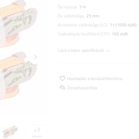
Öv hossza
3 m
Öv szélessége
25 mm
Az övkötés szilárdsága (LC)
1 t (1000 daN)
Szabványos feszítőerő (STF)
165 daN
Lásd a teljes specifikációt
Következő fotó
Hozzáadás a bevásárlólistához
Összehasonlítás
+
3
képek