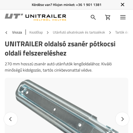
Kérdése van? Hívjon minket:
+36 1 901 1381
Vissza
Kezdőlap
Utánfutó alkatrészek és tartozékok
Tartók és f
UNITRAILER oldalsó zsanér pótkocsi
oldali felszereléshez
270 mm hosszú zsanér autó utánfutók lengőoldalához. Kiváló
minőségű kidolgozás, tartós cinkbevonattal védve.
Előző fotó
Követk