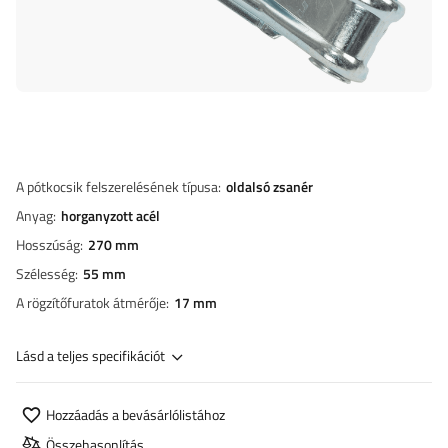
A pótkocsik felszerelésének típusa
oldalsó zsanér
Anyag
horganyzott acél
Hosszúság
270 mm
Szélesség
55 mm
A rögzítőfuratok átmérője
17 mm
Lásd a teljes specifikációt
Hozzáadás a bevásárlólistához
Összehasonlítás