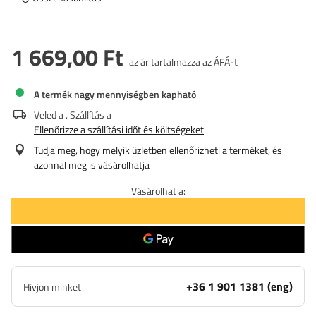
1 669,00 Ft
az ár tartalmazza az ÁFÁ-t
A termék nagy mennyiségben kapható
Veled a
. Szállítás a
Ellenőrizze a szállítási időt és költségeket
Tudja meg, hogy melyik üzletben ellenőrizheti a terméket, és
azonnal meg is vásárolhatja
Vásárolhat a:
+36 1 901 1381 (eng)
Hívjon minket