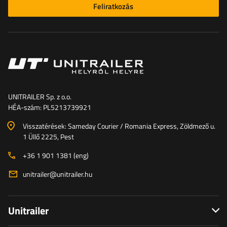
Feliratkozás
UNITRAILER Sp. z o.o.
HÉA-szám: PL5213739921
Visszatérések: Sameday Courier / Romania Express, Zöldmező u.
1 Üllő 2225, Pest
+36 1 901 1381 (eng)
unitrailer@unitrailer.hu
Unitrailer