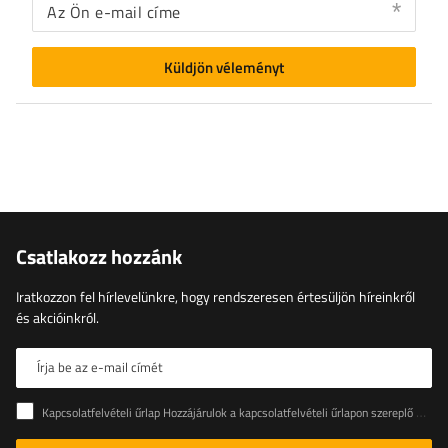
Az Ön e-mail címe
Küldjön véleményt
Csatlakozz hozzánk
Iratkozzon fel hírlevelünkre, hogy rendszeresen értesüljön híreinkről
és akcióinkról.
Írja be az e-mail címét
Kapcsolatfelvételi űrlap Hozzájárulok a kapcsolatfelvételi űrlapon szereplő személyes adataimnak az Európai Parlament és a Tanács (EU) rendeletével összhangban történő kezeléséhez