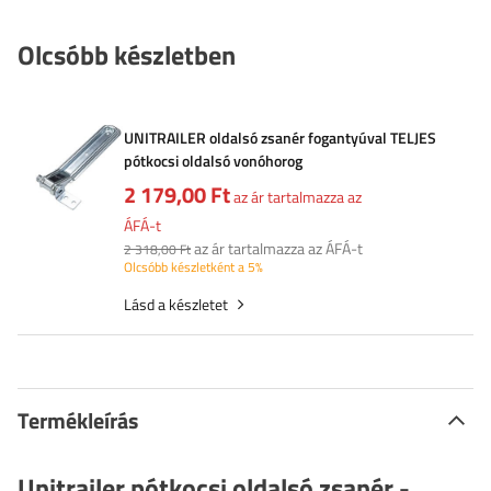
Olcsóbb készletben
UNITRAILER oldalsó zsanér fogantyúval TELJES
pótkocsi oldalsó vonóhorog
2 179,00 Ft
az ár tartalmazza az
ÁFÁ-t
az ár tartalmazza az ÁFÁ-t
2 318,00 Ft
Olcsóbb készletként a 5%
Lásd a készletet
Termékleírás
Unitrailer pótkocsi oldalsó zsanér -