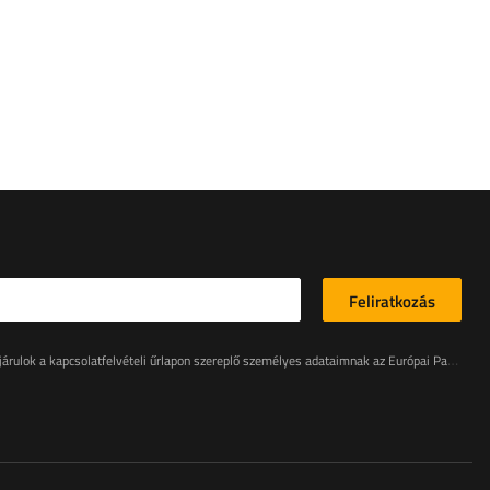
Feliratkozás
tfelvételi űrlapon szereplő személyes adataimnak az Európai Parlament és a Tanács (EU) rendeletével összhangban történő kezeléséhez