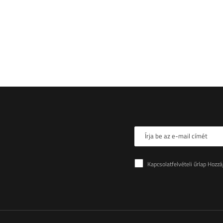
Írja be az e-mail címét
Kapcsolatfelvételi űrlap Hozzájárulok a kapcsola