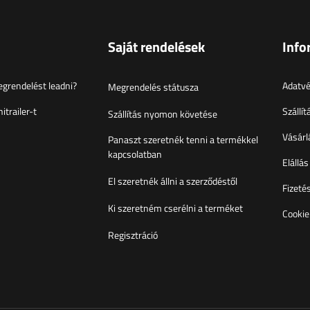
Saját rendelések
Info
grendelést leadni?
Adatvé
Megrendelés státusza
itrailer-t
Szállít
Szállítás nyomon követése
Vásárlá
Panaszt szeretnék tenni a termékkel
kapcsolatban
Elállás
El szeretnék állni a szerződéstől
Fizeté
Ki szeretném cserélni a terméket
Cookie
Regisztráció