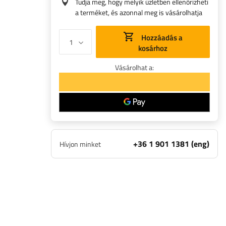
Tudja meg, hogy melyik üzletben ellenőrizheti
a terméket, és azonnal meg is vásárolhatja
Hozzáadás a
kosárhoz
Vásárolhat a:
+36 1 901 1381 (eng)
Hívjon minket