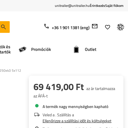
unitrailer@unitrailer.hu
Érintkezés
Saját fiókom
+36 1 901 1381 (eng)
tók és
Promóciók
Outlet
tartók
g 250x40 5x112
69 419,00 Ft
az ár tartalmazza
az ÁFÁ-t
A termék nagy mennyiségben kapható
Veled a
. Szállítás a
Ellenőrizze a szállítási időt és költségeket