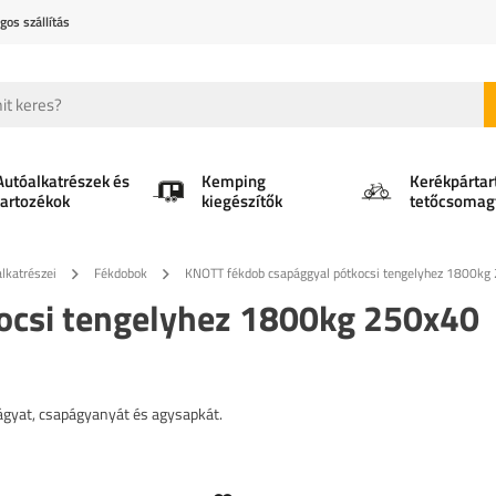
gos szállítás
Autóalkatrészek és
Kemping
Kerékpártar
tartozékok
kiegészítők
tetőcsomag
lkatrészei
Fékdobok
KNOTT fékdob csapággyal pótkocsi tengelyhez 1800k
ocsi tengelyhez 1800kg 250x40
ágyat, csapágyanyát és agysapkát.