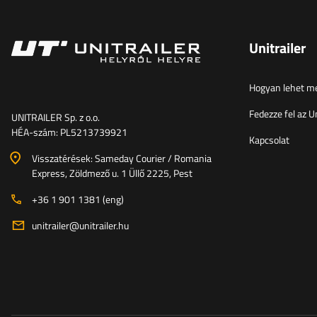
Unitrailer
Hogyan lehet me
Fedezze fel az Un
UNITRAILER Sp. z o.o.
HÉA-szám: PL5213739921
Kapcsolat
Visszatérések: Sameday Courier / Romania
Express, Zöldmező u. 1 Üllő 2225, Pest
+36 1 901 1381 (eng)
unitrailer@unitrailer.hu