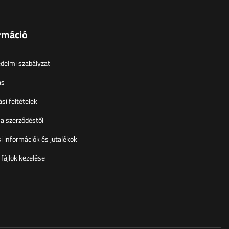
rmáció
delmi szabályzat
ás
si feltételek
 a szerződéstől
si információk és jutalékok
 fájlok kezelése