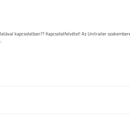
atával kapcsolatban?? Kapcsolatfelvétel! Az Unitrailer szakember
.