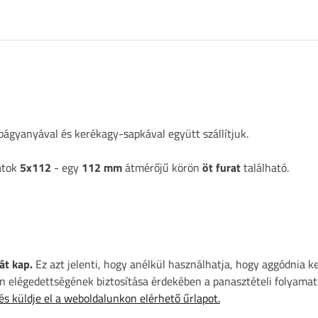
ágyanyával és kerékagy-sapkával együtt szállítjuk.
atok
5x112
- egy
112 mm
átmérőjű körön
öt furat
található.
át kap.
Ez azt jelenti, hogy anélkül használhatja, hogy aggódnia k
 elégedettségének biztosítása érdekében a panasztételi folyamat
 és küldje el a weboldalunkon elérhető űrlapot.