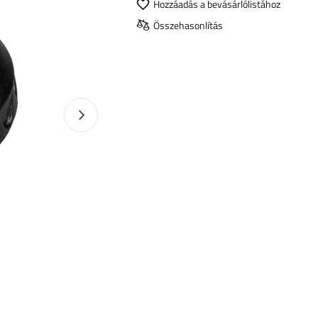
Hozzáadás a bevásárlólistához
Összehasonlítás
Következő fotó