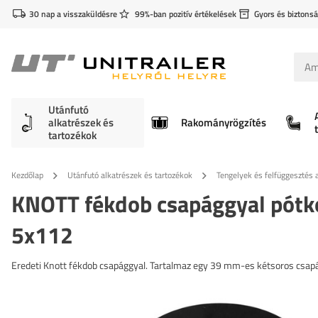
30 nap a visszaküldésre
99%-ban pozitív értékelések
Gyors és biztonsá
Utánfutó
alkatrészek és
Rakományrögzítés
tartozékok
Kezdőlap
Utánfutó alkatrészek és tartozékok
Tengelyek és felfüggesztés a
KNOTT fékdob csapággyal pótk
5x112
Eredeti Knott fékdob csapággyal. Tartalmaz egy 39 mm-es kétsoros csap