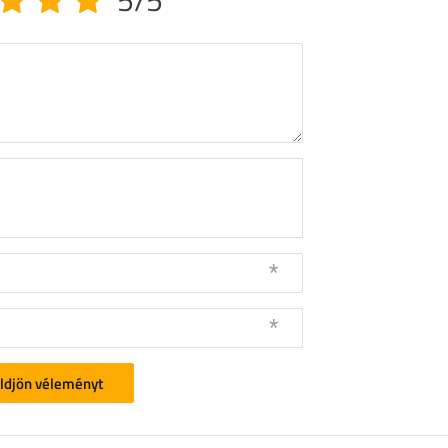
5/5
ldjön véleményt