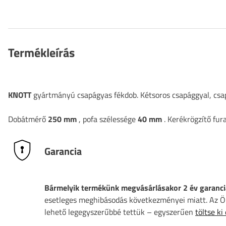
Termékleírás
KNOTT
gyártmányú csapágyas fékdob. Kétsoros csapággyal, csap
Dobátmérő
250 mm
, pofa szélessége
40 mm
. Kerékrögzítő fur
Garancia
Bármelyik termékünk megvásárlásakor 2 év garanci
esetleges meghibásodás következményei miatt. Az Ön
lehető legegyszerűbbé tettük – egyszerűen
töltse ki