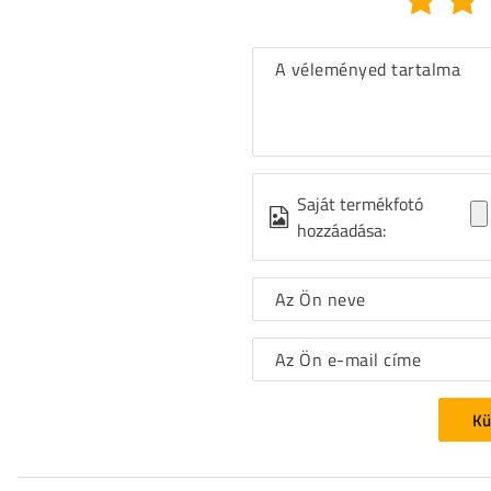
A véleményed tartalma
Saját termékfotó
hozzáadása:
Az Ön neve
Az Ön e-mail címe
Kü