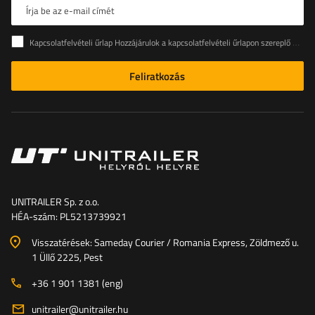
Írja be az e-mail címét
Kapcsolatfelvételi űrlap Hozzájárulok a kapcsolatfelvételi űrlapon szereplő személyes adataimnak az Európai Parlament és a Tanács (EU) rendeletével összhangban történő kezeléséhez
Feliratkozás
UNITRAILER Sp. z o.o.
HÉA-szám: PL5213739921
Visszatérések: Sameday Courier / Romania Express, Zöldmező u.
1 Üllő 2225, Pest
+36 1 901 1381 (eng)
unitrailer@unitrailer.hu