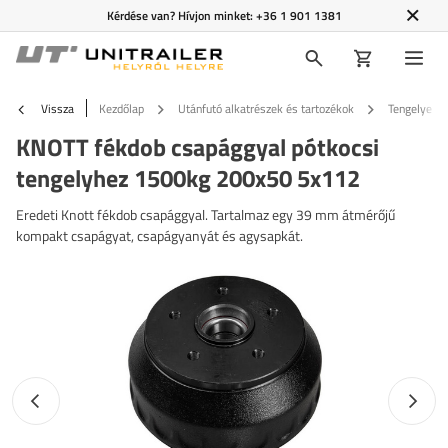
Kérdése van? Hívjon minket:
+36 1 901 1381
Vissza
Kezdőlap
Utánfutó alkatrészek és tartozékok
Tengelyek é
KNOTT fékdob csapággyal pótkocsi
tengelyhez 1500kg 200x50 5x112
Eredeti Knott fékdob csapággyal. Tartalmaz egy 39 mm átmérőjű
kompakt csapágyat, csapágyanyát és agysapkát.
Előző fotó
Követk