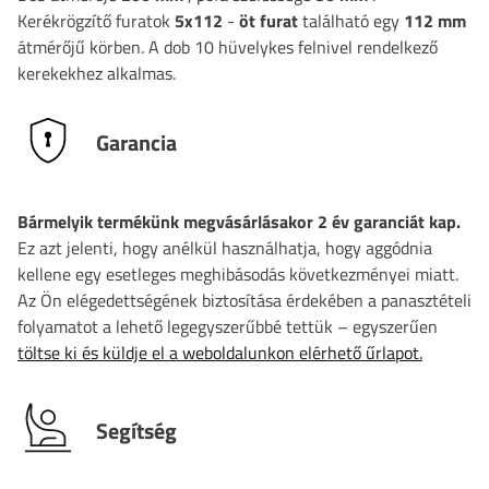
Kerékrögzítő furatok
5x112
-
öt furat
található egy
112 mm
átmérőjű körben. A dob 10 hüvelykes felnivel rendelkező
kerekekhez alkalmas.
Garancia
Bármelyik termékünk megvásárlásakor 2 év garanciát kap.
Ez azt jelenti, hogy anélkül használhatja, hogy aggódnia
kellene egy esetleges meghibásodás következményei miatt.
Az Ön elégedettségének biztosítása érdekében a panasztételi
folyamatot a lehető legegyszerűbbé tettük – egyszerűen
töltse ki és küldje el a weboldalunkon elérhető űrlapot.
Segítség