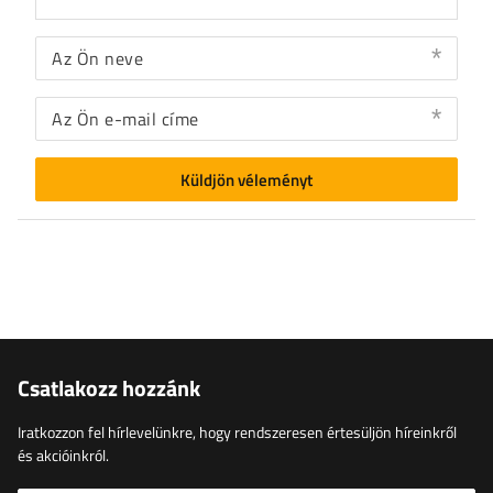
Az Ön neve
Az Ön e-mail címe
Küldjön véleményt
Csatlakozz hozzánk
Iratkozzon fel hírlevelünkre, hogy rendszeresen értesüljön híreinkről
és akcióinkról.