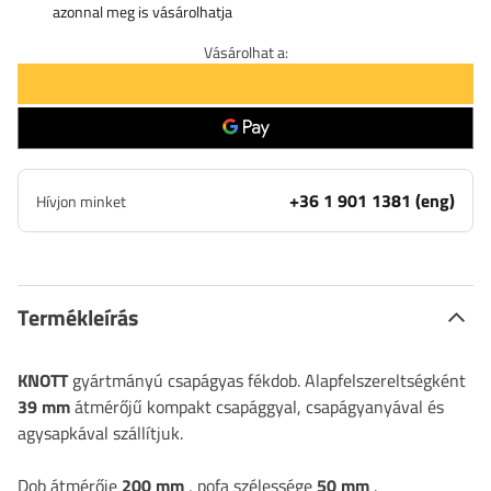
azonnal meg is vásárolhatja
Vásárolhat a:
+36 1 901 1381 (eng)
Hívjon minket
Termékleírás
KNOTT
gyártmányú csapágyas fékdob. Alapfelszereltségként
39 mm
átmérőjű kompakt csapággyal, csapágyanyával és
agysapkával szállítjuk.
Dob átmérője
200 mm
, pofa szélessége
50 mm
.