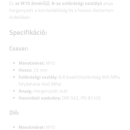
Ez
az M10 átmérőjű, 8-as szilárdsági osztályú
anya
horganyzott a korrózióállóság és a hosszú élettartam
érdekében.
Specifikáció:
Csavar:
Menetméret:
M10
Hossz:
25 mm
Szilárdsági osztály:
8,8 (szakítószilárdság 800 MPa,
folyáshatár 640 MPa)
Anyag:
Horganyzott acél
Használati szabvány:
DIN 933, PN 82105
Dió:
Menetméret:
M10