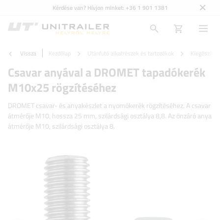
Kérdése van? Hívjon minket:
+36 1 901 1381
Vissza
Kezdőlap
Utánfutó alkatrészek és tartozékok
Kiegészítő f
Csavar anyával a DROMET tapadókerék
M10x25 rögzítéséhez
DROMET csavar- és anyakészlet a nyomókerék rögzítéséhez. A csavar
átmérője M10, hossza 25 mm, szilárdsági osztálya 8,8. Az önzáró anya
átmérője M10, szilárdsági osztálya 8.