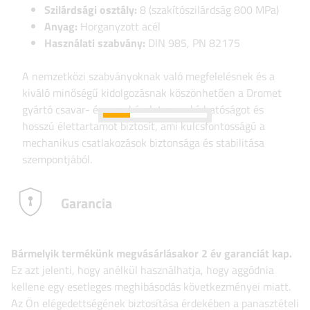
Szilárdsági osztály:
8 (szakítószilárdság 800 MPa)
Anyag:
Horganyzott acél
Használati szabvány:
DIN 985, PN 82175
A nemzetközi szabványoknak való megfelelésnek és a
kiváló minőségű kidolgozásnak köszönhetően a Dromet
gyártó csavar- és anyakészlete megbízhatóságot és
hosszú élettartamot biztosít, ami kulcsfontosságú a
mechanikus csatlakozások biztonsága és stabilitása
szempontjából.
Garancia
Bármelyik termékünk megvásárlásakor 2 év garanciát kap.
Ez azt jelenti, hogy anélkül használhatja, hogy aggódnia
kellene egy esetleges meghibásodás következményei miatt.
Az Ön elégedettségének biztosítása érdekében a panasztételi