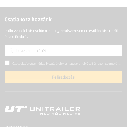
Csatlakozz hozzánk
Iratkozzon fel hírlevelünkre, hogy rendszeresen értesüljön híreinkről
és akcióinkról.
Írja be az e-mail címét
Kapcsolatfelvételi űrlap Hozzájárulok a kapcsolatfelvételi űrlapon szereplő személyes adataimnak az Európai Parlament és a Tanács (EU) rendeletével összhangban történő kezeléséhez
Feliratkozás