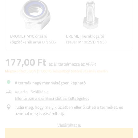
DROMET M10 önzáró
DROMET kerékrögzítő
rögzítőkerék anya DIN 985
csavar M10x25 DIN 933
177,00 Ft
az ár tartalmazza az ÁFÁ-t
Megtakarítod
5.85%
(
11.00
Ft
), készletben történő vásárlás esetén.
A termék nagy mennyiségben kapható
Veled a
. Szállítás a
Ellenőrizze a szállítási időt és költségeket
Tudja meg, hogy melyik üzletben ellenőrizheti a terméket, és
azonnal meg is vásárolhatja
Vásárolhat a: