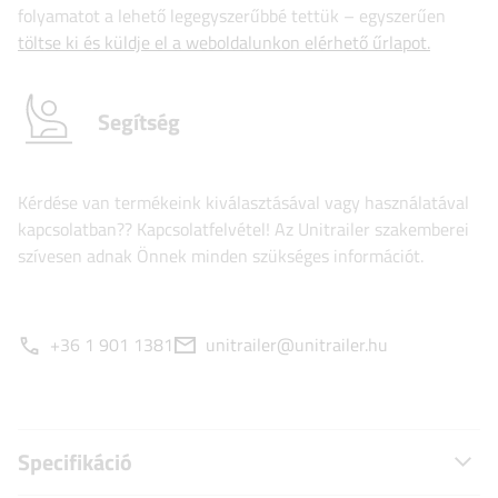
folyamatot a lehető legegyszerűbbé tettük – egyszerűen
töltse ki és küldje el a weboldalunkon elérhető űrlapot.
Segítség
Kérdése van termékeink kiválasztásával vagy használatával
kapcsolatban?? Kapcsolatfelvétel! Az Unitrailer szakemberei
szívesen adnak Önnek minden szükséges információt.
+36 1 901 1381
unitrailer@unitrailer.hu
Specifikáció