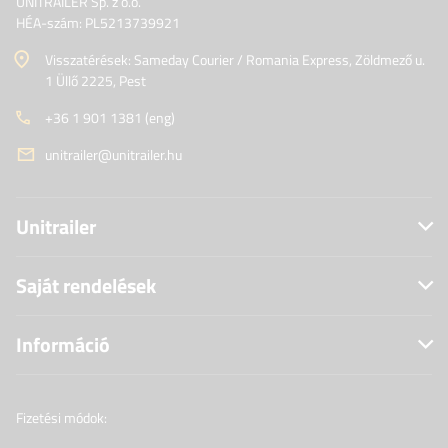
UNITRAILER Sp. z o.o.
HÉA-szám: PL5213739921
Visszatérések: Sameday Courier / Romania Express, Zöldmező u.
1 Üllő 2225, Pest
+36 1 901 1381 (eng)
unitrailer@unitrailer.hu
Unitrailer
Saját rendelések
Információ
Fizetési módok: