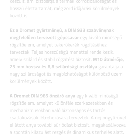
készült, ami biztosítja a termék korrózióállóságát és
hosszú élettartamát, még zord időjárási körülmények
között is.
Ez a Dromet gyártmányú, a DIN 933 szabványnak
megfelelően tervezett gépcsavar
egy kiváló minőségű
rögzítőelem, amelyet tekerőkerék rögzítéséhez
terveztek. Teljes hosszúságú menettel rendelkezik,
amely szilárd és stabil rögzítést biztosít.
M10 átmérője,
25 mm hossza és 8,8 szilárdsági osztálya
garantálja a
nagy szilárdságot és megbízhatóságot különböző üzemi
körülmények között.
A Dromet DIN 985 önzáró anya
egy kiváló minőségű
rögzítőelem, amelyet különféle szerkezetekben és
mechanizmusokban való biztonságos és tartós
csatlakozások létrehozására terveztek. A nejlongyűrűvel
ellátott anya további súrlódást biztosít, megakadályozva
a spontán kilazulást rezgés és dinamikus terhelés alatt.