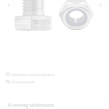
Előző fotó
Követk
Hozzáadás a bevásárlólistához
Összehasonlítás
A csomag tartalmazza