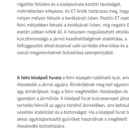
rögzítési felülete és a középvonala közötti távolságot,
milliméterben kifejezve. Az ET érték határozza meg, hogy 
milyen mélyen fekszik a kerékjárati ívben. Pozitív ET ese
felni mélyebben fekszik a kerékjárati ívben, míg negatív 
esetén jobban kifelé áll. A helyesen megválasztott eltolás
kulcsfontosságú a jármű kezelhetőségének stabilitása, a
felfüggesztés alkatrészeivel való súrlódás elkerülése és 
vonzó megjelenésének biztosítása szempontjából.
A felni középső furata
a felni közepén található lyuk, am
illeszkedik a jármű agyára. Átmérőjének meg kell egyezni
agy átmérőjével, hogy a felni megfelelően illeszkedjen és
igazodjon a járműhöz. A középső furat kulcsszerepet játsz
terhelés felniről az agyra történő átvitelében, ami befolyá
vezetési stabilitást és a biztonságot. Ha a középső furat t
akkor agyközpontosító gyűrűket használnak a megfelelő
illeszkedés biztosítására.