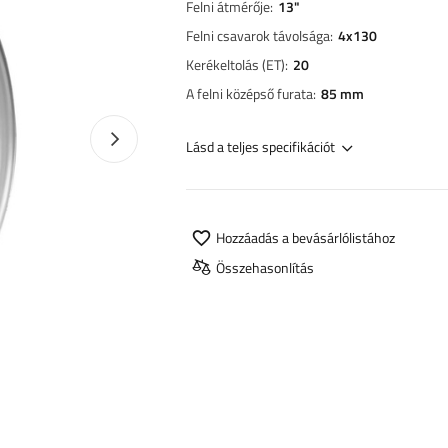
Felni átmérője
13"
Felni csavarok távolsága
4x130
Kerékeltolás (ET)
20
A felni középső furata
85 mm
Következő fotó
Lásd a teljes specifikációt
Hozzáadás a bevásárlólistához
Összehasonlítás