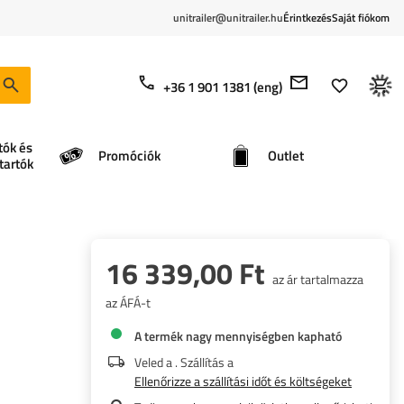
unitrailer@unitrailer.hu
Érintkezés
Saját fiókom
+36 1 901 1381 (eng)
tók és
Promóciók
Outlet
tartók
16 339,00 Ft
az ár tartalmazza
az ÁFÁ-t
A termék nagy mennyiségben kapható
Veled a
. Szállítás a
Ellenőrizze a szállítási időt és költségeket