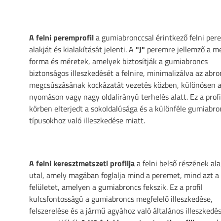
A felni peremprofil
a gumiabronccsal érintkező felni pe
alakját és kialakítását jelenti. A
"J"
peremre jellemző a me
forma és méretek, amelyek biztosítják a gumiabroncs
biztonságos illeszkedését a felnire, minimalizálva az abro
megcsúszásának kockázatát vezetés közben, különösen 
nyomáson vagy nagy oldalirányú terhelés alatt. Ez a profi
körben elterjedt a sokoldalúsága és a különféle gumiabro
típusokhoz való illeszkedése miatt.
A felni keresztmetszeti profilja
a felni belső részének ala
utal, amely magában foglalja mind a peremet, mind azt a
felületet, amelyen a gumiabroncs fekszik. Ez a profil
kulcsfontosságú a gumiabroncs megfelelő illeszkedése,
felszerelése és a jármű agyához való általános illeszkedé