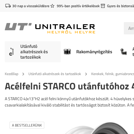
30 nap a visszaküldésre
99%-ban pozitív értékelések
Gyors és biztonsá
Utánfutó
alkatrészek és
Rakományrögzítés
tartozékok
Kezdőlap
Utánfutó alkatrészek és tartozékok
Kerekek, felnik, gumiabronc
Acélfelni STARCO utánfutóhoz
A STARCO 4Jx13"H2 acél felni könnyű utánfutókhoz készült. 4 hüvelykes s
csavarkialakításával kiváló stabilitást és tartósságot biztosít közúton. A 
A BESTSELLERÜNK