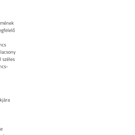
remének
gfelelő
ncs
alacsony
l széles
ncs-
kjára
se