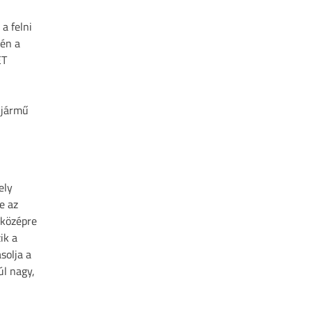
a felni
tén a
ET
a jármű
ely
e az
 középre
ik a
solja a
úl nagy,