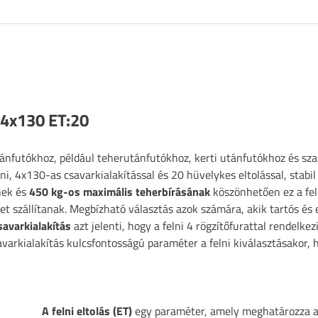
 4x130 ET:20
nfutókhoz, például teherutánfutókhoz, kerti utánfutókhoz és sza
ni, 4x130-as csavarkialakítással és 20 hüvelykes eltolással, stabil
nek és
450 kg-os maximális teherbírásának
köszönhetően ez a fel
t szállítanak. Megbízható választás azok számára, akik tartós és 
avarkialakítás
azt jelenti, hogy a felni 4 rögzítőfurattal rendelkez
arkialakítás kulcsfontosságú paraméter a felni kiválasztásakor, 
A felni eltolás (ET)
egy paraméter, amely meghatározza a 