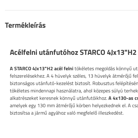
Termékleírás
Acélfelni utánfutóhoz STARCO 4Jx13"H2
A STARCO 4Jx13"H2 acél felni
tökéletes megoldás könnyű utá
felszerelésekhez. A 4 hüvelyk széles, 13 hüvelyk átmérőjű fel
biztonságos utánfutó-kezelést biztosít. Robusztus felépítésé
tökéletes mindennapi használatra, ahol közepes súlyú terheke
alkatrészeket keresnek könnyű utánfutóikhoz.
A 4x130-as cs
amelyek egy 130 mm átmérőjű körben helyezkednek el. A csav
biztosítsa a jármű agyához való megfelelő illeszkedést.