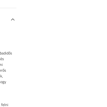
badidős
 és
ni
erős
ik,
hogy
felni