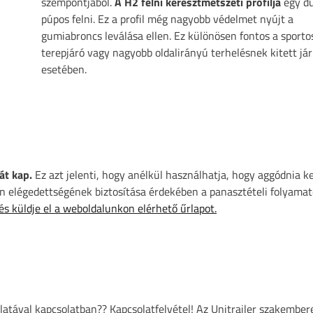
szempontjából.
A H2 felni keresztmetszeti profilja
egy du
púpos felni. Ez a profil még nagyobb védelmet nyújt a
gumiabroncs leválása ellen. Ez különösen fontos a sporto
terepjáró vagy nagyobb oldalirányú terhelésnek kitett j
esetében.
át kap.
Ez azt jelenti, hogy anélkül használhatja, hogy aggódnia k
 elégedettségének biztosítása érdekében a panasztételi folyamat
 és küldje el a weboldalunkon elérhető űrlapot.
atával kapcsolatban?? Kapcsolatfelvétel! Az Unitrailer szakember