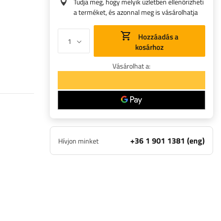
Tudja meg, hogy melyik üzletben ellenőrizheti
a terméket, és azonnal meg is vásárolhatja
Hozzáadás a
kosárhoz
Vásárolhat a:
+36 1 901 1381 (eng)
Hívjon minket