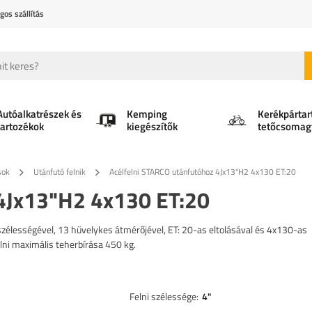
gos szállítás
Autóalkatrészek és
Kemping
Kerékpártar
tartozékok
kiegészítők
tetőcsomag
sok
Utánfutó felnik
Acélfelni STARCO utánfutóhoz 4Jx13"H2 4x130 ET:20
 4Jx13"H2 4x130 ET:20
zélességével, 13 hüvelykes átmérőjével, ET: 20-as eltolásával és 4x130-as
felni maximális teherbírása 450 kg.
Felni szélessége
4"