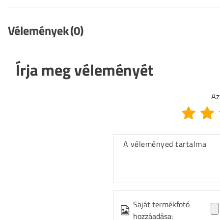
Vélemények
(0)
Írja meg véleményét
Az
A véleményed tartalma
Saját termékfotó
hozzáadása: