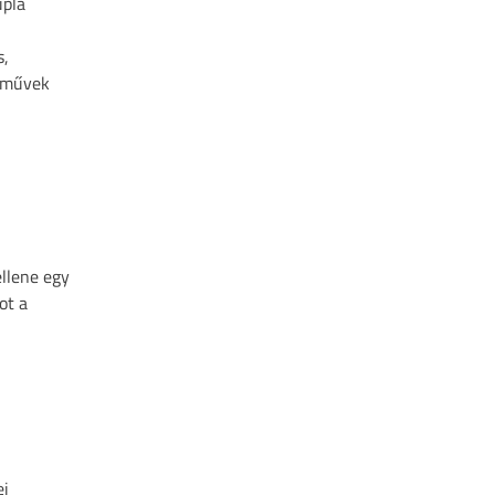
pla
s,
árművek
ellene egy
ot a
ei