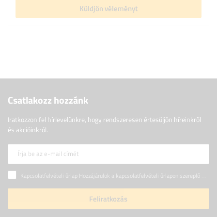
Küldjön véleményt
Csatlakozz hozzánk
Iratkozzon fel hírlevelünkre, hogy rendszeresen értesüljön híreinkről
és akcióinkról.
Írja be az e-mail címét
Kapcsolatfelvételi űrlap Hozzájárulok a kapcsolatfelvételi űrlapon szereplő személyes adataimnak az Európai Parlament és a Tanács (EU) rendeletével összhangban történő kezeléséhez
Feliratkozás