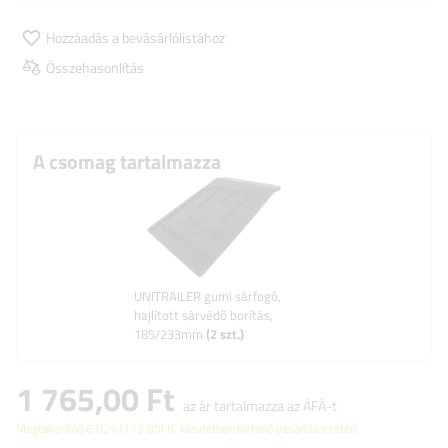
Hozzáadás a bevásárlólistához
Összehasonlítás
A csomag tartalmazza
UNITRAILER gumi sárfogó,
hajlított sárvédő borítás,
185/233mm
(
2
szt.)
1 765,00 Ft
az ár tartalmazza az ÁFÁ-t
Megtakarítod
6.02%
(
113.00
Ft
), készletben történő vásárlás esetén.