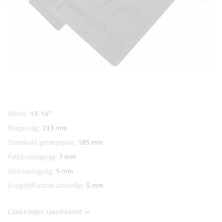
Méret
13-14"
Magasság
233 mm
Szerokość gabarytowa
185 mm
Felső vastagság
7 mm
Alsó vastagság
5 mm
A rögzítőfuratok átmérője
5 mm
Lásd a teljes specifikációt