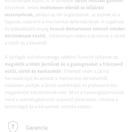
körülmények között is. A sárvédők
tartós műszaki gumiból
készülnek, amely
kivételesen ellenáll az időjárási
viszonyoknak,
például az UV-sugárzásnak, az esőnek és a
fagynak, valamint a mechanikai deformációnak. A rugalmas
és szakadásálló anyag
hosszú élettartamot biztosít minden
körülmények között
, hatékonyan védve a járművet a sártól,
a víztől és a kövektől.
A sárfogók kulcsfontosságú védelmi funkciót töltenek be,
megvédik a többi járművet és a gyalogosokat a fröccsenő
víztől, sártól és kavicsoktól
. Emellett védik a jármű
karosszériáját és alvázát a mechanikai sérülésektől,
miközben javítják a jármű esztétikáját és professzionális
megjelenést kölcsönöznek neki. Mind a haszongépjárművek,
mind a személygépkocsik alapvető alkatrészei, növelve a
biztonságot és a kényelmet vezetés közben.
Garancia