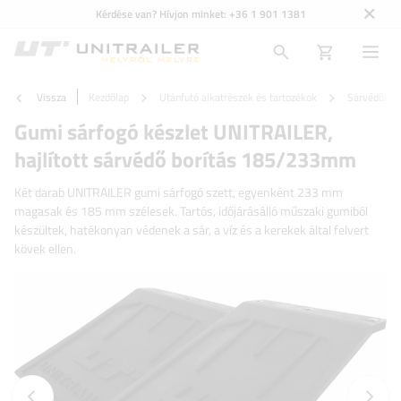
Kérdése van? Hívjon minket:
+36 1 901 1381
Vissza
Kezdőlap
Utánfutó alkatrészek és tartozékok
Sárvédők és
Gumi sárfogó készlet UNITRAILER,
hajlított sárvédő borítás 185/233mm
Két darab UNITRAILER gumi sárfogó szett, egyenként 233 mm
magasak és 185 mm szélesek. Tartós, időjárásálló műszaki gumiból
készültek, hatékonyan védenek a sár, a víz és a kerekek által felvert
kövek ellen.
Előző fotó
Követk