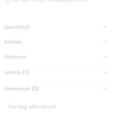
+36 1 901 1381
unitrailer@unitrailer.hu
Specifikáció
Szállítás
Kérdezzen
(1)
Letöltés
(0)
Vélemények
Írja meg véleményét