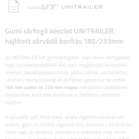
Gyártó:
Gumi sárfogó készlet UNITRAILER,
hajlított sárvédő borítás 185/233mm
Az UNITRAILER két gumisárfogóból, más néven sárfogókból
vagy fröccsenésvédőkből álló szett megbízható felszerelés,
amelyet személygépkocsikhoz, pótkocsikhoz, vontatókhoz,
valamint mezőgazdasági és építőipari gépekhez terveztek.
185 mm széles és 233 mm magas
méreteivel tökéletesen
illeszkednek különféle járművekre, hatékony védelmet
nyújtva.
A sárvédők ívelt felső része, amely rögzítőfuratokkal van
ellátva, gyors és pontos rögzítést tesz lehetővé a kerékjárati
ívhez vagy az alvázhoz, biztosítva a stabilitást még nehéz