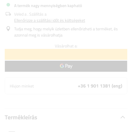
A termék nagy mennyiségben kapható
Veled a
. Szállítás a
Ellenőrizze a szállítási időt és költségeket
Tudja meg, hogy melyik üzletben ellenőrizheti a terméket, és
azonnal meg is vásárolhatja
Vásárolhat a:
+36 1 901 1381 (eng)
Hívjon minket
Termékleírás