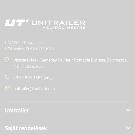
UNITRAILER Sp. z o.o.
HÉA-szám: PL5213739921
Visszatérések: Sameday Courier / Romania Express, Zöldmező u.
1 Üllő 2225, Pest
+36 1 901 1381 (eng)
unitrailer@unitrailer.hu
Unitrailer
Saját rendelések