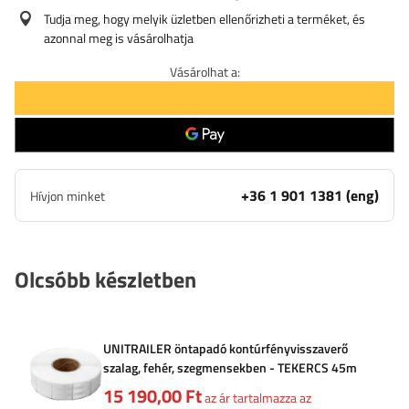
Tudja meg, hogy melyik üzletben ellenőrizheti a terméket, és
azonnal meg is vásárolhatja
Vásárolhat a:
+36 1 901 1381 (eng)
Hívjon minket
Olcsóbb készletben
UNITRAILER öntapadó kontúrfényvisszaverő
szalag, fehér, szegmensekben - TEKERCS 45m
15 190,00 Ft
az ár tartalmazza az