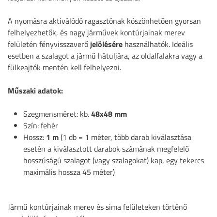
A nyomásra aktiválódó ragasztónak köszönhetően gyorsan
felhelyezhetők, és nagy járművek kontúrjainak merev
felületén fényvisszaverő
jelölésére
használhatók. Ideális
esetben a szalagot a jármű hátuljára, az oldalfalakra vagy a
fülkeajtók mentén kell felhelyezni.
Műszaki adatok:
Szegmensméret: kb.
48x48 mm
Szín: fehér
Hossz:
1 m
(1 db = 1 méter, több darab kiválasztása
esetén a kiválasztott darabok számának megfelelő
hosszúságú szalagot (vagy szalagokat) kap, egy tekercs
maximális hossza 45 méter)
Jármű kontúrjainak merev és sima felületeken történő