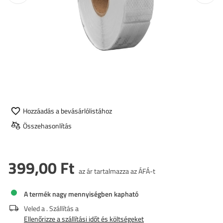
Hozzáadás a bevásárlólistához
Összehasonlítás
399,00 Ft
az ár tartalmazza az ÁFÁ-t
A termék nagy mennyiségben kapható
Veled a
. Szállítás a
Ellenőrizze a szállítási időt és költségeket