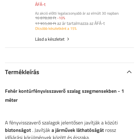
ÁFÁ-t
Az akció előtti legalacsonyabb ár az elmúlt 30 napban:
16 878,00 Ft
-10%
az ár tartalmazza az ÁFÁ-t
17 955,00 Ft
Olcsóbb készletként a 15%
Lásd a készletet
Termékleírás
Fehér kontúrfényvisszaverő szalag szegmensekben - 1
méter
A fényvisszaverő szalagok jelentősen javítják a közúti
biztonságot
. Javítják
a járművek láthatóságát
rossz
időjárási körülmények között és éjszaka.