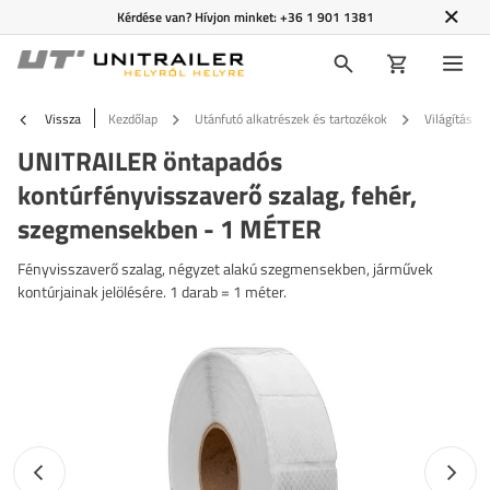
Kérdése van? Hívjon minket:
+36 1 901 1381
Vissza
Kezdőlap
Utánfutó alkatrészek és tartozékok
Világítás é
UNITRAILER öntapadós
kontúrfényvisszaverő szalag, fehér,
szegmensekben - 1 MÉTER
Fényvisszaverő szalag, négyzet alakú szegmensekben, járművek
kontúrjainak jelölésére. 1 darab = 1 méter.
Előző fotó
Követk