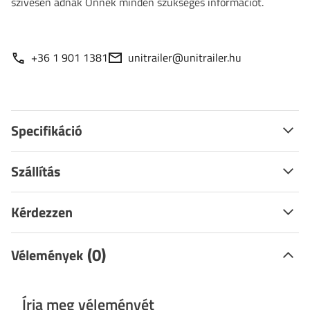
szívesen adnak Önnek minden szükséges információt.
+36 1 901 1381
unitrailer@unitrailer.hu
Specifikáció
Szállítás
Kérdezzen
(0)
Vélemények
Írja meg véleményét