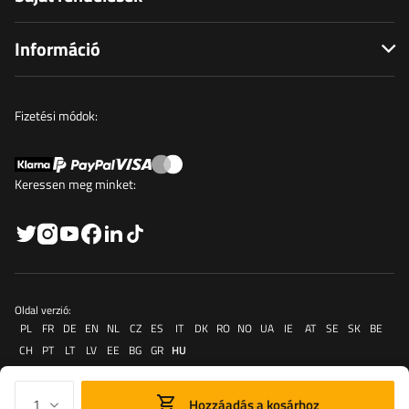
Információ
Fizetési módok:
Keressen meg minket:
Oldal verzió:
PL
FR
DE
EN
NL
CZ
ES
IT
DK
RO
NO
UA
IE
AT
SE
SK
BE
CH
PT
LT
LV
EE
BG
GR
HU
Hozzáadás a kosárhoz