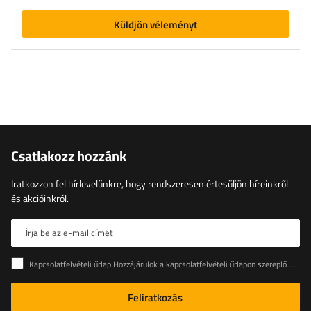
Küldjön véleményt
Csatlakozz hozzánk
Iratkozzon fel hírlevelünkre, hogy rendszeresen értesüljön híreinkről
és akcióinkról.
Írja be az e-mail címét
Kapcsolatfelvételi űrlap Hozzájárulok a kapcsolatfelvételi űrlapon szereplő személyes adataimnak az Európai Parlament és a Tanács (EU) rendeletével összhangban történő kezeléséhez
Feliratkozás