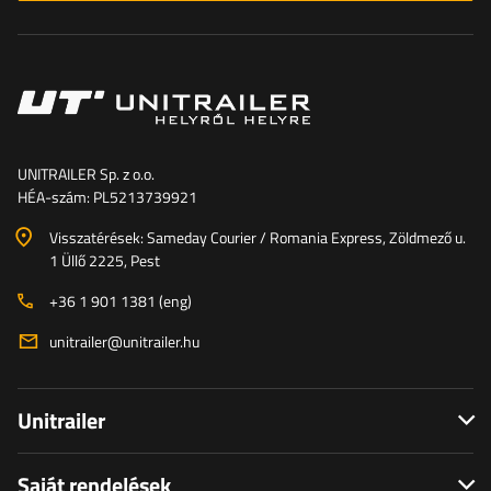
UNITRAILER Sp. z o.o.
HÉA-szám: PL5213739921
Visszatérések: Sameday Courier / Romania Express, Zöldmező u.
1 Üllő 2225, Pest
+36 1 901 1381 (eng)
unitrailer@unitrailer.hu
Unitrailer
Saját rendelések