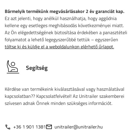
Bármelyik termékünk megvásárlásakor 2 év garanciát kap.
Ez azt jelenti, hogy anélkül használhatja, hogy aggódnia
kellene egy esetleges meghibásodás következményei miatt.
Az Ön elégedettségének biztosítása érdekében a panasztételi
folyamatot a lehető legegyszerűbbé tettük – egyszerűen
töltse ki és küldje el a weboldalunkon elérhető űrlapot.
Segítség
Kérdése van termékeink kiválasztásával vagy használatával
kapcsolatban?? Kapcsolatfelvétel! Az Unitrailer szakemberei
szívesen adnak Önnek minden szükséges információt.
+36 1 901 1381
unitrailer@unitrailer.hu