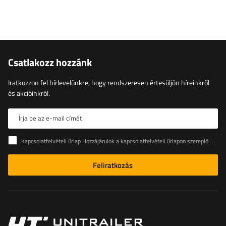
Csatlakozz hozzánk
Iratkozzon fel hírlevelünkre, hogy rendszeresen értesüljön híreinkről
és akcióinkról.
Írja be az e-mail címét
Kapcsolatfelvételi űrlap Hozzájárulok a kapcsolatfelvételi űrlapon szereplő személyes adataimnak az Európai Parlament és a Tanács (EU) rendeletével összhangban történő kezeléséhez
Feliratkozás