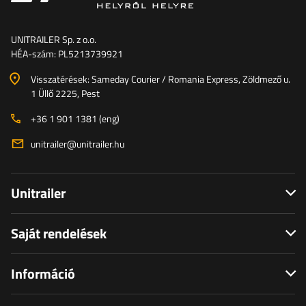
UNITRAILER Sp. z o.o.
HÉA-szám: PL5213739921
Visszatérések: Sameday Courier / Romania Express, Zöldmező u.
1 Üllő 2225, Pest
+36 1 901 1381 (eng)
unitrailer@unitrailer.hu
Unitrailer
Saját rendelések
Információ