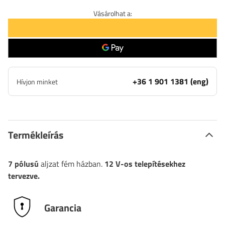
Vásárolhat a:
+36 1 901 1381 (eng)
Hívjon minket
Termékleírás
7 pólusú
aljzat fém házban.
12 V-os telepítésekhez
tervezve.
Garancia