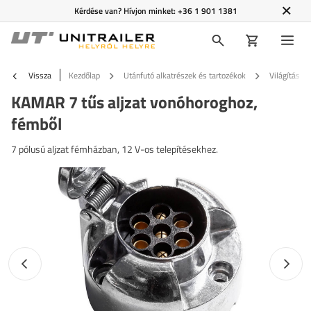
Kérdése van? Hívjon minket:
+36 1 901 1381
Vissza
Kezdőlap
Utánfutó alkatrészek és tartozékok
Világítás é
KAMAR 7 tűs aljzat vonóhoroghoz,
fémből
7 pólusú aljzat fémházban, 12 V-os telepítésekhez.
Előző fotó
Követk