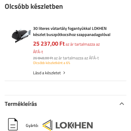
Olcsóbb készletben
30 literes víztartály fogantyúkkal LOKHEN
készlet buszpótkocsihoz szappanadagolóval
25 237,00 Ft
az ár tartalmazza az
ÁFÁ-t
az ár tartalmazza az ÁFÁ-t
26 848,00 Ft
Olcsóbb készletként a 6%
Lásd a készletet
Termékleírás
Gyártó: