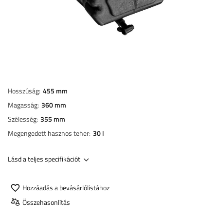
Hosszúság
455 mm
Magasság
360 mm
Szélesség
355 mm
Megengedett hasznos teher
30 l
Lásd a teljes specifikációt
Hozzáadás a bevásárlólistához
Összehasonlítás