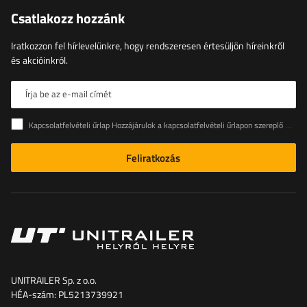
Csatlakozz hozzánk
Iratkozzon fel hírlevelünkre, hogy rendszeresen értesüljön híreinkről
és akcióinkról.
Írja be az e-mail címét
Kapcsolatfelvételi űrlap Hozzájárulok a kapcsolatfelvételi űrlapon szereplő személyes adataimnak az Európai Parlament és a Tanács (EU) rendeletével összhangban történő kezeléséhez
Feliratkozás
UNITRAILER Sp. z o.o.
HÉA-szám: PL5213739921