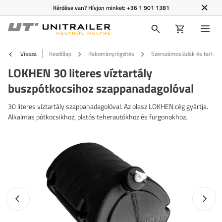
Kérdése van? Hívjon minket:
+36 1 901 1381
Vissza
Kezdőlap
Rakományrögzítés
Szerszámosládák és tartály
LOKHEN 30 literes víztartály
buszpótkocsihoz szappanadagolóval
30 literes víztartály szappanadagolóval. Az olasz LOKHEN cég gyártja.
Alkalmas pótkocsikhoz, platós teherautókhoz és furgonokhoz.
Előző fotó
Követk