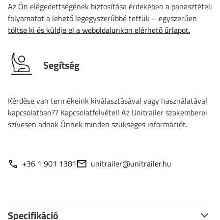
Az Ön elégedettségének biztosítása érdekében a panasztételi
folyamatot a lehető legegyszerűbbé tettük – egyszerűen
töltse ki és küldje el a weboldalunkon elérhető űrlapot.
Segítség
Kérdése van termékeink kiválasztásával vagy használatával
kapcsolatban?? Kapcsolatfelvétel! Az Unitrailer szakemberei
szívesen adnak Önnek minden szükséges információt.
+36 1 901 1381
unitrailer@unitrailer.hu
Specifikáció