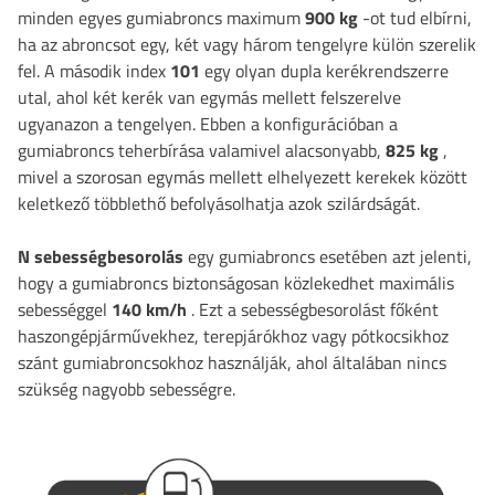
minden egyes gumiabroncs maximum
900 kg
-ot tud elbírni,
ha az abroncsot egy, két vagy három tengelyre külön szerelik
fel. A második index
101
egy olyan dupla kerékrendszerre
utal, ahol két kerék van egymás mellett felszerelve
ugyanazon a tengelyen. Ebben a konfigurációban a
gumiabroncs teherbírása valamivel alacsonyabb,
825 kg
,
mivel a szorosan egymás mellett elhelyezett kerekek között
keletkező többlethő befolyásolhatja azok szilárdságát.
N sebességbesorolás
egy gumiabroncs esetében azt jelenti,
hogy a gumiabroncs biztonságosan közlekedhet maximális
sebességgel
140 km/h
. Ezt a sebességbesorolást főként
haszongépjárművekhez, terepjárókhoz vagy pótkocsikhoz
szánt gumiabroncsokhoz használják, ahol általában nincs
szükség nagyobb sebességre.