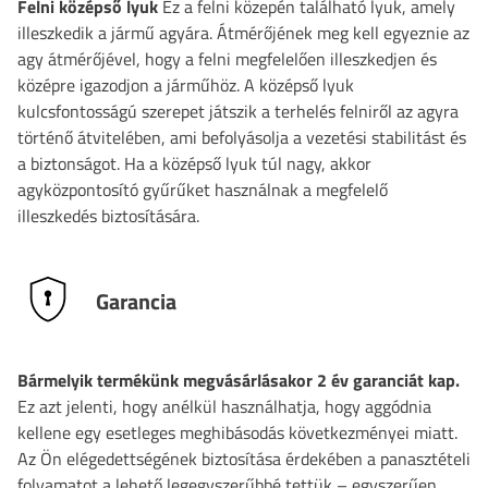
Felni középső lyuk
Ez a felni közepén található lyuk, amely
illeszkedik a jármű agyára. Átmérőjének meg kell egyeznie az
agy átmérőjével, hogy a felni megfelelően illeszkedjen és
középre igazodjon a járműhöz. A középső lyuk
kulcsfontosságú szerepet játszik a terhelés felniről az agyra
történő átvitelében, ami befolyásolja a vezetési stabilitást és
a biztonságot. Ha a középső lyuk túl nagy, akkor
agyközpontosító gyűrűket használnak a megfelelő
illeszkedés biztosítására.
Garancia
Bármelyik termékünk megvásárlásakor 2 év garanciát kap.
Ez azt jelenti, hogy anélkül használhatja, hogy aggódnia
kellene egy esetleges meghibásodás következményei miatt.
Az Ön elégedettségének biztosítása érdekében a panasztételi
folyamatot a lehető legegyszerűbbé tettük – egyszerűen