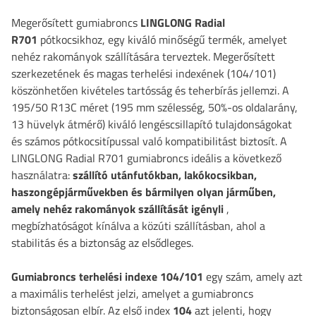
Megerősített gumiabroncs
LINGLONG Radial
R701
pótkocsikhoz, egy kiváló minőségű termék, amelyet
nehéz rakományok szállítására terveztek. Megerősített
szerkezetének és magas terhelési indexének (104/101)
köszönhetően kivételes tartósság és teherbírás jellemzi. A
195/50 R13C méret (195 mm szélesség, 50%-os oldalarány,
13 hüvelyk átmérő) kiváló lengéscsillapító tulajdonságokat
és számos pótkocsitípussal való kompatibilitást biztosít. A
LINGLONG Radial R701 gumiabroncs ideális a következő
használatra:
szállító utánfutókban, lakókocsikban,
haszongépjárművekben és bármilyen olyan járműben,
amely nehéz rakományok szállítását igényli
,
megbízhatóságot kínálva a közúti szállításban, ahol a
stabilitás és a biztonság az elsődleges.
Gumiabroncs terhelési indexe 104/101
egy szám, amely azt
a maximális terhelést jelzi, amelyet a gumiabroncs
biztonságosan elbír. Az első index
104
azt jelenti, hogy