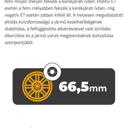
felni milyen mélyen fekszik a kerékjárati ívben. Pozitív ET
esetén a felni mélyebben fekszik a kerékjárati ívben, míg
negatív ET esetén jobban kifelé áll. A helyesen megválasztott
eltolás kulcsfontosságú a jármű kezelhetőségének
stabilitása, a felfüggesztés alkatrészeivel való súrlódás
elkerülése és a jármű vonzó megjelenésének biztosítása
szempontjából.