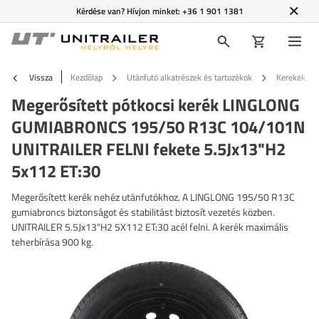
Kérdése van? Hívjon minket:
+36 1 901 1381
Vissza
Kezdőlap
Utánfutó alkatrészek és tartozékok
Kerekek, fe
Megerősített pótkocsi kerék LINGLONG
GUMIABRONCS 195/50 R13C 104/101N
UNITRAILER FELNI fekete 5.5Jx13"H2
5x112 ET:30
Megerősített kerék nehéz utánfutókhoz. A LINGLONG 195/50 R13C
gumiabroncs biztonságot és stabilitást biztosít vezetés közben.
UNITRAILER 5.5Jx13"H2 5X112 ET:30 acél felni. A kerék maximális
teherbírása 900 kg.