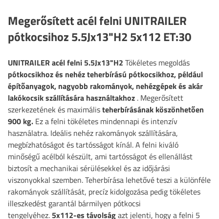
Megerősített acél felni UNITRAILER
pótkocsihoz 5.5Jx13"H2 5x112 ET:30
UNITRAILER acél felni 5.5Jx13"H2
Tökéletes megoldás
pótkocsikhoz és nehéz teherbírású pótkocsikhoz, például
építőanyagok, nagyobb rakományok, nehézgépek és akár
lakókocsik szállítására használtakhoz
. Megerősített
szerkezetének
és maximális
teherbírásának köszönhetően
900 kg.
Ez a felni tökéletes mindennapi és intenzív
használatra. Ideális nehéz rakományok szállítására,
megbízhatóságot és tartósságot kínál. A felni kiváló
minőségű acélból készült, ami tartósságot és ellenállást
biztosít a mechanikai sérülésekkel és az időjárási
viszonyokkal szemben. Teherbírása lehetővé teszi a különféle
rakományok szállítását, precíz kidolgozása pedig tökéletes
illeszkedést garantál bármilyen pótkocsi
tengelyéhez.
5x112-es távolság
azt jelenti, hogy a felni 5