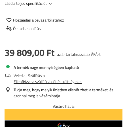
Lásd a teljes specifikációt
Hozzáadás a bevásárlólistához
Összehasonlítás
39 809,00 Ft
az ár tartalmazza az ÁFÁ-t
A termék nagy mennyiségben kapható
Veled a
. Szállítás a
Ellenőrizze a szállítási időt és költségeket
Tudja meg, hogy melyik üzletben ellenőrizheti a terméket, és
azonnal meg is vásárolhatja
Vásárolhat a: