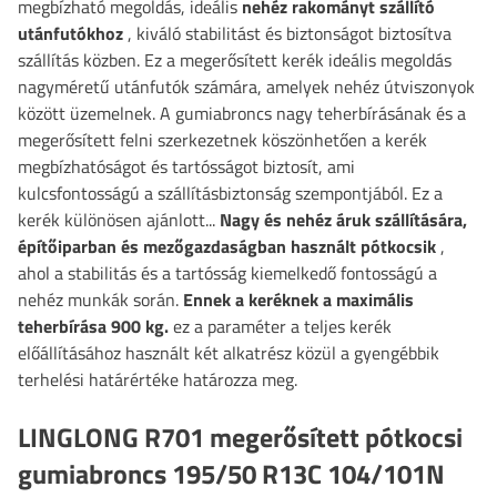
megbízható megoldás, ideális
nehéz rakományt szállító
utánfutókhoz
, kiváló stabilitást és biztonságot biztosítva
szállítás közben. Ez a megerősített kerék ideális megoldás
nagyméretű utánfutók számára, amelyek nehéz útviszonyok
között üzemelnek. A gumiabroncs nagy teherbírásának és a
megerősített felni szerkezetnek köszönhetően a kerék
megbízhatóságot és tartósságot biztosít, ami
kulcsfontosságú a szállításbiztonság szempontjából. Ez a
kerék különösen ajánlott...
Nagy és nehéz áruk szállítására,
építőiparban és mezőgazdaságban használt pótkocsik
,
ahol a stabilitás és a tartósság kiemelkedő fontosságú a
nehéz munkák során.
Ennek a keréknek a maximális
teherbírása
900
kg.
ez a paraméter
a teljes kerék
előállításához használt két alkatrész közül a gyengébbik
terhelési határértéke határozza meg.
LINGLONG R701 megerősített pótkocsi
gumiabroncs 195/50 R13C 104/101N