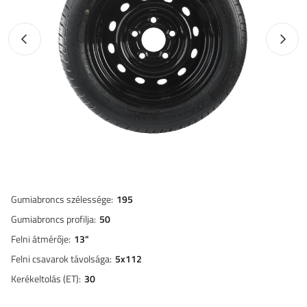
Előző fotó
Követk
Gumiabroncs szélessége
195
Gumiabroncs profilja
50
Felni átmérője
13"
Felni csavarok távolsága
5x112
Kerékeltolás (ET)
30