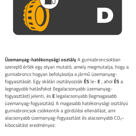
Üzemanyag-hatékonysági osztály
A gumiabroncsokban
szereplő érték egy olyan mutató, amely megmutatja, hogy a
gumiabroncs hogyan befolyásolja a jármű üzemanyag-
fogyasztását. Egy skálán osztályozzák
ÉS
le-
E
, ahol
ÉS
a
legnagyobb hatásfokot (legalacsonyabb üzemanyag-
fogyasztást) jelenti, és
E
legalacsonyabb (legmagasabb
üzemanyag-fogyasztás). A magasabb hatékonysági osztályú
gumiabroncsok csökkentik a gördülési ellenállást, ami
alacsonyabb üzemanyag-fogyasztást és alacsonyabb CO₂-
kibocsátást eredményez.