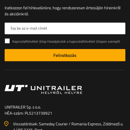
Iratkozzon fel hírlevelünkre, hogy rendszeresen értesüljön híreinkről
és akcióinkról.
Írja be az e-mail címét
Kapcsolatfelvételi űrlap Hozzájárulok a kapcsolatfelvételi űrlapon szereplő személyes adataimnak az Európai Parlament és a Tanács (EU) rendeletével összhangban történő kezeléséhez
Feliratkozás
UNITRAILER Sp. z o.o.
HÉA-szám: PL5213739921
Visszatérések: Sameday Courier / Romania Express, Zöldmező u.
1 Üllő 2225, Pest