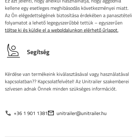
Ez azt jelenti, hogy anélkül használhatja, hogy aggódnia
kellene egy esetleges meghibásodás következményei miatt.
Az Ön elégedettségének biztosítása érdekében a panasztételi
folyamatot a lehető legegyszerűbbé tettük – egyszerűen
töltse ki és küldje el a weboldalunkon elérhető űrlapot.
Segítség
Kérdése van termékeink kiválasztásával vagy használatával
kapcsolatban?? Kapcsolatfelvétel! Az Unitrailer szakemberei
szívesen adnak Önnek minden szükséges információt.
+36 1 901 1381
unitrailer@unitrailer.hu