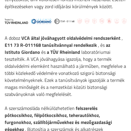
építkezéseken vagy zord időjárási körülmények között.
A doboz
VCA által jóváhagyott oldalvédelmi rendszerként
,
E11 73 R-011168 tanúsítvánnyal rendelkezik
, és
az
Istituto Giordano
és
a TÜV Rheinland
laboratóriumai
tesztelték. A VCA jóváhagyása igazolja, hogy a termék
oldalvédelmi elemként használható a járműben, megfelelve a
többi közlekedő védelmére vonatkozó szigorú biztonsági
követelményeknek. Ezek a tanúsítványok igazolják a termék
magas minőségét és a nemzetközi közúti biztonsági
szabványoknak való megfelelését.
A szerszámosláda nélkülözhetetlen
felszerelés
pótkocsikhoz, félpótkocsikhoz, teherautókhoz,
furgonokhoz, szállítójárművekhez és mezőgazdasági
gépekhez
. Biztosítja a szerszámok és alkatrészek