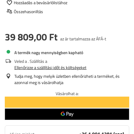
Hozzáadás a bevásárlólistához
Összehasonlítás
39 809,00 Ft
az ár tartalmazza az ÁFÁ-t
A termék nagy mennyiségben kapható
Veled a
. Szállítás a
Ellenőrizze a szállítási időt és költségeket
Tudja meg, hogy melyik üzletben ellenőrizheti a terméket, és
azonnal meg is vásárolhatja
Vásárolhat a: