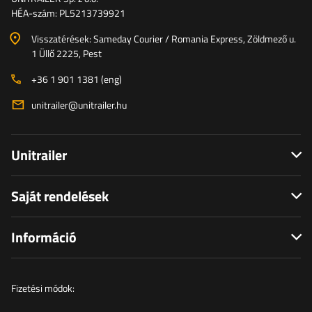
HÉA-szám: PL5213739921
Visszatérések: Sameday Courier / Romania Express, Zöldmező u.
1 Üllő 2225, Pest
+36 1 901 1381 (eng)
unitrailer@unitrailer.hu
Unitrailer
Saját rendelések
Információ
Fizetési módok: