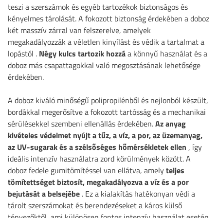
teszi a szerszámok és egyéb tartozékok biztonságos és
kényelmes tárolását.
A fokozott biztonság érdekében a doboz
két masszív zárral van felszerelve, amelyek
megakadályozzák a véletlen kinyílást és védik a tartalmat a
lopástól
.
Négy kulcs tartozik hozzá
a könnyű használat és a
doboz más csapattagokkal való megosztásának lehetősége
érdekében.
A doboz kiváló minőségű polipropilénből és nejlonból készült,
bordákkal megerősítve a fokozott tartósság és a mechanikai
sérülésekkel szembeni ellenállás érdekében.
Az anyag
kivételes védelmet nyújt a tűz, a víz, a por, az üzemanyag,
az UV-sugarak és a szélsőséges hőmérsékletek ellen
, így
ideális intenzív használatra zord körülmények között. A
doboz fedele gumitömítéssel van ellátva, amely
teljes
tömítettséget biztosít, megakadályozva a víz és a por
bejutását a belsejébe
. Ez a kialakítás hatékonyan védi a
tárolt szerszámokat és berendezéseket a káros külső
tényezőktől, ami különösen fontos intenzív használat esetén