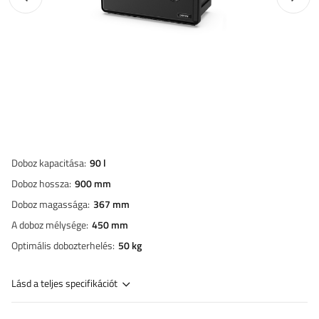
Doboz kapacitása
90 l
Doboz hossza
900 mm
Doboz magassága
367 mm
A doboz mélysége
450 mm
Optimális dobozterhelés
50 kg
Lásd a teljes specifikációt