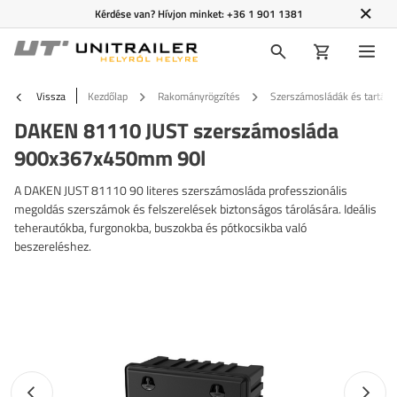
Kérdése van? Hívjon minket:
+36 1 901 1381
Vissza
Kezdőlap
Rakományrögzítés
Szerszámosládák és tartály
DAKEN 81110 JUST szerszámosláda
900x367x450mm 90l
A DAKEN JUST 81110 90 literes szerszámosláda professzionális
megoldás szerszámok és felszerelések biztonságos tárolására. Ideális
teherautókba, furgonokba, buszokba és pótkocsikba való
beszereléshez.
Előző fotó
Követk