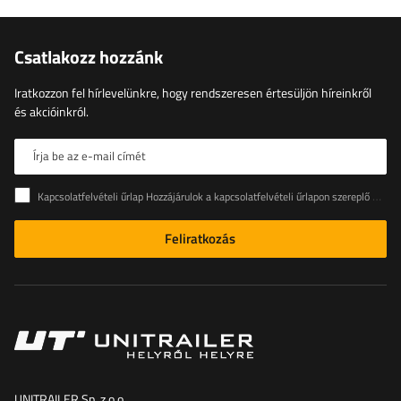
Csatlakozz hozzánk
Iratkozzon fel hírlevelünkre, hogy rendszeresen értesüljön híreinkről
és akcióinkról.
Írja be az e-mail címét
Kapcsolatfelvételi űrlap Hozzájárulok a kapcsolatfelvételi űrlapon szereplő személyes adataimnak az Európai Parlament és a Tanács (EU) rendeletével összhangban történő kezeléséhez
Feliratkozás
UNITRAILER Sp. z o.o.