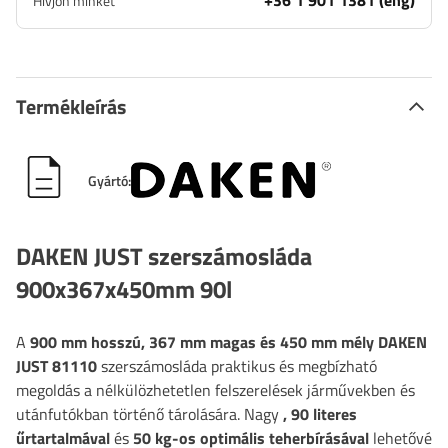
+36 1 901 1381 (eng)
Hívjon minket
Termékleírás
Gyártó:
DAKEN JUST szerszámosláda
900x367x450mm 90l
A
900 mm hosszú, 367 mm magas és 450 mm mély
DAKEN
JUST 81110
szerszámosláda praktikus és megbízható
megoldás a nélkülözhetetlen felszerelések járművekben és
utánfutókban történő tárolására. Nagy
, 90 literes
űrtartalmával
és
50 kg-os optimális teherbírásával
lehetővé