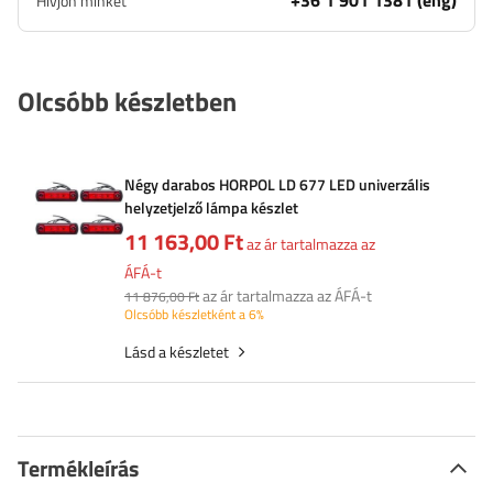
+36 1 901 1381 (eng)
Hívjon minket
Olcsóbb készletben
Négy darabos HORPOL LD 677 LED univerzális
helyzetjelző lámpa készlet
11 163,00 Ft
az ár tartalmazza az
ÁFÁ-t
az ár tartalmazza az ÁFÁ-t
11 876,00 Ft
Olcsóbb készletként a 6%
Lásd a készletet
Termékleírás