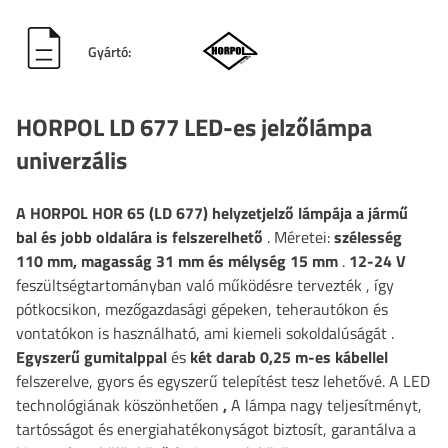
Gyártó:
HORPOL LD 677 LED-es jelzőlámpa
univerzális
A HORPOL HOR 65 (LD 677) helyzetjelző lámpája
a jármű
bal és jobb oldalára is felszerelhető
. Méretei:
szélesség
110
mm, magasság 31 mm és mélység 15 mm
.
12-24 V
feszültségtartományban való működésre tervezték
, így
pótkocsikon, mezőgazdasági gépeken, teherautókon és
vontatókon is használható, ami kiemeli sokoldalúságát
.
Egyszerű gumitalppal
és
két darab 0,25 m-es kábellel
felszerelve, gyors és egyszerű telepítést tesz lehetővé. A LED
technológiának
köszönhetően
,
A lámpa nagy teljesítményt,
tartósságot és energiahatékonyságot biztosít, garantálva a