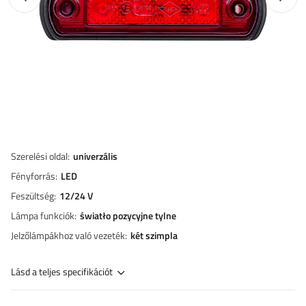
Szerelési oldal
univerzális
Fényforrás
LED
Feszültség
12/24 V
Lámpa funkciók
światło pozycyjne tylne
Jelzőlámpákhoz való vezeték
két szimpla
Lásd a teljes specifikációt