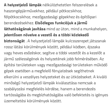
A helyzetjelző lámpák
nélkülözhetetlen felszerelések a
haszongépjárművekhez, például pótkocsikhoz,
félpótkocsikhoz, mezőgazdasági gépekhez és építőipari
berendezésekhez.
Elsődleges
funkciójuk a jármű
láthatóságának javítása
mind az úton, mind a munkahelyen,
jelentősen növelve a vezető és a többi közlekedő
biztonságát
. A helyzetjelző lámpák kulcsszerepet játszanak
rossz látási körülmények között, például ködben, éjszaka
vagy heves esőzéskor, segítve a többi vezetőt és a kezelőt a
jármű szélességének és helyzetének jobb felmérésében. Az
építési területeken vagy mezőgazdasági területeken működő
gépek esetében a megfelelő fényjelzések segíthetnek
elkerülni a veszélyes helyzeteket és az ütközéseket. A kiváló
minőségű helyzetjelző lámpák kiválasztása nemcsak a
szabályozási megfelelés kérdése, hanem a berendezés
tartósságába és megbízhatóságába való befektetés is igényes
üzemeltetési körülmények között.