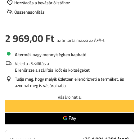
Hozzáadás a bevásárlólistához
Összehasonlítás
2 969,00 Ft
az ár tartalmazza az ÁFÁ-t
A termék nagy mennyiségben kapható
Veled a
. Szállítás a
Ellenőrizze a szállítási időt és költségeket
Tudja meg, hogy melyik üzletben ellenőrizheti a terméket, és
azonnal meg is vásárolhatja
Vásárolhat a: