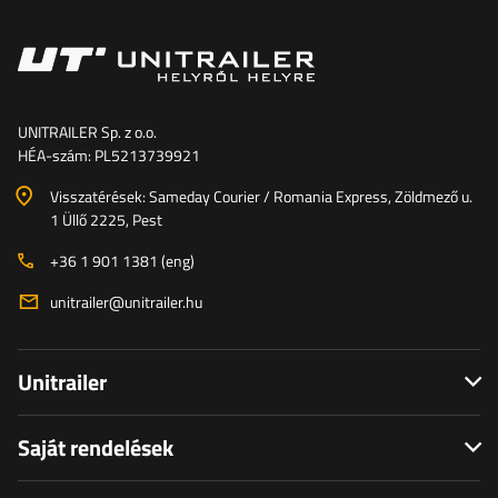
UNITRAILER Sp. z o.o.
HÉA-szám: PL5213739921
Visszatérések: Sameday Courier / Romania Express, Zöldmező u.
1 Üllő 2225, Pest
+36 1 901 1381 (eng)
unitrailer@unitrailer.hu
Unitrailer
Saját rendelések