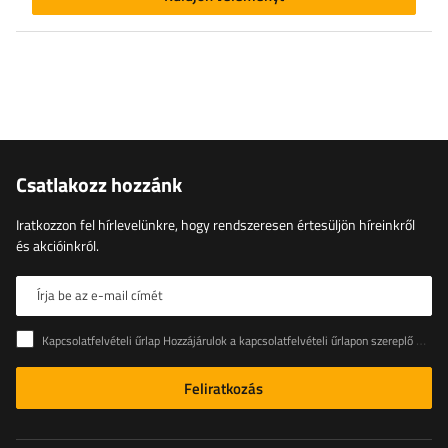
Csatlakozz hozzánk
Iratkozzon fel hírlevelünkre, hogy rendszeresen értesüljön híreinkről
és akcióinkról.
Írja be az e-mail címét
Kapcsolatfelvételi űrlap Hozzájárulok a kapcsolatfelvételi űrlapon szereplő személyes adataimnak az Európai Parlament és a Tanács (EU) rendeletével összhangban történő kezeléséhez
Feliratkozás