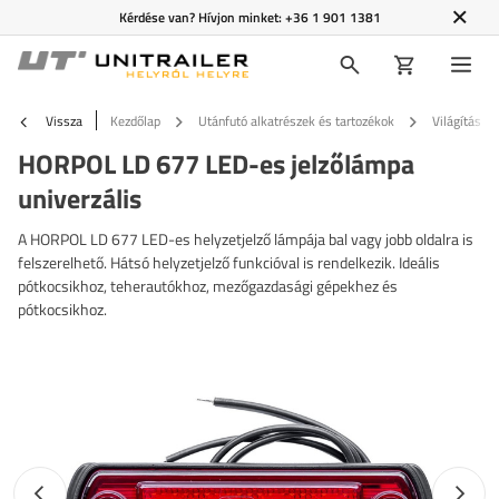
Kérdése van? Hívjon minket:
+36 1 901 1381
Vissza
Kezdőlap
Utánfutó alkatrészek és tartozékok
Világítás é
HORPOL LD 677 LED-es jelzőlámpa
univerzális
A HORPOL LD 677 LED-es helyzetjelző lámpája bal vagy jobb oldalra is
felszerelhető. Hátsó helyzetjelző funkcióval is rendelkezik. Ideális
pótkocsikhoz, teherautókhoz, mezőgazdasági gépekhez és
pótkocsikhoz.
Előző fotó
Követk