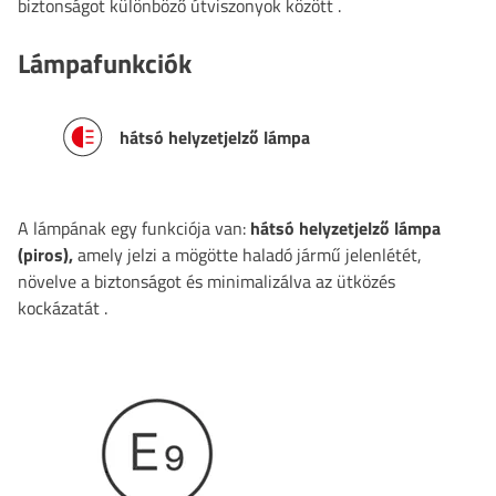
biztonságot különböző útviszonyok között
.
Lámpafunkciók
hátsó helyzetjelző lámpa
A lámpának egy funkciója van:
hátsó helyzetjelző lámpa
(piros),
amely jelzi a mögötte haladó jármű jelenlétét,
növelve a biztonságot és minimalizálva az ütközés
kockázatát
.