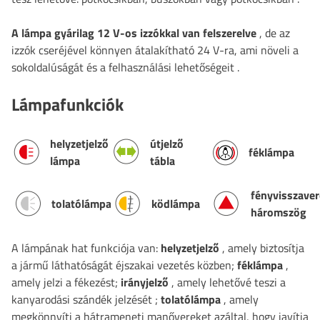
A lámpa gyárilag 12 V-os izzókkal van felszerelve
, de az
izzók cseréjével könnyen átalakítható 24 V-ra, ami növeli a
sokoldalúságát és a felhasználási lehetőségeit
.
Lámpafunkciók
helyzetjelző
útjelző
féklámpa
lámpa
tábla
fényvisszave
tolatólámpa
ködlámpa
háromszög
A lámpának hat funkciója van:
helyzetjelző
, amely biztosítja
a jármű láthatóságát éjszakai vezetés közben;
féklámpa
,
amely jelzi a fékezést;
irányjelző
, amely lehetővé teszi a
kanyarodási szándék jelzését
;
tolatólámpa
, amely
megkönnyíti a hátrameneti manővereket azáltal, hogy javítja