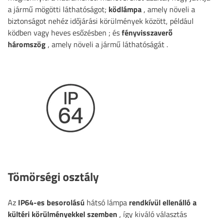
a jármű mögötti láthatóságot;
ködlámpa
, amely növeli a
biztonságot nehéz időjárási körülmények között, például
ködben vagy heves esőzésben
; és
fényvisszaverő
háromszög
, amely növeli a jármű láthatóságát
.
Tömörségi osztály
Az
IP64-es besorolású
hátsó lámpa
rendkívül ellenálló a
kültéri körülményekkel szemben
, így kiváló választás