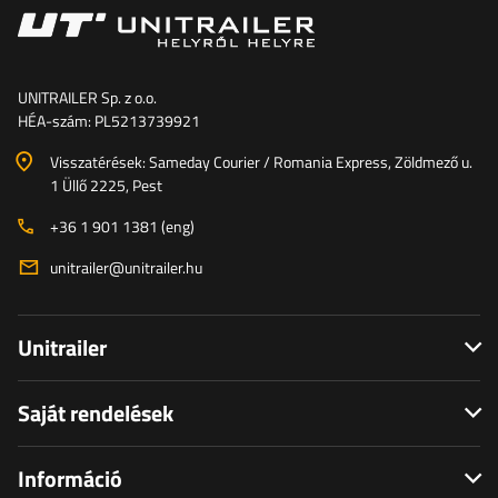
UNITRAILER Sp. z o.o.
HÉA-szám: PL5213739921
Visszatérések: Sameday Courier / Romania Express, Zöldmező u.
1 Üllő 2225, Pest
+36 1 901 1381 (eng)
unitrailer@unitrailer.hu
Unitrailer
Saját rendelések
Információ