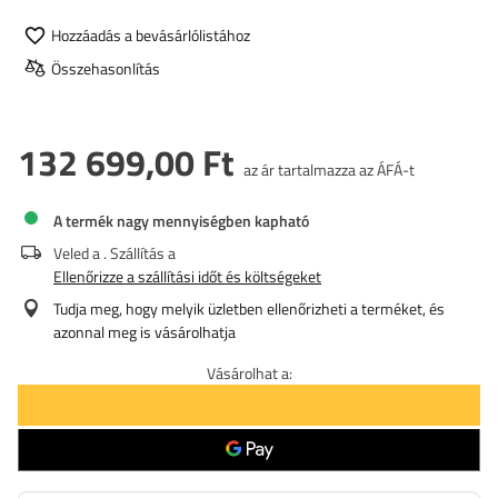
Hozzáadás a bevásárlólistához
Összehasonlítás
132 699,00 Ft
az ár tartalmazza az ÁFÁ-t
A termék nagy mennyiségben kapható
Veled a
. Szállítás a
Ellenőrizze a szállítási időt és költségeket
Tudja meg, hogy melyik üzletben ellenőrizheti a terméket, és
azonnal meg is vásárolhatja
Vásárolhat a: