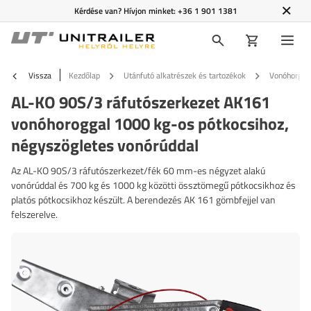
Kérdése van? Hívjon minket:
+36 1 901 1381
Vissza
Kezdőlap
Utánfutó alkatrészek és tartozékok
Vonóhorgok 
AL-KO 90S/3 ráfutószerkezet AK161
vonóhoroggal 1000 kg-os pótkocsihoz,
négyszögletes vonórúddal
Az AL-KO 90S/3 ráfutószerkezet/fék 60 mm-es négyzet alakú
vonórúddal és 700 kg és 1000 kg közötti össztömegű pótkocsikhoz és
platós pótkocsikhoz készült. A berendezés AK 161 gömbfejjel van
felszerelve.