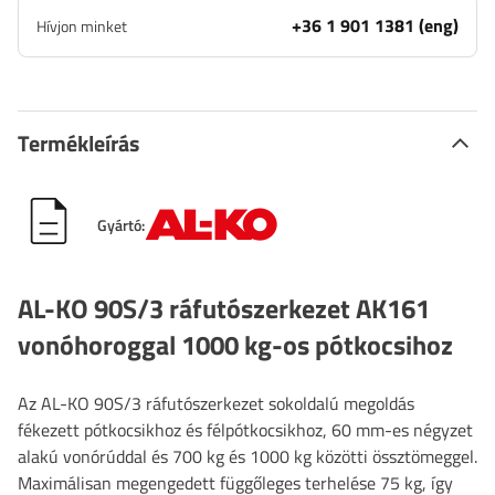
+36 1 901 1381 (eng)
Hívjon minket
Termékleírás
Gyártó:
AL-KO 90S/3 ráfutószerkezet AK161
vonóhoroggal 1000 kg-os pótkocsihoz
Az AL-KO 90S/3 ráfutószerkezet sokoldalú megoldás
fékezett pótkocsikhoz és félpótkocsikhoz, 60 mm-es négyzet
alakú vonórúddal és 700 kg és 1000 kg közötti össztömeggel.
Maximálisan megengedett függőleges terhelése 75 kg, így