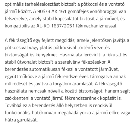
optimális terheléselosztást biztosít a pótkocsi és a vontató
jármű között. A 90S/3 AK 161 gömbfejes vonóhoroggal van
felszerelve, amely stabil kapcsolatot biztosít a járművel, és
kompatibilis az AL-KO 1637/2051 fékmechanizmussal.
A fékrásegítő egy fejlett megoldás, amely jelentősen javítja a
pótkocsival vagy platós pótkocsival történő vezetés
biztonságát és kényelmét. Használata lerövidíti a fékutat és
stabil útvonalat biztosít a szerelvény fékezésekor. A
berendezés automatikusan fékezi a vontatott járművet,
együttműködve a jármű fékrendszerével, támogatva annak
működését és javítva a forgalom áramlását. A fékrásegítő
használata nemcsak növeli a közúti biztonságot, hanem segít
csökkenteni a vontató jármű fékrendszerének kopását is.
Továbbá ez a berendezés álló helyzetben is rendkívül
funkcionális, hatékonyan megakadályozza a jármű előre vagy
hátra gurulását.