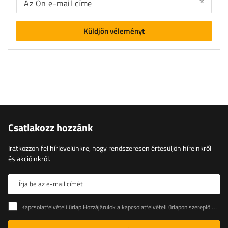
Az Ön e-mail címe
Küldjön véleményt
Csatlakozz hozzánk
Iratkozzon fel hírlevelünkre, hogy rendszeresen értesüljön híreinkről
és akcióinkról.
Írja be az e-mail címét
Kapcsolatfelvételi űrlap Hozzájárulok a kapcsolatfelvételi űrlapon szereplő személyes adataimnak az Európai Parlament és a Tanács (EU) rendeletével összhangban történő kezeléséhez