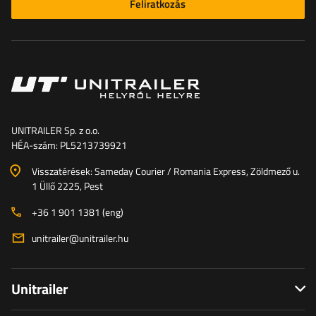
Feliratkozás
UNITRAILER Sp. z o.o.
HÉA-szám: PL5213739921
Visszatérések: Sameday Courier / Romania Express, Zöldmező u.
1 Üllő 2225, Pest
+36 1 901 1381 (eng)
unitrailer@unitrailer.hu
Unitrailer