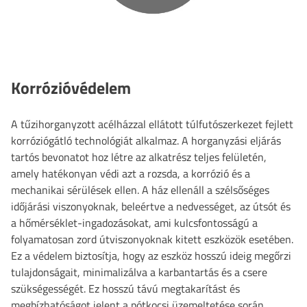
Korrózióvédelem
A tűzihorganyzott acélházzal ellátott túlfutószerkezet fejlett
korróziógátló technológiát alkalmaz. A horganyzási eljárás
tartós bevonatot hoz létre az alkatrész teljes felületén,
amely hatékonyan védi azt a rozsda, a korrózió és a
mechanikai sérülések ellen. A ház ellenáll a szélsőséges
időjárási viszonyoknak, beleértve a nedvességet, az útsót és
a hőmérséklet-ingadozásokat, ami kulcsfontosságú a
folyamatosan zord útviszonyoknak kitett eszközök esetében.
Ez a védelem biztosítja, hogy az eszköz hosszú ideig megőrzi
tulajdonságait, minimalizálva a karbantartás és a csere
szükségességét. Ez hosszú távú megtakarítást és
megbízhatóságot jelent a pótkocsi üzemeltetése során.