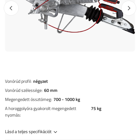
Előző fotó
Követk
Vonórúd profil
négyzet
Vonórúd szélessége
60 mm
Megengedett össztömeg
700 - 1000 kg
A horoggolyóra gyakorolt megengedett
75 kg
nyomás
Lásd a teljes specifikációt