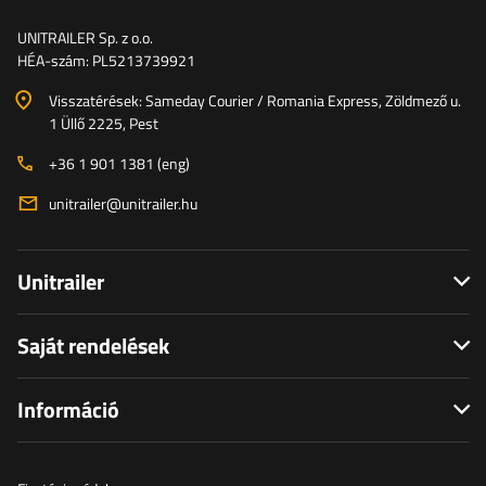
UNITRAILER Sp. z o.o.
HÉA-szám: PL5213739921
Visszatérések: Sameday Courier / Romania Express, Zöldmező u.
1 Üllő 2225, Pest
+36 1 901 1381 (eng)
unitrailer@unitrailer.hu
Unitrailer
Saját rendelések
Információ