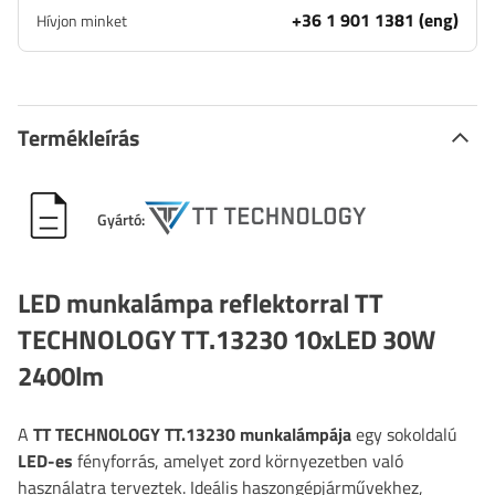
+36 1 901 1381 (eng)
Hívjon minket
Termékleírás
Gyártó:
LED munkalámpa reflektorral TT
TECHNOLOGY TT.13230 10xLED 30W
2400lm
A
TT TECHNOLOGY
TT.13230 munkalámpája
egy sokoldalú
LED-es
fényforrás, amelyet zord környezetben való
használatra terveztek. Ideális haszongépjárművekhez,