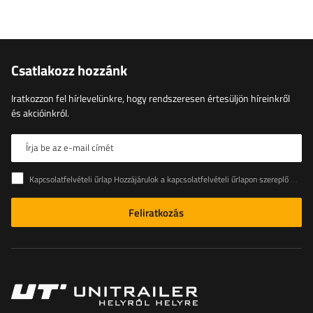
Csatlakozz hozzánk
Iratkozzon fel hírlevelünkre, hogy rendszeresen értesüljön híreinkről
és akcióinkról.
Írja be az e-mail címét
Kapcsolatfelvételi űrlap Hozzájárulok a kapcsolatfelvételi űrlapon szereplő személyes adataimnak az Európai Parlament és a Tanács (EU) rendeletével összhangban történő kezeléséhez
Feliratkozás