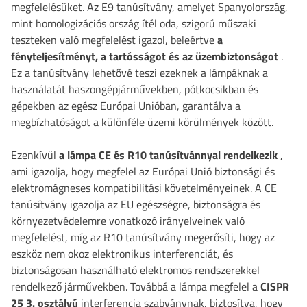
megfelelésüket. Az E9 tanúsítvány, amelyet Spanyolország,
mint homologizációs ország ítél oda, szigorú műszaki
teszteken való megfelelést igazol, beleértve
a
fényteljesítményt, a tartósságot és az üzembiztonságot
.
Ez a tanúsítvány lehetővé teszi ezeknek a lámpáknak a
használatát haszongépjárművekben, pótkocsikban és
gépekben az egész Európai Unióban, garantálva a
megbízhatóságot a különféle üzemi körülmények között.
Ezenkívül
a lámpa CE és R10 tanúsítvánnyal rendelkezik
,
ami igazolja, hogy megfelel az Európai Unió biztonsági és
elektromágneses kompatibilitási követelményeinek. A CE
tanúsítvány igazolja az EU egészségre, biztonságra és
környezetvédelemre vonatkozó irányelveinek való
megfelelést, míg az R10 tanúsítvány megerősíti, hogy az
eszköz nem okoz elektronikus interferenciát, és
biztonságosan használható elektromos rendszerekkel
rendelkező járművekben. Továbbá a lámpa megfelel a
CISPR
25 3. osztályú
interferencia szabványnak, biztosítva, hogy