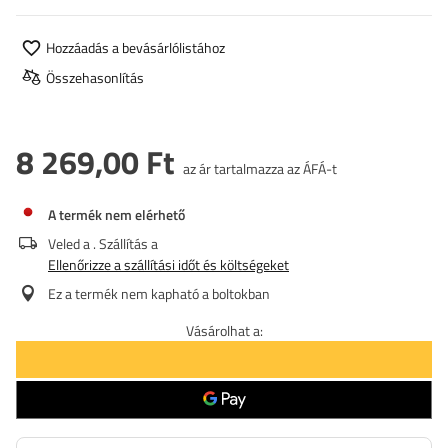
Hozzáadás a bevásárlólistához
Összehasonlítás
8 269,00 Ft
az ár tartalmazza az ÁFÁ-t
A termék nem elérhető
Veled a
. Szállítás a
Ellenőrizze a szállítási időt és költségeket
Ez a termék nem kapható a boltokban
Vásárolhat a: