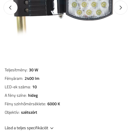
Előző fotó
Követk
Teljesítmény
30 W
Fényáram
2400 lm
LED-ek száma
10
A fény színe
hideg
Fény színhőmérséklete
6000 K
Objektív
szétszórt
Lásd a teljes specifikációt