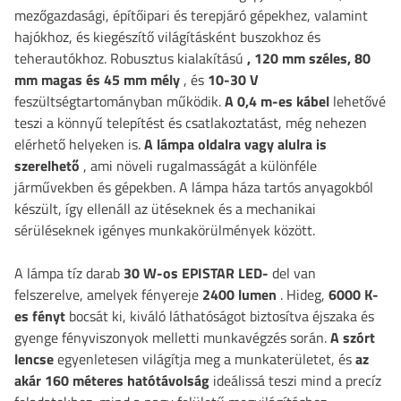
mezőgazdasági, építőipari és terepjáró gépekhez, valamint
hajókhoz, és kiegészítő világításként buszokhoz és
teherautókhoz. Robusztus kialakítású
, 120 mm széles, 80
mm magas és 45 mm mély
, és
10-30 V
feszültségtartományban működik.
A 0,4 m-es kábel
lehetővé
teszi a könnyű telepítést és csatlakoztatást, még nehezen
elérhető helyeken is.
A lámpa oldalra vagy alulra is
szerelhető
, ami növeli rugalmasságát a különféle
járművekben és gépekben. A lámpa háza tartós anyagokból
készült, így ellenáll az ütéseknek és a mechanikai
sérüléseknek igényes munkakörülmények között.
A lámpa tíz darab
30 W-os
EPISTAR LED-
del van
felszerelve, amelyek fényereje
2400 lumen
. Hideg,
6000 K-
es
fényt
bocsát ki, kiváló láthatóságot biztosítva éjszaka és
gyenge fényviszonyok melletti munkavégzés során.
A szórt
lencse
egyenletesen világítja meg a munkaterületet, és
az
akár 160 méteres hatótávolság
ideálissá teszi mind a precíz