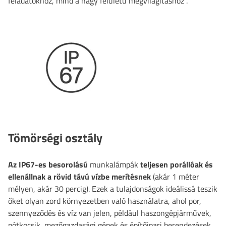
feladatokhoz, mind a nagy felületű megvilágításhoz
.
Tömörségi osztály
Az IP67-es besorolású
munkalámpák
teljesen porállóak és
ellenállnak a rövid távú vízbe merítésnek
(akár 1 méter
mélyen, akár 30 percig). Ezek a tulajdonságok ideálissá teszik
őket olyan zord környezetben való használatra, ahol por,
szennyeződés és víz van jelen, például haszongépjárművek,
pótkocsik, mezőgazdasági gépek és építőipari berendezések