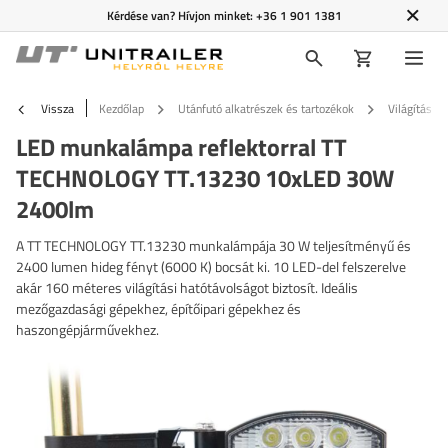
Kérdése van? Hívjon minket:
+36 1 901 1381
Vissza
Kezdőlap
Utánfutó alkatrészek és tartozékok
Világítás é
LED munkalámpa reflektorral TT
TECHNOLOGY TT.13230 10xLED 30W
2400lm
A TT TECHNOLOGY TT.13230 munkalámpája 30 W teljesítményű és
2400 lumen hideg fényt (6000 K) bocsát ki. 10 LED-del felszerelve
akár 160 méteres világítási hatótávolságot biztosít. Ideális
mezőgazdasági gépekhez, építőipari gépekhez és
haszongépjárművekhez.