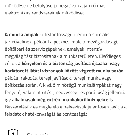
működése ne befolyásolja negatívan a jármű más
elektronikus rendszereinek működését
.
A munkalámpák
kulcsfontosságú elemei a speciális
járműveknek, például a pótkocsiknak, a mezőgazdasági,
építőipari és szervizgépeknek, amelyek intenzív
megvilágítást biztosítanak a munkaterületen. Elsődleges
céljuk
a kényelem és a biztonság javítása éjszakai vagy
korlátozott látási viszonyok között végzett munka során
–
például rakodás, terepi javítások, terepi munka vagy
építkezés során. A kiváló minőségű munkalámpákat nagy
fényerő, valamint ütés-, nedvesség- és porállóság jellemzi,
így
alkalmasak még extrém munkakörülményekre is
.
Beszerelésük és megfelelő elhelyezésük jelentősen javítja a
feladatok hatékonyságát és pontosságát.