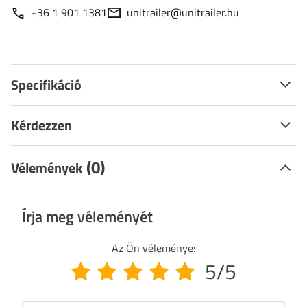
+36 1 901 1381
unitrailer@unitrailer.hu
Specifikáció
Kérdezzen
(0)
Vélemények
Írja meg véleményét
Az Ön véleménye:
5/5