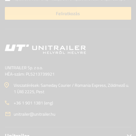
Feliratkozás
UNITRAILER Sp. z o.o.
HÉA-szám: PL5213739921
Visszatérések: Sameday Courier / Romania Express, Zöldmező u.
1 Üllő 2225, Pest
+36 1 901 1381 (eng)
unitrailer@unitrailer.hu
Unitrailer