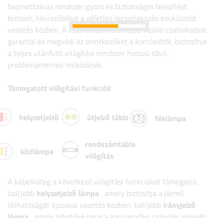
bajonettzáras rendszer gyors és biztonságos telepítést
biztosít, kiküszöbölve a véletlen lecsatlakozás kockázatát
vezetés közben. A csatlakozó kialakítása vízálló csatlakozást
garantál és megvédi az érintkezőket a korróziótól, biztosítva
a teljes utánfutó világítási rendszer hosszú távú,
problémamentes működését.
Támogatott világítási funkciók
helyzetjelző lámpa
útjelző tábla
féklámpa
rendszámtábla
ködlámpa
világítás
A kábelköteg a következő világítási funkciókat támogatja:
bal/jobb
helyzetjelző lámpa
, amely biztosítja a jármű
láthatóságát éjszakai vezetés közben; bal/jobb
irányjelző
lámpa
, amely lehetővé teszi a kanyarodási szándék jelzését;