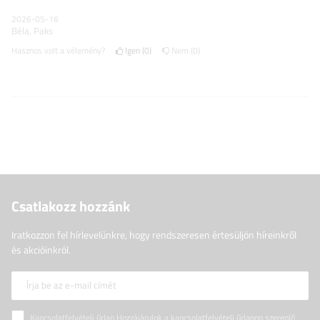
2026-05-16
Béla, Paks
Hasznos volt a vélemény?
Igen
0
Nem
0
Csatlakozz hozzánk
Iratkozzon fel hírlevelünkre, hogy rendszeresen értesüljön híreinkről
és akcióinkról.
Írja be az e-mail címét
Kapcsolatfelvételi űrlap Hozzájárulok a kapcsolatfelvételi űrlapon szereplő személyes adataimnak az Európai Parlament és a Tanács (EU) rendeletével összhangban történő kezeléséhez