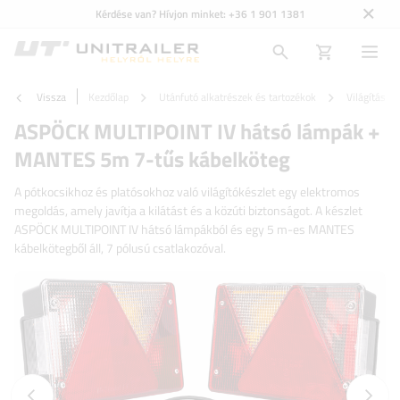
Kérdése van? Hívjon minket:
+36 1 901 1381
Vissza
Kezdőlap
Utánfutó alkatrészek és tartozékok
Világítás é
ASPÖCK MULTIPOINT IV hátsó lámpák +
MANTES 5m 7-tűs kábelköteg
A pótkocsikhoz és platósokhoz való világítókészlet egy elektromos
megoldás, amely javítja a kilátást és a közúti biztonságot. A készlet
ASPÖCK MULTIPOINT IV hátsó lámpákból és egy 5 m-es MANTES
kábelkötegből áll, 7 pólusú csatlakozóval.
Előző fotó
Követk