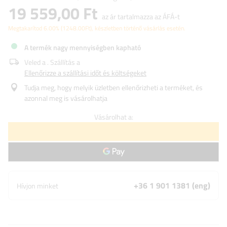
19 559,00 Ft
az ár tartalmazza az ÁFÁ-t
Megtakarítod
6.00%
(
1248.00
Ft
), készletben történő vásárlás esetén.
A termék nagy mennyiségben kapható
Veled a
. Szállítás a
Ellenőrizze a szállítási időt és költségeket
Tudja meg, hogy melyik üzletben ellenőrizheti a terméket, és
azonnal meg is vásárolhatja
Vásárolhat a:
+36 1 901 1381 (eng)
Hívjon minket