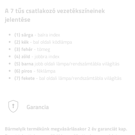
A 7 tűs csatlakozó vezetékszíneinek
jelentése
(1) sárga
- balra index
(2) kék
- bal oldali ködlámpa
(3) fehér
- tömeg
(4) zöld
- jobbra index
(5) barna
jobb oldali lámpa/rendszámtábla világítás
(6) piros
- féklámpa
(7) fekete
- bal oldali lámpa/rendszámtábla világítás
Garancia
Bármelyik termékünk megvásárlásakor 2 év garanciát kap.