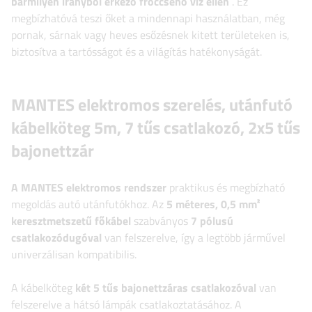
bármilyen irányból érkező fröccsenő víz ellen
. Ez
megbízhatóvá teszi őket a mindennapi használatban, még
pornak, sárnak vagy heves esőzésnek kitett területeken is,
biztosítva a tartósságot és a világítás hatékonyságát.
MANTES elektromos szerelés, utánfutó
kábelköteg 5m, 7 tűs csatlakozó, 2x5 tűs
bajonettzár
A MANTES elektromos rendszer
praktikus és megbízható
megoldás autó utánfutókhoz. Az
5 méteres, 0,5 mm²
keresztmetszetű főkábel
szabványos
7 pólusú
csatlakozódugóval
van felszerelve, így a legtöbb járművel
univerzálisan kompatibilis.
A kábelköteg
két 5 tűs bajonettzáras csatlakozóval
van
felszerelve a hátsó lámpák csatlakoztatásához. A