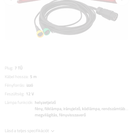
Plug
7 TŰ
Kábel hossza
5 m
Fényforrás
izzó
Feszültség
12 V
Lámpa funkciók
helyzetjelző
fény
féklámpa
irányjelző
ködlámpa
rendszámtábla
megvilágítás
fényvisszaverő
Lásd a teljes specifikációt