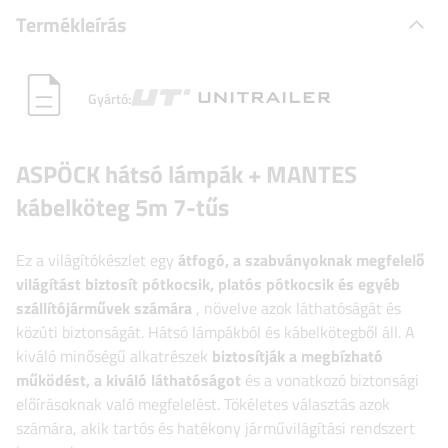
Termékleírás
Gyártó:
ASPÖCK hátsó lámpák + MANTES
kábelköteg 5m 7-tűs
Ez a világítókészlet egy
átfogó, a szabványoknak megfelelő
világítást biztosít pótkocsik, platós pótkocsik és egyéb
szállítójárművek számára
, növelve azok láthatóságát és
közúti biztonságát. Hátsó lámpákból és kábelkötegből áll. A
kiváló minőségű alkatrészek
biztosítják a megbízható
működést, a kiváló láthatóságot
és a vonatkozó biztonsági
előírásoknak való megfelelést. Tökéletes választás azok
számára, akik tartós és hatékony járművilágítási rendszert