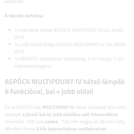
keresnek.
A készlet tartalma:
1x bal hátsó lámpa ASPÖCK MULTIPOINT IV (24-8400-
007)
1x jobb hátsó lámpa ASPÖCK MULTIPOINT IV (24-8600-
007)
1x MANTES elektromos kábelköteg, 5 m hosszú, 7 tűs
csatlakozódugóval
ASPÖCK MULTIPOUNT IV hátsó lámpák
6 funkcióval, bal + jobb oldali
Ez az ASPÖCK két
MULTIPOINT IV
hátsó lámpából álló szett,
amelyet
a jármű bal és jobb oldalára való felszerelésre
terveztek, 200 mm
széles
, 136 mm magas és 56 mm mély.
Mindkét lámpa
5 tűs bajonettzáras csatlakozóval