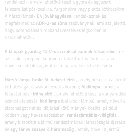
rendelkezik, amely lehetővé teszi a gyors és egyszerű
felszerelést pótkocsikra, furgonokra vagy platós pótkocsikra.
A hátsó lámpák
E4 jóváhagyással
rendelkeznek és
megfelelnek az
ADR-2-es zóna
szabványnak, ami azt jelenti,
hogy potenciálisan robbanásveszélyes légkörben is
használhatók
.
A lámpák gyárilag 12 V-os izzókkal vannak felszerelve
, de
az izzók cseréjével könnyen átalakíthatók 24 V-ra, ami
növeli sokoldalúságukat és felhasználási lehetőségüket.
Hátsó lámpa funkciói:
helyzetjelző
, amely biztosítja a jármű
láthatóságát éjszakai vezetés közben;
féklámpa
, amely a
fékezést jelzi;
irányjelző
, amely lehetővé teszi a kanyarodási
szándék jelzését;
ködlámpa
(bal oldali lámpa), amely növeli a
biztonságot nehéz időjárási körülmények között, például
ködben vagy heves esőzésben;
rendszámtábla-világítás
,
amely biztosítja a jármű rendszámának láthatóságát éjszaka;
és
egy fényvisszaverő háromszög
, amely növeli a jármű