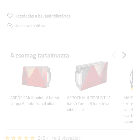
Hozzáadás a bevásárlólistához
Összehasonlítás
A csomag tartalmazza
ASPÖCK Multipoint IV hátsó
ASPÖCK MULTIPOUNT IV
MANTES 
lámpa 6 funkciós bal oldali
hátsó lámpa 5 funkcióval
szerelés,
jobb oldali
kábelköte
csatlakoz
bajonett
5/5
(1
felülvizsgálat
)