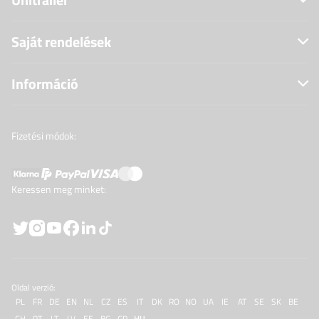
Saját rendelések
Információ
Fizetési módok:
Keressen meg minket:
Oldal verzió:
PL
FR
DE
EN
NL
CZ
ES
IT
DK
RO
NO
UA
IE
AT
SE
SK
BE
CH
PT
LT
LV
EE
BG
GR
HU