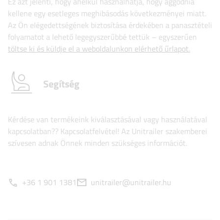
Ez azt jelenti, hogy anélkül használhatja, hogy aggódnia
kellene egy esetleges meghibásodás következményei miatt.
Az Ön elégedettségének biztosítása érdekében a panasztételi
folyamatot a lehető legegyszerűbbé tettük – egyszerűen
töltse ki és küldje el a weboldalunkon elérhető űrlapot.
Segítség
Kérdése van termékeink kiválasztásával vagy használatával
kapcsolatban?? Kapcsolatfelvétel! Az Unitrailer szakemberei
szívesen adnak Önnek minden szükséges információt.
+36 1 901 1381
unitrailer@unitrailer.hu