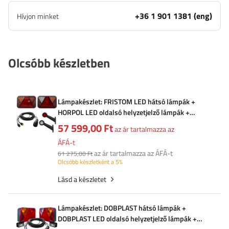
+36 1 901 1381 (eng)
Hívjon minket
Olcsóbb készletben
Lámpakészlet: FRISTOM LED hátsó lámpák +
HORPOL LED oldalsó helyzetjelző lámpák +
MANTES 5,5 m-es 13 tűs kábelköteg
57 599,00 Ft
az ár tartalmazza az
ÁFÁ-t
az ár tartalmazza az ÁFÁ-t
61 275,00 Ft
Olcsóbb készletként a 5%
Lásd a készletet
Lámpakészlet: DOBPLAST hátsó lámpák +
DOBPLAST LED oldalsó helyzetjelző lámpák +