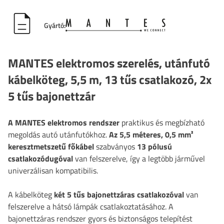
Gyártó:
MANTES elektromos szerelés, utánfutó
kábelköteg, 5,5 m, 13 tűs csatlakozó, 2x
5 tűs bajonettzár
A MANTES elektromos rendszer
praktikus és megbízható
megoldás autó utánfutókhoz.
Az 5,5 méteres, 0,5 mm²
keresztmetszetű főkábel
szabványos
13 pólusú
csatlakozódugóval
van felszerelve, így a legtöbb járművel
univerzálisan kompatibilis.
A kábelköteg
két 5 tűs bajonettzáras csatlakozóval
van
felszerelve a hátsó lámpák csatlakoztatásához. A
bajonettzáras rendszer gyors és biztonságos telepítést