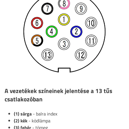
A vezetékek színeinek jelentése a 13 tűs
csatlakozóban
(1) sárga
- balra index
(2) kék
- ködlámpa
(3) fehér
- tömeg