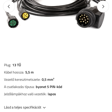
Előző fotó
Követk
Plug
13 TŰ
Kábel hossza
5,5 m
Vezető keresztmetszete
0,5 mm²
A csatlakozás típusa
byonet 5 PIN-kód
Jelzőlámpákhoz való vezeték
lapos
Lásd a teljes specifikációt