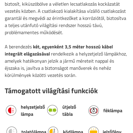
biztosít, kiküszöbölve a véletlen lecsatlakozás kockázatát
vezetés közben. A csatlakozó kialakítása vízálló csatlakozást
garantál és megvédi az érintkezőket a korróziótól, biztosítva
a teljes utánfutó világítási rendszer hosszú távú,
problémamentes működését.
A berendezés
két, egyenként 3,5 méter hosszú kábel
integrált elágazásával
rendelkezik a helyzetjelző lámpákhoz,
amelyek hatékonyan jelzik a jármű méreteit nappal és
éjszaka is, javítva a biztonságot manőverek és nehéz
körülmények közötti vezetés során.
Támogatott világítási funkciók
helyzetjelző
útjelző
féklámpa
lámpa
tábla
tolatólámpa
ködlámpa
jelzőfény