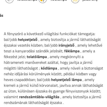
ás
A fényszóró a következő világítási funkciókat támogatja:
bal/jobb
helyzetjelző
, amely biztosítja a jármű láthatóságát
éjszakai vezetés közben; bal/jobb
irányjelző
, amely lehetővé
teszi a kanyarodási szándék jelzését;
féklámpa
, amely a
fékezést jelzi;
tolatólámpa
, amely megkönnyíti a
hátrameneti manővereket azáltal, hogy javítja a jármű
mögötti láthatóságot
;
ködlámpa
, amely növeli a biztonságot
nehéz időjárási körülmények között, például ködben vagy
heves csapadékban; bal/jobb
helyzetjelző lámpa
, amely
kiemeli a jármű külső körvonalait, javítva annak láthatóságát
az úton, különösen éjszaka és gyenge fényviszonyok között;
valamint
rendszámtábla-világítás
, amely biztosítja a jármű
rendszámának láthatóságát éjszaka
.