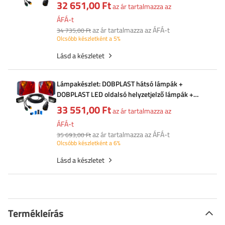
MANTES 5,5 m-es 13 tűs kábelköteg
32 651,00 Ft
az ár tartalmazza az
ÁFÁ-t
az ár tartalmazza az ÁFÁ-t
34 735,00 Ft
Olcsóbb készletként a 5%
Lásd a készletet
Lámpakészlet: DOBPLAST hátsó lámpák +
DOBPLAST LED oldalsó helyzetjelző lámpák +
MANTES 5,5 m-es 13 tűs kábelköteg +
33 551,00 Ft
az ár tartalmazza az
gyorscsatlakozók
ÁFÁ-t
az ár tartalmazza az ÁFÁ-t
35 693,00 Ft
Olcsóbb készletként a 6%
Lásd a készletet
Termékleírás