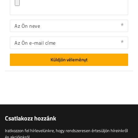
Az Ön neve
Az Ön e-mail címe
Küldjön véleményt
Csatlakozz hozzánk
Iratkozzon fel hírlevelünkre, hogy rendszeresen értesüljön híreinkről
és akcióinkról.