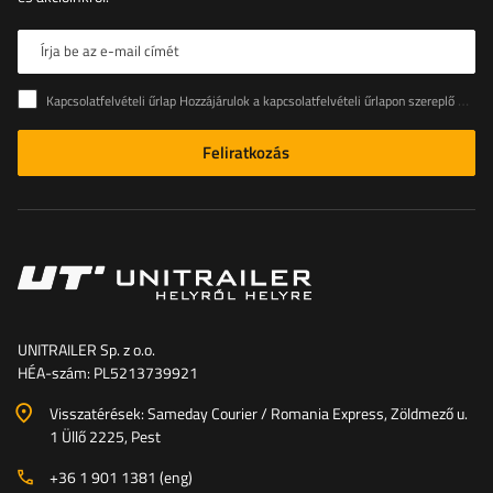
Írja be az e-mail címét
Kapcsolatfelvételi űrlap Hozzájárulok a kapcsolatfelvételi űrlapon szereplő személyes adataimnak az Európai Parlament és a Tanács (EU) rendeletével összhangban történő kezeléséhez
Feliratkozás
UNITRAILER Sp. z o.o.
HÉA-szám: PL5213739921
Visszatérések: Sameday Courier / Romania Express, Zöldmező u.
1 Üllő 2225, Pest
+36 1 901 1381 (eng)