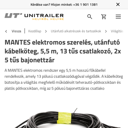
Kérdése van? Hívjon minket:
+36 1 901 1381
Vissza
Kezdőlap
Utánfutó alkatrészek és tartozékok
Világítás é
MANTES elektromos szerelés, utánfutó
kábelköteg, 5,5 m, 13 tűs csatlakozó, 2x
5 tűs bajonettzár
A MANTES elektromos rendszer egy 5,5 m hosszú főkábellel
rendelkezik, amely 13 pólusú csatlakozódugóval végződik. A kábelköteg
biztosítja a világítás megfelelő működését teherautó-pótkocsikban és
platós pótkocsikban, míg az 5 pólusú bajonettzáras csatlako