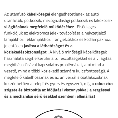
Az utánfutó
kábelkötegei
elengedhetetlenek az autó
utánfutók, pótkocsik, mezőgazdasági pótkocsik és lakókocsik
világításának megfelelő működéséhez
. Elsődleges
funkciójuk az elektromos jelek továbbítása a helyzetjelző
lámpákhoz, féklámpákhoz, irányjelzőkhöz és ködlámpákhoz,
jelentősen
javítva a láthatóságot és a
közlekedésbiztonságot
. A kiváló minőségű kábelkötegek
használata segít elkerülni a túlfeszültségekkel és a világítás
meghibásodásával kapcsolatos problémákat, ami mind a
vezető, mind a többi közlekedő számára kulcsfontosságú. A
megfelelő kábelhossznak és az univerzális csatlakozóknak
köszönhetően a telepítés gyors és egyszerű, míg
a robusztus
szigetelés biztosítja az időjárási viszonyokkal, a rezgéssel
és a mechanikai sérülésekkel szembeni ellenállást
.