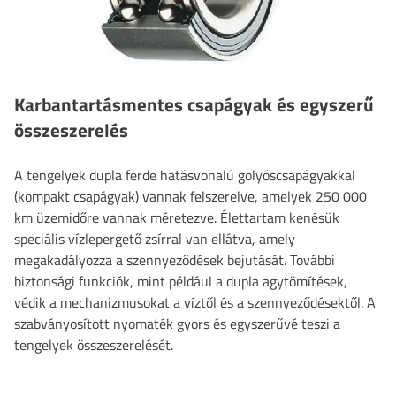
Karbantartásmentes csapágyak és egyszerű
összeszerelés
A tengelyek dupla ferde hatásvonalú golyóscsapágyakkal
(kompakt csapágyak) vannak felszerelve, amelyek 250 000
km üzemidőre vannak méretezve. Élettartam kenésük
speciális vízlepergető zsírral van ellátva, amely
megakadályozza a szennyeződések bejutását. További
biztonsági funkciók, mint például a dupla agytömítések,
védik a mechanizmusokat a víztől és a szennyeződésektől. A
szabványosított nyomaték gyors és egyszerűvé teszi a
tengelyek összeszerelését.