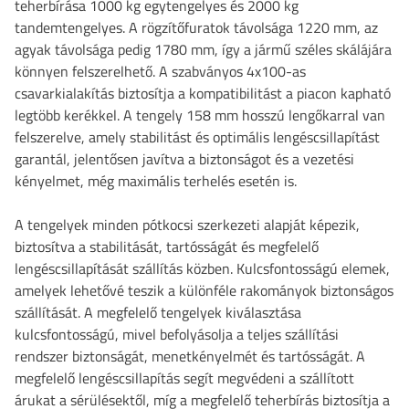
teherbírása 1000 kg egytengelyes és 2000 kg
tandemtengelyes. A rögzítőfuratok távolsága 1220 mm, az
agyak távolsága pedig 1780 mm, így a jármű széles skálájára
könnyen felszerelhető. A szabványos 4x100-as
csavarkialakítás biztosítja a kompatibilitást a piacon kapható
legtöbb kerékkel. A tengely 158 mm hosszú lengőkarral van
felszerelve, amely stabilitást és optimális lengéscsillapítást
garantál, jelentősen javítva a biztonságot és a vezetési
kényelmet, még maximális terhelés esetén is.
A tengelyek minden pótkocsi szerkezeti alapját képezik,
biztosítva a stabilitását, tartósságát és megfelelő
lengéscsillapítását szállítás közben. Kulcsfontosságú elemek,
amelyek lehetővé teszik a különféle rakományok biztonságos
szállítását. A megfelelő tengelyek kiválasztása
kulcsfontosságú, mivel befolyásolja a teljes szállítási
rendszer biztonságát, menetkényelmét és tartósságát. A
megfelelő lengéscsillapítás segít megvédeni a szállított
árukat a sérülésektől, míg a megfelelő teherbírás biztosítja a