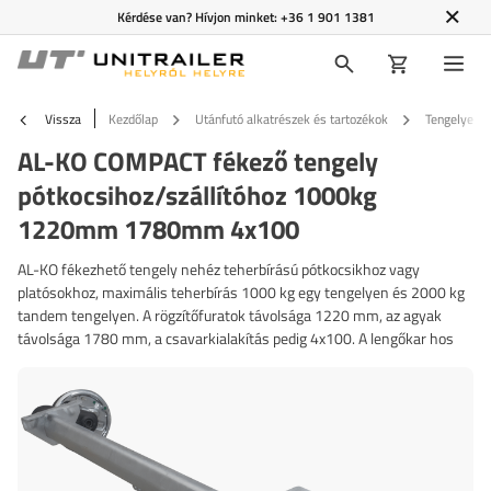
Kérdése van? Hívjon minket:
+36 1 901 1381
Vissza
Kezdőlap
Utánfutó alkatrészek és tartozékok
Tengelyek é
AL-KO COMPACT fékező tengely
pótkocsihoz/szállítóhoz 1000kg
1220mm 1780mm 4x100
AL-KO fékezhető tengely nehéz teherbírású pótkocsikhoz vagy
platósokhoz, maximális teherbírás 1000 kg egy tengelyen és 2000 kg
tandem tengelyen. A rögzítőfuratok távolsága 1220 mm, az agyak
távolsága 1780 mm, a csavarkialakítás pedig 4x100. A lengőkar hos