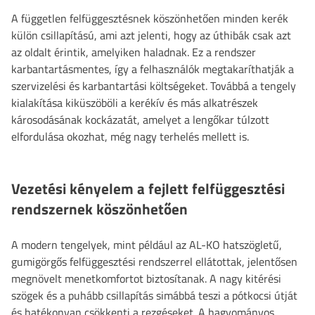
A független felfüggesztésnek köszönhetően minden kerék
külön csillapítású, ami azt jelenti, hogy az úthibák csak azt
az oldalt érintik, amelyiken haladnak. Ez a rendszer
karbantartásmentes, így a felhasználók megtakaríthatják a
szervizelési és karbantartási költségeket. Továbbá a tengely
kialakítása kiküszöböli a kerékív és más alkatrészek
károsodásának kockázatát, amelyet a lengőkar túlzott
elfordulása okozhat, még nagy terhelés mellett is.
Vezetési kényelem a fejlett felfüggesztési
rendszernek köszönhetően
A modern tengelyek, mint például az AL-KO hatszögletű,
gumigörgős felfüggesztési rendszerrel ellátottak, jelentősen
megnövelt menetkomfortot biztosítanak. A nagy kitérési
szögek és a puhább csillapítás simábbá teszi a pótkocsi útját
és hatékonyan csökkenti a rezgéseket. A hagyományos