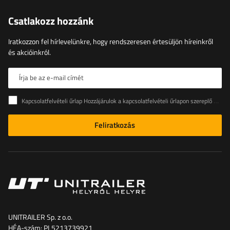
Csatlakozz hozzánk
Iratkozzon fel hírlevelünkre, hogy rendszeresen értesüljön híreinkről
és akcióinkról.
Írja be az e-mail címét
Kapcsolatfelvételi űrlap Hozzájárulok a kapcsolatfelvételi űrlapon szereplő személyes adataimnak az Európai Parlament és a Tanács (EU) rendeletével összhangban történő kezeléséhez
Feliratkozás
UNITRAILER Sp. z o.o.
HÉA-szám: PL5213739921