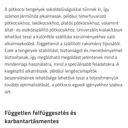
A pótkocsi tengelyek sokoldalúságukkal tűnnek ki, így
számos járműhöz alkalmasak, például teherfuvarozó
pótkocsikhoz, lakókocsikhoz, platós pótkocsikhoz, valamint
állat- és eszközszállító pótkocsikhoz. Univerzális kialakításuk
lehetővé teszi a különféle szállítási körülményekhez való
alkalmazkodást, függetlenül a szállított rakomány típusától.
Ezek a tengelyek stabilitást, biztonságot és menetkényelmet
biztosítanak, így megbízható megoldást jelentenek mind a
mindennapi használatra, mind a speciálisabb feladatokra. A
kiegészítő alkatrészek, például lengéscsillapítók
beszerelésének lehetősége lehetővé teszi a teljesítményük
további optimalizálását, a pótkocsi egyedi igényekhez szabva
azt.
Független felfüggesztés és
karbantartásmentes