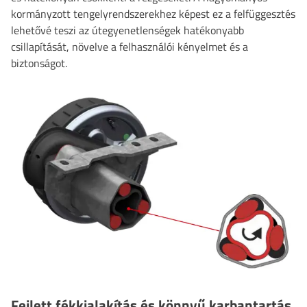
kormányzott tengelyrendszerekhez képest ez a felfüggesztés
lehetővé teszi az útegyenetlenségek hatékonyabb
csillapítását, növelve a felhasználói kényelmet és a
biztonságot.
Fejlett fékkialakítás és könnyű karbantartás