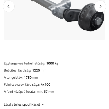
Előző fotó
Követk
Egytengelyes terhelhetőség
1000 kg
Beépítési távolság
1220 mm
A tengelytáv
1780 mm
Felni csavarok távolsága
4x100
A felni középső furata
min. 57 mm
Lásd a teljes specifikációt