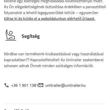
kellene egy esetleges meghibásodás következményei miatt.
Az Ön elégedettségének biztosítása érdekében a panasztételi
folyamatot a lehető legegyszerűbbé tettük – egyszerűen
töltse ki és küldje el a weboldalunkon elérhető űrlapot.
Segítség
Kérdése van termékeink kiválasztásával vagy használatával
kapcsolatban?? Kapcsolatfelvétel! Az Unitrailer szakemberei
szívesen adnak Önnek minden szükséges információt.
+36 1 901 1381
unitrailer@unitrailer.hu