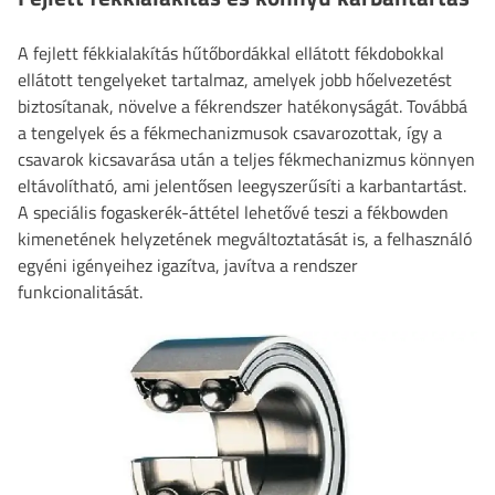
A fejlett fékkialakítás hűtőbordákkal ellátott fékdobokkal
ellátott tengelyeket tartalmaz, amelyek jobb hőelvezetést
biztosítanak, növelve a fékrendszer hatékonyságát. Továbbá
a tengelyek és a fékmechanizmusok csavarozottak, így a
csavarok kicsavarása után a teljes fékmechanizmus könnyen
eltávolítható, ami jelentősen leegyszerűsíti a karbantartást.
A speciális fogaskerék-áttétel lehetővé teszi a fékbowden
kimenetének helyzetének megváltoztatását is, a felhasználó
egyéni igényeihez igazítva, javítva a rendszer
funkcionalitását.