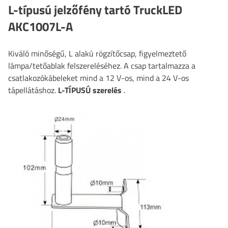
L-típusú jelzőfény tartó TruckLED
AKC1007L-A
Kiváló minőségű, L alakú rögzítőcsap, figyelmeztető
lámpa/tetőablak felszereléséhez. A csap tartalmazza a
csatlakozókábeleket mind a 12 V-os, mind a 24 V-os
tápellátáshoz.
L-TÍPUSÚ szerelés
.