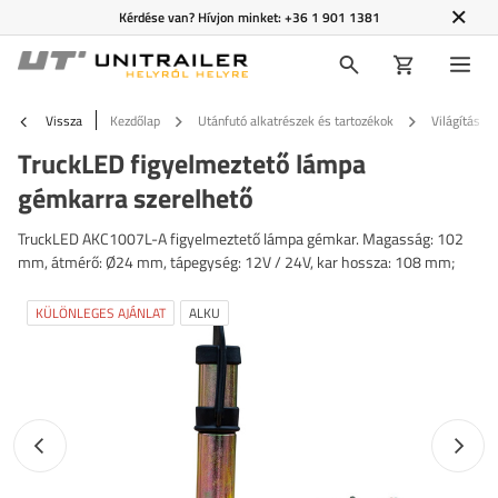
Kérdése van? Hívjon minket:
+36 1 901 1381
Vissza
Kezdőlap
Utánfutó alkatrészek és tartozékok
Világítás é
TruckLED figyelmeztető lámpa
gémkarra szerelhető
TruckLED AKC1007L-A figyelmeztető lámpa gémkar. Magasság: 102
mm, átmérő: Ø24 mm, tápegység: 12V / 24V, kar hossza: 108 mm;
KÜLÖNLEGES AJÁNLAT
ALKU
Előző fotó
Követk