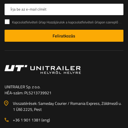
Írja be az e-mail címét
Kapcsolatfelvételi űrlap Hozzájárulok a kapcsolatfelvételi űrlapon szereplő személyes adataimnak az Európai Parlament és a Tanács (EU) rendeletével összhangban történő kezeléséhez
Feliratkozás
UNITRAILER Sp. z o.o.
HÉA-szám: PL5213739921
Visszatérések: Sameday Courier / Romania Express, Zöldmező u.
1 Üllő 2225, Pest
+36 1 901 1381 (eng)