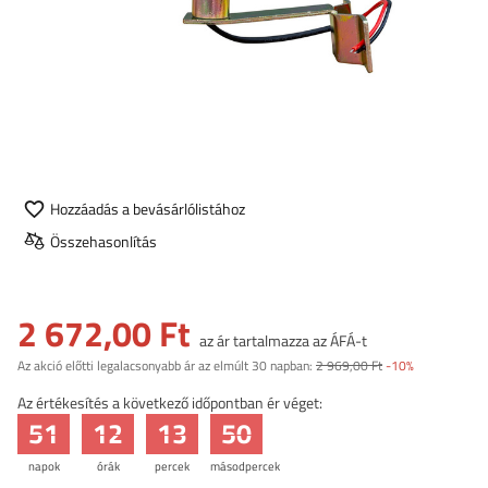
Hozzáadás a bevásárlólistához
Összehasonlítás
2 672,00 Ft
az ár tartalmazza az ÁFÁ-t
Az akció előtti legalacsonyabb ár az elmúlt 30 napban:
2 969,00 Ft
-10%
Az értékesítés a következő időpontban ér véget:
51
12
13
50
napok
órák
percek
másodpercek