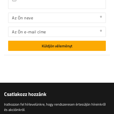
Az Ön neve
Az Ön e-mail címe
Küldjön véleményt
Csatlakozz hozzánk
Iratkozzon fel hírlevelünkre, hogy rendszeresen értesüljön híreinkről
és akcióinkról.