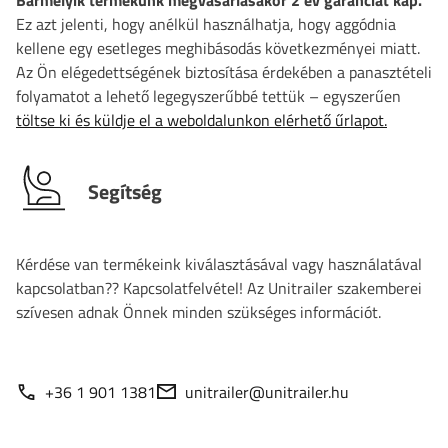
Ez azt jelenti, hogy anélkül használhatja, hogy aggódnia
kellene egy esetleges meghibásodás következményei miatt.
Az Ön elégedettségének biztosítása érdekében a panasztételi
folyamatot a lehető legegyszerűbbé tettük – egyszerűen
töltse ki és küldje el a weboldalunkon elérhető űrlapot.
Segítség
Kérdése van termékeink kiválasztásával vagy használatával
kapcsolatban?? Kapcsolatfelvétel! Az Unitrailer szakemberei
szívesen adnak Önnek minden szükséges információt.
+36 1 901 1381
unitrailer@unitrailer.hu