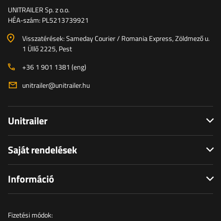
UNITRAILER Sp. z o.o.
HÉA-szám: PL5213739921
Visszatérések: Sameday Courier / Romania Express, Zöldmező u.
1 Üllő 2225, Pest
+36 1 901 1381 (eng)
unitrailer@unitrailer.hu
Unitrailer
Saját rendelések
Információ
Fizetési módok: