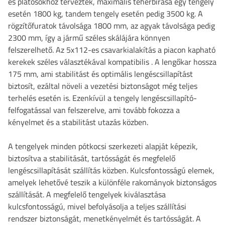
és platósokhoz tervezték, maximális teherbírása egy tengely
esetén 1800 kg, tandem tengely esetén pedig 3500 kg. A
rögzítőfuratok távolsága 1800 mm, az agyak távolsága pedig
2300 mm, így a jármű széles skálájára könnyen
felszerelhető.
Az 5x112-es csavarkialakítás a piacon kapható
kerekek széles választékával kompatibilis
. A lengőkar hossza
175 mm, ami stabilitást és optimális lengéscsillapítást
biztosít, ezáltal növeli a vezetési biztonságot még teljes
terhelés esetén is. Ezenkívül a tengely lengéscsillapító-
felfogatással van felszerelve, ami tovább fokozza a
kényelmet és a stabilitást utazás közben.
A tengelyek minden pótkocsi szerkezeti alapját képezik,
biztosítva a stabilitását, tartósságát és megfelelő
lengéscsillapítását szállítás közben. Kulcsfontosságú elemek,
amelyek lehetővé teszik a különféle rakományok biztonságos
szállítását. A megfelelő tengelyek kiválasztása
kulcsfontosságú, mivel befolyásolja a teljes szállítási
rendszer biztonságát, menetkényelmét és tartósságát. A