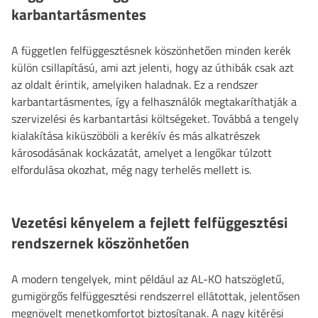
karbantartásmentes
A független felfüggesztésnek köszönhetően minden kerék
külön csillapítású, ami azt jelenti, hogy az úthibák csak azt
az oldalt érintik, amelyiken haladnak. Ez a rendszer
karbantartásmentes, így a felhasználók megtakaríthatják a
szervizelési és karbantartási költségeket. Továbbá a tengely
kialakítása kiküszöböli a kerékív és más alkatrészek
károsodásának kockázatát, amelyet a lengőkar túlzott
elfordulása okozhat, még nagy terhelés mellett is.
Vezetési kényelem a fejlett felfüggesztési
rendszernek köszönhetően
A modern tengelyek, mint például az AL-KO hatszögletű,
gumigörgős felfüggesztési rendszerrel ellátottak, jelentősen
megnövelt menetkomfortot biztosítanak. A nagy kitérési