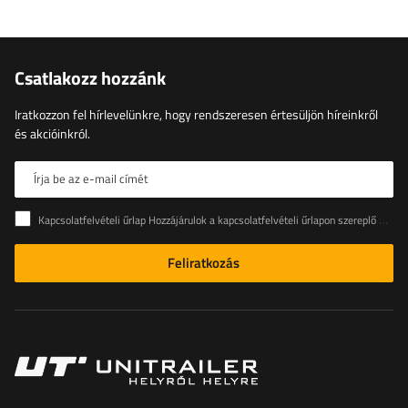
Csatlakozz hozzánk
Iratkozzon fel hírlevelünkre, hogy rendszeresen értesüljön híreinkről
és akcióinkról.
Írja be az e-mail címét
Kapcsolatfelvételi űrlap Hozzájárulok a kapcsolatfelvételi űrlapon szereplő személyes adataimnak az Európai Parlament és a Tanács (EU) rendeletével összhangban történő kezeléséhez
Feliratkozás