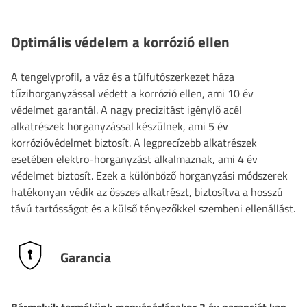
Optimális védelem a korrózió ellen
A tengelyprofil, a váz és a túlfutószerkezet háza
tűzihorganyzással védett a korrózió ellen, ami 10 év
védelmet garantál. A nagy precizitást igénylő acél
alkatrészek horganyzással készülnek, ami 5 év
korrózióvédelmet biztosít. A legprecízebb alkatrészek
esetében elektro-horganyzást alkalmaznak, ami 4 év
védelmet biztosít. Ezek a különböző horganyzási módszerek
hatékonyan védik az összes alkatrészt, biztosítva a hosszú
távú tartósságot és a külső tényezőkkel szembeni ellenállást.
Garancia
Bármelyik termékünk megvásárlásakor 2 év garanciát kap.