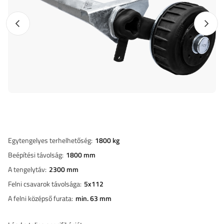
Előző fotó
Követk
Egytengelyes terhelhetőség
1800 kg
Beépítési távolság
1800 mm
A tengelytáv
2300 mm
Felni csavarok távolsága
5x112
A felni középső furata
min. 63 mm