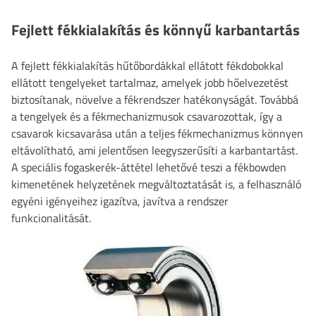
Fejlett fékkialakítás és könnyű karbantartás
A fejlett fékkialakítás hűtőbordákkal ellátott fékdobokkal
ellátott tengelyeket tartalmaz, amelyek jobb hőelvezetést
biztosítanak, növelve a fékrendszer hatékonyságát. Továbbá
a tengelyek és a fékmechanizmusok csavarozottak, így a
csavarok kicsavarása után a teljes fékmechanizmus könnyen
eltávolítható, ami jelentősen leegyszerűsíti a karbantartást.
A speciális fogaskerék-áttétel lehetővé teszi a fékbowden
kimenetének helyzetének megváltoztatását is, a felhasználó
egyéni igényeihez igazítva, javítva a rendszer
funkcionalitását.