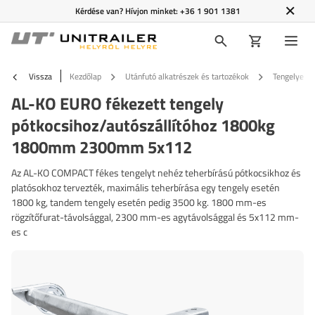
Kérdése van? Hívjon minket:
+36 1 901 1381
Vissza
Kezdőlap
Utánfutó alkatrészek és tartozékok
Tengelyek é
AL-KO EURO fékezett tengely
pótkocsihoz/autószállítóhoz 1800kg
1800mm 2300mm 5x112
Az AL-KO COMPACT fékes tengelyt nehéz teherbírású pótkocsikhoz és
platósokhoz tervezték, maximális teherbírása egy tengely esetén
1800 kg, tandem tengely esetén pedig 3500 kg. 1800 mm-es
rögzítőfurat-távolsággal, 2300 mm-es agytávolsággal és 5x112 mm-
es c