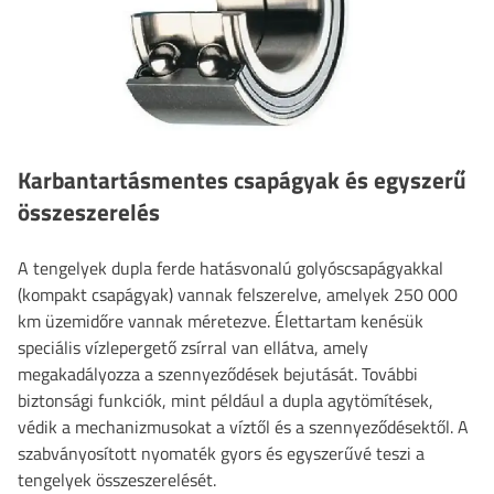
Karbantartásmentes csapágyak és egyszerű
összeszerelés
A tengelyek dupla ferde hatásvonalú golyóscsapágyakkal
(kompakt csapágyak) vannak felszerelve, amelyek 250 000
km üzemidőre vannak méretezve. Élettartam kenésük
speciális vízlepergető zsírral van ellátva, amely
megakadályozza a szennyeződések bejutását. További
biztonsági funkciók, mint például a dupla agytömítések,
védik a mechanizmusokat a víztől és a szennyeződésektől. A
szabványosított nyomaték gyors és egyszerűvé teszi a
tengelyek összeszerelését.