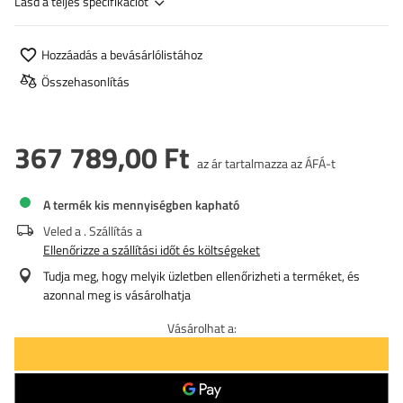
Lásd a teljes specifikációt
Hozzáadás a bevásárlólistához
Összehasonlítás
367 789,00 Ft
az ár tartalmazza az ÁFÁ-t
A termék kis mennyiségben kapható
Veled a
. Szállítás a
Ellenőrizze a szállítási időt és költségeket
Tudja meg, hogy melyik üzletben ellenőrizheti a terméket, és
azonnal meg is vásárolhatja
Vásárolhat a: