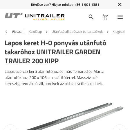
Kérdése van? Hívjon minket:
+36 1 901 1381
Vissza
Kezdőlap
Utánfutó alkatrészek és tartozékok
Kiegészítő f
Lapos keret H-0 ponyvás utánfutó
takaróhoz UNITRAILER GARDEN
TRAILER 200 KIPP
Lapos acélváz kerti utánfutóhoz és más Temared és Martz
utánfutókhoz, 200 x 106 cm szállítótérrel. Masszív acél
keresztgerendákból áll, amelyek az oldalakra illeszkednek.