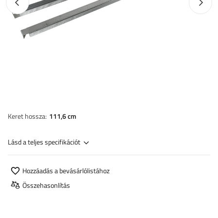
Előző fotó
Követk
Keret hossza
111,6 cm
Lásd a teljes specifikációt
Hozzáadás a bevásárlólistához
Összehasonlítás