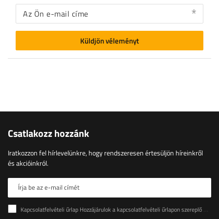
Az Ön e-mail címe
Küldjön véleményt
Csatlakozz hozzánk
Iratkozzon fel hírlevelünkre, hogy rendszeresen értesüljön híreinkről
és akcióinkról.
Írja be az e-mail címét
Kapcsolatfelvételi űrlap Hozzájárulok a kapcsolatfelvételi űrlapon szereplő személyes adataimnak az Európai Parlament és a Tanács (EU) rendeletével összhangban történő kezeléséhez