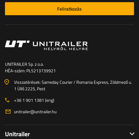
Feliratkozás
UNITRAILER Sp. z o.o.
HÉA-szám: PL5213739921
Visszatérések: Sameday Courier / Romania Express, Zöldmező u.
1 Üllő 2225, Pest
+36 1 901 1381 (eng)
unitrailer@unitrailer.hu
Unitrailer