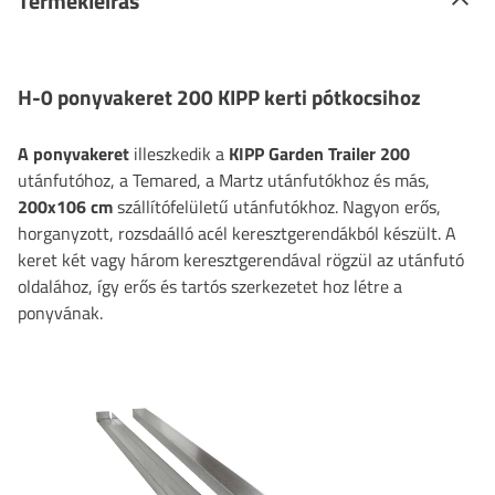
Termékleírás
H-0 ponyvakeret 200 KIPP kerti pótkocsihoz
A ponyvakeret
illeszkedik a
KIPP Garden Trailer 200
utánfutóhoz, a Temared, a Martz utánfutókhoz és más,
200x106 cm
szállítófelületű utánfutókhoz. Nagyon erős,
horganyzott, rozsdaálló acél keresztgerendákból készült. A
keret két vagy három keresztgerendával rögzül az utánfutó
oldalához, így erős és tartós szerkezetet hoz létre a
ponyvának.