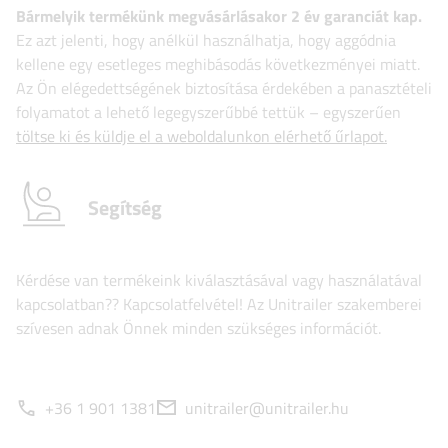
Bármelyik termékünk megvásárlásakor 2 év garanciát kap.
Ez azt jelenti, hogy anélkül használhatja, hogy aggódnia
kellene egy esetleges meghibásodás következményei miatt.
Az Ön elégedettségének biztosítása érdekében a panasztételi
folyamatot a lehető legegyszerűbbé tettük – egyszerűen
töltse ki és küldje el a weboldalunkon elérhető űrlapot.
Segítség
Kérdése van termékeink kiválasztásával vagy használatával
kapcsolatban?? Kapcsolatfelvétel! Az Unitrailer szakemberei
szívesen adnak Önnek minden szükséges információt.
+36 1 901 1381
unitrailer@unitrailer.hu