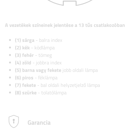
A vezetékek színeinek jelentése a 13 tűs csatlakozóban
(1) sárga
- balra index
(2) kék
- ködlámpa
(3) fehér
- tömeg
(4) zöld
- jobbra index
(5) barna vagy fekete
jobb oldali lámpa
(6) piros
- féklámpa
(7) fekete
- bal oldali helyzetjelző lámpa
(8) szürke
- tolatólámpa
Garancia