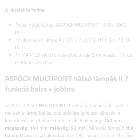
A készlet tartalma:
1x bal hátsó lámpa ASPÖCK MULTIPOINT II (24-7000-
007)
1x jobb hátsó lámpa ASPÖCK MULTIPOINT II (24-7210-
007)
1x MANTES elektromos kábelköteg, 5 m hosszú, 13 tűs
csatlakozódugóval
ASPÖCK
MULTIPONT
hátsó lámpák
II 7
funkció balra + jobbra
Az ASPÖCK
két
MULTIPOINT II
hátsó lámpából álló szettje
,
melyek a jármű bal és jobb oldalára is felszerelhetők, a
következő méretekkel rendelkezik:
Szélesség:
240 mm,
magasság: 140 mm, mélység: 52 mm
. Mindkét lámpa
5 tűs
bajonettzáras csatlakozóval
van felszerelve, amely lehetővé