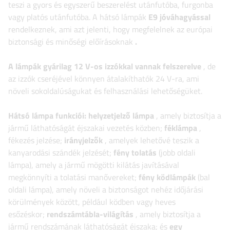
teszi a gyors és egyszerű beszerelést utánfutóba, furgonba
vagy platós utánfutóba.
A hátsó lámpák
E9 jóváhagyással
rendelkeznek, ami azt jelenti,
hogy megfelelnek az európai
biztonsági és minőségi előírásoknak
.
A lámpák gyárilag 12 V-os izzókkal vannak felszerelve
, de
az izzók cseréjével könnyen átalakíthatók 24 V-ra, ami
növeli sokoldalúságukat és felhasználási lehetőségüket.
Hátsó lámpa funkciói:
helyzetjelző lámpa
, amely biztosítja a
jármű láthatóságát éjszakai vezetés közben;
féklámpa
,
fékezés jelzése;
irányjelzők
, amelyek lehetővé teszik a
kanyarodási szándék jelzését;
fény
tolatás
(jobb oldali
lámpa), amely a jármű mögötti kilátás javításával
megkönnyíti a tolatási manővereket;
fény
ködlámpák
(bal
oldali lámpa), amely növeli a biztonságot nehéz időjárási
körülmények között, például ködben vagy heves
esőzéskor;
rendszámtábla-világítás
, amely biztosítja a
jármű rendszámának láthatóságát éjszaka; és
egy