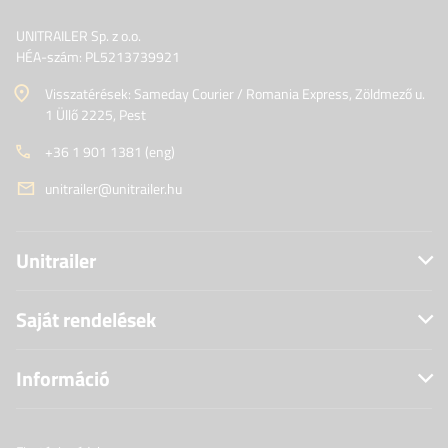
UNITRAILER Sp. z o.o.
HÉA-szám: PL5213739921
Visszatérések: Sameday Courier / Romania Express, Zöldmező u.
1 Üllő 2225, Pest
+36 1 901 1381 (eng)
unitrailer@unitrailer.hu
Unitrailer
Saját rendelések
Információ