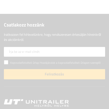
Csatlakozz hozzánk
Iratkozzon fel hírlevelünkre, hogy rendszeresen értesüljön híreinkről
és akcióinkról.
Írja be az e-mail címét
Kapcsolatfelvételi űrlap Hozzájárulok a kapcsolatfelvételi űrlapon szereplő személyes adataimnak az Európai Parlament és a Tanács (EU) rendeletével összhangban történő kezeléséhez
Feliratkozás