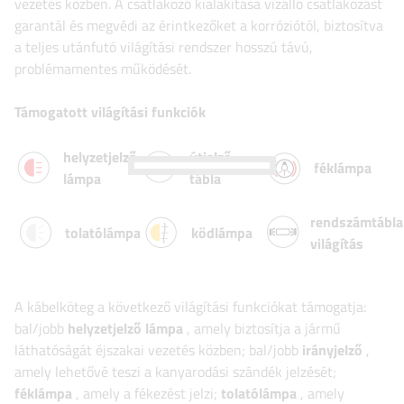
vezetés közben. A csatlakozó kialakítása vízálló csatlakozást
garantál és megvédi az érintkezőket a korróziótól, biztosítva
a teljes utánfutó világítási rendszer hosszú távú,
problémamentes működését.
Támogatott világítási funkciók
helyzetjelző
útjelző
féklámpa
lámpa
tábla
rendszámtábla
tolatólámpa
ködlámpa
világítás
A kábelköteg a következő világítási funkciókat támogatja:
bal/jobb
helyzetjelző lámpa
, amely biztosítja a jármű
láthatóságát éjszakai vezetés közben; bal/jobb
irányjelző
,
amely lehetővé teszi a kanyarodási szándék jelzését;
féklámpa
, amely a fékezést jelzi;
tolatólámpa
, amely