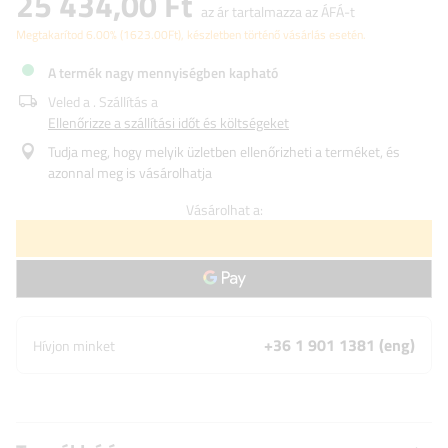
25 434,00 Ft
az ár tartalmazza az ÁFÁ-t
Megtakarítod
6.00%
(
1623.00
Ft
), készletben történő vásárlás esetén.
A termék nagy mennyiségben kapható
Veled a
. Szállítás a
Ellenőrizze a szállítási időt és költségeket
Tudja meg, hogy melyik üzletben ellenőrizheti a terméket, és
azonnal meg is vásárolhatja
Vásárolhat a:
+36 1 901 1381 (eng)
Hívjon minket