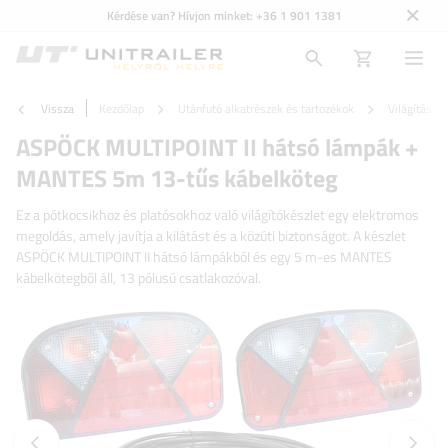
Kérdése van? Hívjon minket:
+36 1 901 1381
Vissza
Kezdőlap
Utánfutó alkatrészek és tartozékok
Világítás é
ASPÖCK MULTIPOINT II hátsó lámpák +
MANTES 5m 13-tűs kábelköteg
Ez a pótkocsikhoz és platósokhoz való világítókészlet egy elektromos
megoldás, amely javítja a kilátást és a közúti biztonságot. A készlet
ASPÖCK MULTIPOINT II hátsó lámpákból és egy 5 m-es MANTES
kábelkötegből áll, 13 pólusú csatlakozóval.
Előző fotó
Követk