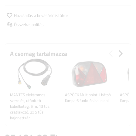
Hozzáadás a bevásárlólistához
Összehasonlítás
A csomag tartalmazza
MANTES elektromos
ASPÖCK Multipoint II hátsó
ASPÖCK Mu
szerelés, utánfutó
lámpa 6 funkciós bal oldali
lámpa 6 f
kábelköteg, 5 m, 13 tűs
csatlakozó, 2x 5 tűs
bajonettzár