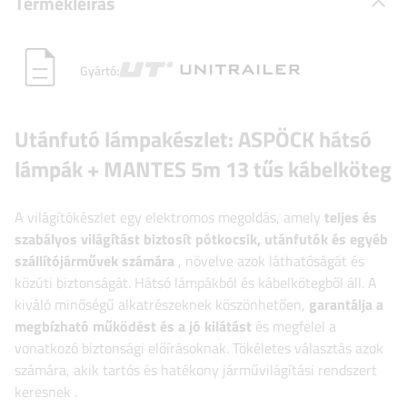
Termékleírás
Gyártó:
Utánfutó lámpakészlet:
ASPÖCK
hátsó
lámpák + MANTES 5m 13 tűs kábelköteg
A világítókészlet egy elektromos megoldás, amely
teljes és
szabályos világítást biztosít pótkocsik, utánfutók és egyéb
szállítójárművek számára
, növelve azok láthatóságát és
közúti biztonságát. Hátsó lámpákból és kábelkötegből áll. A
kiváló minőségű alkatrészeknek köszönhetően,
garantálja a
megbízható működést és a jó kilátást
és megfelel a
vonatkozó biztonsági előírásoknak. Tökéletes választás azok
számára, akik tartós és hatékony járművilágítási rendszert
keresnek
.