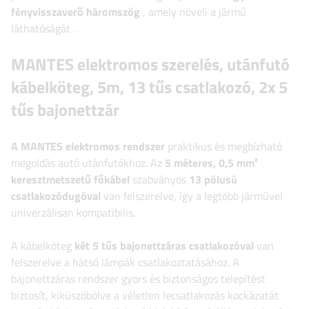
fényvisszaverő háromszög
, amely növeli a jármű
láthatóságát
.
MANTES elektromos szerelés, utánfutó
kábelköteg, 5m, 13 tűs csatlakozó, 2x 5
tűs bajonettzár
A MANTES elektromos rendszer
praktikus és megbízható
megoldás autó utánfutókhoz. Az
5 méteres, 0,5 mm²
keresztmetszetű főkábel
szabványos
13 pólusú
csatlakozódugóval
van felszerelve, így a legtöbb járművel
univerzálisan kompatibilis.
A kábelköteg
két 5 tűs bajonettzáras csatlakozóval
van
felszerelve a hátsó lámpák csatlakoztatásához. A
bajonettzáras rendszer gyors és biztonságos telepítést
biztosít, kiküszöbölve a véletlen lecsatlakozás kockázatát