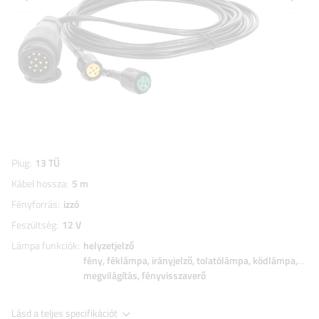
Plug
13 TŰ
Kábel hossza
5 m
Fényforrás
izzó
Feszültség
12 V
Lámpa funkciók
helyzetjelző
fény
féklámpa
irányjelző
tolatólámpa
ködlámpa
ren
megvilágítás
fényvisszaverő
Lásd a teljes specifikációt