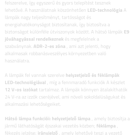
felszerelve, így egyszerű és gyors telepítést tesznek
lehetővé. A használatnak köszönhetően
LED-technológia
A
lámpák nagy teljesítményt, tartósságot és
energiahatékonyságot biztosítanak, így biztosítva a
biztonságot különféle útviszonyok között.
A hátsó lámpák
E9
jóváhagyással rendelkeznek
és megfelelnek a
szabványnak.
ADR-2-es zóna
, ami azt jelenti, hogy
alkalmasak robbanásveszélyes környezetben való
használatra.
A lámpák fel vannak szerelve
helyzetjelző és féklámpák
LED-technológiával
, míg a fennmaradó funkciók
A készlet
12 V-os izzókat
tartalmaz. A lámpák könnyen átalakíthatók
24 V-ra az izzók cseréjével, ami növeli sokoldalúságukat és
alkalmazási lehetőségeiket.
Hátsó lámpa funkciói:
helyzetjelző lámpa
, amely biztosítja a
jármű láthatóságát éjszakai vezetés közben;
féklámpa
,
fékezés jelzése;
irányjelző
, amely lehetővé teszi a vezető