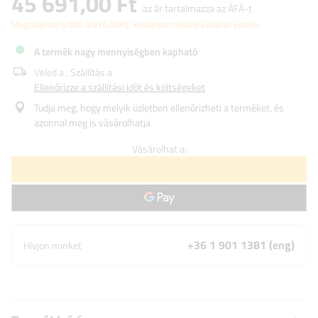
45 691,00 Ft
az ár tartalmazza az ÁFÁ-t
Megtakarítod
6.00%
(
2916.00
Ft
), készletben történő vásárlás esetén.
A termék nagy mennyiségben kapható
Veled a
. Szállítás a
Ellenőrizze a szállítási időt és költségeket
Tudja meg, hogy melyik üzletben ellenőrizheti a terméket, és
azonnal meg is vásárolhatja
Vásárolhat a:
+36 1 901 1381 (eng)
Hívjon minket