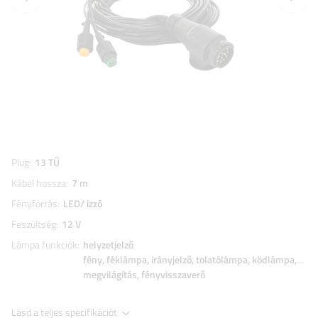
Plug
13 TŰ
Kábel hossza
7 m
Fényforrás
LED/ izzó
Feszültség
12 V
Lámpa funkciók
helyzetjelző
fény
féklámpa
irányjelző
tolatólámpa
ködlámpa
jelz
megvilágítás
fényvisszaverő
Lásd a teljes specifikációt