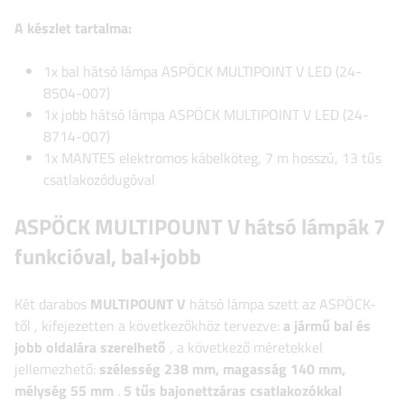
A készlet tartalma:
1x bal hátsó lámpa ASPÖCK MULTIPOINT V LED (24-
8504-007)
1x jobb hátsó lámpa ASPÖCK MULTIPOINT V LED (24-
8714-007)
1x MANTES elektromos kábelköteg, 7 m hosszú, 13 tűs
csatlakozódugóval
ASPÖCK
MULTIPOUNT
V hátsó lámpák 7
funkcióval, bal+jobb
Két darabos
MULTIPOUNT
V
hátsó lámpa szett
az ASPÖCK-
től
, kifejezetten a következőkhöz tervezve:
a jármű bal és
jobb oldalára szerelhető
, a következő méretekkel
jellemezhető:
szélesség
238 mm, magasság 140 mm,
mélység 55 mm
.
5 tűs bajonettzáras csatlakozókkal