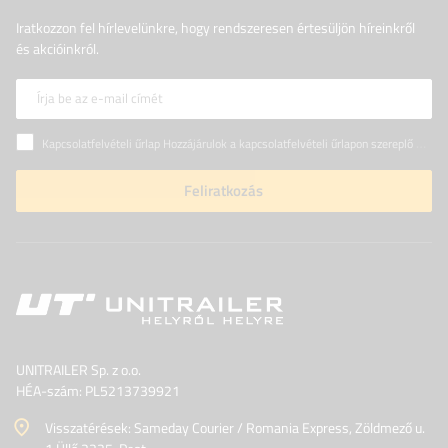
Iratkozzon fel hírlevelünkre, hogy rendszeresen értesüljön híreinkről
és akcióinkról.
Írja be az e-mail címét
Kapcsolatfelvételi űrlap Hozzájárulok a kapcsolatfelvételi űrlapon szereplő személyes adataimnak az Európai Parlament és a Tanács (EU) rendeletével összhangban történő kezeléséhez
Feliratkozás
UNITRAILER Sp. z o.o.
HÉA-szám: PL5213739921
Visszatérések: Sameday Courier / Romania Express, Zöldmező u.