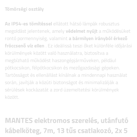
Tömörségi osztály
Az IP54-es tömítéssel
ellátott hátsó lámpák robusztus
megoldást jelentenek, amely
védelmet nyújt
a működésüket
rontó pormennyiség, valamint
a bármilyen irányból érkező
fröccsenő víz ellen
. Ez ideálissá teszi őket különféle időjárási
körülmények között való használatra, biztosítva a
megbízható működést haszongépjárműveken, például
pótkocsikon, félpótkocsikon és mezőgazdasági gépeken.
Tartósságot és ellenállást kínálnak a mindennapi használat
során, javítják a közúti biztonságot és minimalizálják a
sérülések kockázatát a zord üzemeltetési körülmények
között.
MANTES elektromos szerelés, utánfutó
kábelköteg, 7m, 13 tűs csatlakozó, 2x 5