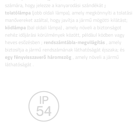
számára, hogy jelezze a kanyarodási szándékát
;
tolatólámpa
(jobb oldali lámpa),
amely megkönnyíti a tolatási
manővereket azáltal, hogy javítja a jármű mögötti kilátást;
ködlámpa
(bal oldali lámpa)
, amely növeli a biztonságot
nehéz időjárási körülmények között, például ködben vagy
heves esőzésben
;
rendszámtábla-megvilágítás
, amely
biztosítja a jármű rendszámának láthatóságát éjszaka;
és
egy fényvisszaverő háromszög
, amely növeli a jármű
láthatóságát
.