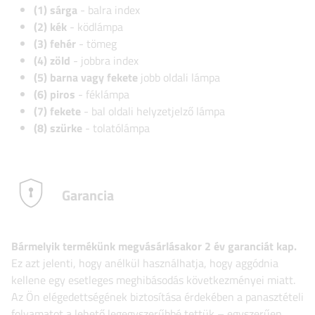
(1) sárga
- balra index
(2) kék
- ködlámpa
(3) fehér
- tömeg
(4) zöld
- jobbra index
(5) barna vagy fekete
jobb oldali lámpa
(6) piros
- féklámpa
(7) fekete
- bal oldali helyzetjelző lámpa
(8) szürke
- tolatólámpa
Garancia
Bármelyik termékünk megvásárlásakor 2 év garanciát kap.
Ez azt jelenti, hogy anélkül használhatja, hogy aggódnia
kellene egy esetleges meghibásodás következményei miatt.
Az Ön elégedettségének biztosítása érdekében a panasztételi
folyamatot a lehető legegyszerűbbé tettük – egyszerűen