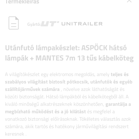
Termékleírás
Gyártó:
Utánfutó lámpakészlet:
ASPÖCK
hátsó
lámpák + MANTES 7m 13 tűs kábelköteg
A világítókészlet egy elektromos megoldás, amely
teljes és
szabályos világítást biztosít pótkocsik, utánfutók és egyéb
szállítójárművek számára
, növelve azok láthatóságát és
közúti biztonságát. Hátsó lámpákból és kábelkötegből áll. A
kiváló minőségű alkatrészeknek köszönhetően,
garantálja a
megbízható működést és a jó kilátást
és megfelel a
vonatkozó biztonsági előírásoknak. Tökéletes választás azok
számára, akik tartós és hatékony járművilágítási rendszert
keresnek
.