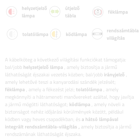
helyzetjelző
útjelző
féklámpa
lámpa
tábla
rendszámtábla
tolatólámpa
ködlámpa
világítás
A kábelköteg a következő világítási funkciókat támogatja:
bal/jobb
helyzetjelző lámpa
, amely biztosítja a jármű
láthatóságát éjszakai vezetés közben; bal/jobb
irányjelző
,
amely lehetővé teszi a kanyarodási szándék jelzését;
féklámpa
, amely a fékezést jelzi;
tolatólámpa
, amely
megkönnyíti a hátrameneti manővereket azáltal, hogy javítja
a jármű mögötti láthatóságot;
ködlámpa
, amely növeli a
biztonságot nehéz időjárási körülmények között, például
ködben vagy heves csapadékban;
és
a hátsó lámpával
integrált rendszámtábla-világítás
,
amely biztosítja a jármű
rendszámának láthatóságát éjszaka.