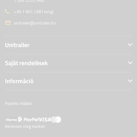
1 Üllő 2225, Pest
+36 1 901 1381 (eng)
unitrailer@unitrailer.hu
Unitrailer
Saját rendelések
Információ
Fizetési módok:
Keressen meg minket: