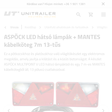
Kérdése van? Hívjon minket:
+36 1 901 1381
Vissza
Kezdőlap
Utánfutó alkatrészek és tartozékok
Világítás é
ASPÖCK LED hátsó lámpák + MANTES
kábelköteg 7m 13-tűs
Ez a pótkocsikhoz és platósokhoz való világítókészlet egy elektromos
megoldás, amely javítja a kilátást és a közúti biztonságot. A készlet
ASPÖCK MULTIPOINT V LED hátsó lámpákból és egy 7 m-es MANTES
kábelkötegből áll, 13 pólusú csatlakozóval.
Előző fotó
Követk