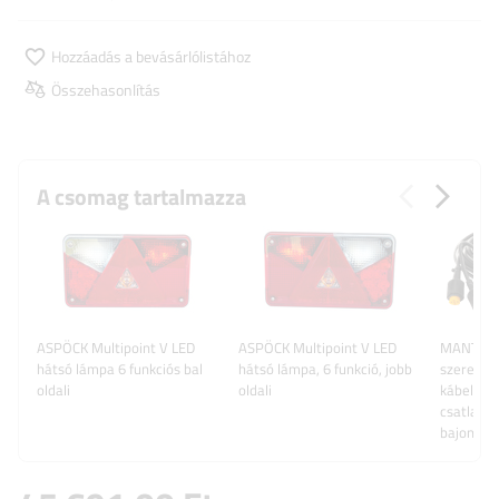
Hozzáadás a bevásárlólistához
Összehasonlítás
A csomag tartalmazza
ASPÖCK Multipoint V LED
ASPÖCK Multipoint V LED
MANTES 
hátsó lámpa 6 funkciós bal
hátsó lámpa, 6 funkció, jobb
szerelés,
oldali
oldali
kábelköte
csatlakoz
bajonett