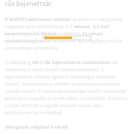
tűs bajonettzár
A MANTES elektromos rendszer
praktikus és megbízható
megoldás autó utánfutókhoz. A
7 méteres, 0,5 mm²
keresztmetszetű főkábel
szabványos
13 pólusú
csatlakozódugóval
van felszerelve, így a legtöbb járművel
univerzálisan kompatibilis.
A kábelköteg
két 5 tűs bajonettzáras csatlakozóval
van
felszerelve a hátsó lámpák csatlakoztatásához. A
bajonettzáras rendszer gyors és biztonságos telepítést
biztosít, kiküszöbölve a véletlen lecsatlakozás kockázatát
vezetés közben. A csatlakozó kialakítása vízálló csatlakozást
garantál és megvédi az érintkezőket a korróziótól, biztosítva
a teljes utánfutó világítási rendszer hosszú távú,
problémamentes működését.
Támogatott világítási funkciók