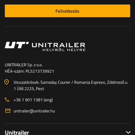
Feliratkozás
UNITRAILER Sp. z o.o.
HÉA-szám: PL5213739921
Visszatérések: Sameday Courier / Romania Express, Zöldmező u.
1 Üllő 2225, Pest
+36 1 901 1381 (eng)
unitrailer@unitrailer.hu
Unitrailer