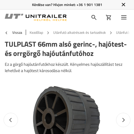
Kérdése van? Hívjon minket:
+36 1 901 1381
Vissza
Kezdőlap
Utánfutó alkatrészek és tartozékok
Utánfutó ta
TULPLAST 66mm alsó gerinc-, hajótest-
és orrgörgő hajóutánfutóhoz
Ez a görgő hajóutánfutókhoz készült. Kényelmes hajószállítást tesz
lehetővé a hajótest károsodása nélkül.
Előző fotó
Követk