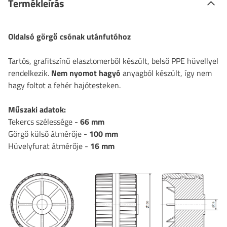
Termékleírás
Oldalsó görgő csónak utánfutóhoz
Tartós, grafitszínű elasztomerből készült, belső PPE hüvellyel
rendelkezik.
Nem nyomot hagyó
anyagból készült, így nem
hagy foltot a fehér hajótesteken.
Műszaki adatok:
Tekercs szélessége -
66 mm
Görgő külső átmérője -
100 mm
Hüvelyfurat átmérője -
16 mm