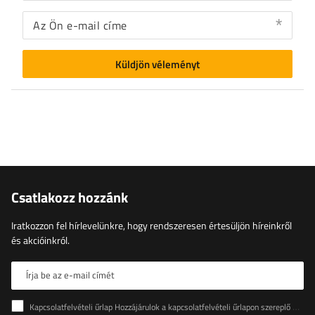
Az Ön e-mail címe
Küldjön véleményt
Csatlakozz hozzánk
Iratkozzon fel hírlevelünkre, hogy rendszeresen értesüljön híreinkről
és akcióinkról.
Írja be az e-mail címét
Kapcsolatfelvételi űrlap Hozzájárulok a kapcsolatfelvételi űrlapon szereplő személyes adataimnak az Európai Parlament és a Tanács (EU) rendeletével összhangban történő kezeléséhez