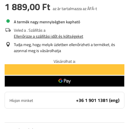
1 889,00 Ft
az ár tartalmazza az ÁFÁ-t
A termék nagy mennyiségben kapható
Veled a
. Szállítás a
Ellenőrizze a szállítási időt és költségeket
Tudja meg, hogy melyik üzletben ellenőrizheti a terméket, és
azonnal meg is vásárolhatja
Vásárolhat a:
+36 1 901 1381 (eng)
Hívjon minket