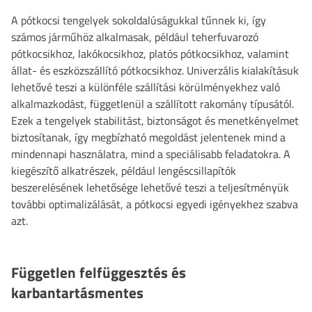
A pótkocsi tengelyek sokoldalúságukkal tűnnek ki, így
számos járműhöz alkalmasak, például teherfuvarozó
pótkocsikhoz, lakókocsikhoz, platós pótkocsikhoz, valamint
állat- és eszközszállító pótkocsikhoz. Univerzális kialakításuk
lehetővé teszi a különféle szállítási körülményekhez való
alkalmazkodást, függetlenül a szállított rakomány típusától.
Ezek a tengelyek stabilitást, biztonságot és menetkényelmet
biztosítanak, így megbízható megoldást jelentenek mind a
mindennapi használatra, mind a speciálisabb feladatokra. A
kiegészítő alkatrészek, például lengéscsillapítók
beszerelésének lehetősége lehetővé teszi a teljesítményük
további optimalizálását, a pótkocsi egyedi igényekhez szabva
azt.
Független felfüggesztés és
karbantartásmentes