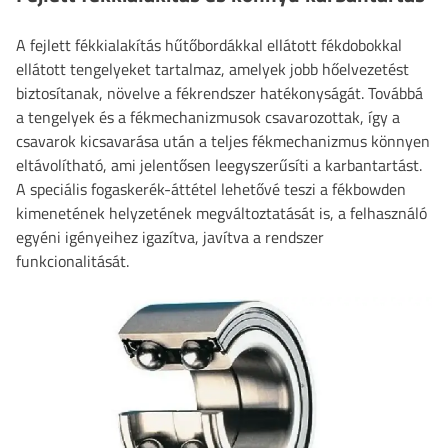
A fejlett fékkialakítás hűtőbordákkal ellátott fékdobokkal
ellátott tengelyeket tartalmaz, amelyek jobb hőelvezetést
biztosítanak, növelve a fékrendszer hatékonyságát. Továbbá
a tengelyek és a fékmechanizmusok csavarozottak, így a
csavarok kicsavarása után a teljes fékmechanizmus könnyen
eltávolítható, ami jelentősen leegyszerűsíti a karbantartást.
A speciális fogaskerék-áttétel lehetővé teszi a fékbowden
kimenetének helyzetének megváltoztatását is, a felhasználó
egyéni igényeihez igazítva, javítva a rendszer
funkcionalitását.