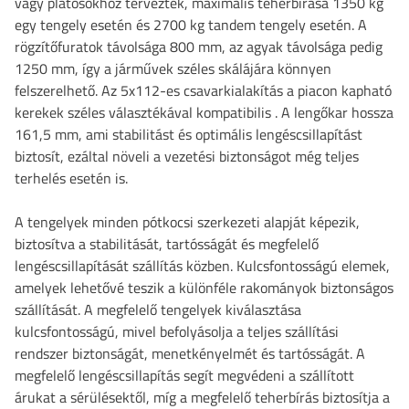
vagy platósokhoz tervezték, maximális teherbírása 1350 kg
egy tengely esetén és 2700 kg tandem tengely esetén. A
rögzítőfuratok távolsága 800 mm, az agyak távolsága pedig
1250 mm, így a járművek széles skálájára könnyen
felszerelhető.
Az 5x112-es csavarkialakítás a piacon kapható
kerekek széles választékával kompatibilis
. A lengőkar hossza
161,5 mm, ami stabilitást és optimális lengéscsillapítást
biztosít, ezáltal növeli a vezetési biztonságot még teljes
terhelés esetén is.
A tengelyek minden pótkocsi szerkezeti alapját képezik,
biztosítva a stabilitását, tartósságát és megfelelő
lengéscsillapítását szállítás közben. Kulcsfontosságú elemek,
amelyek lehetővé teszik a különféle rakományok biztonságos
szállítását. A megfelelő tengelyek kiválasztása
kulcsfontosságú, mivel befolyásolja a teljes szállítási
rendszer biztonságát, menetkényelmét és tartósságát. A
megfelelő lengéscsillapítás segít megvédeni a szállított
árukat a sérülésektől, míg a megfelelő teherbírás biztosítja a