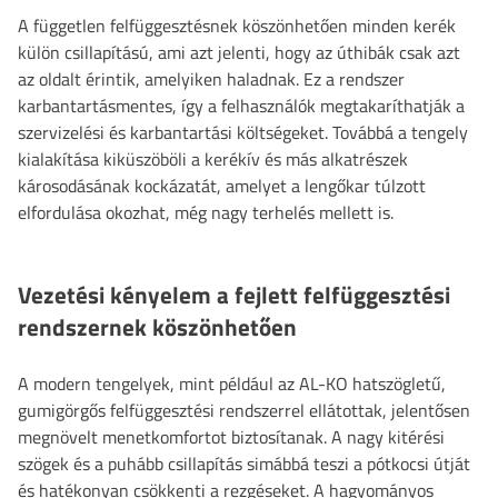
A független felfüggesztésnek köszönhetően minden kerék
külön csillapítású, ami azt jelenti, hogy az úthibák csak azt
az oldalt érintik, amelyiken haladnak. Ez a rendszer
karbantartásmentes, így a felhasználók megtakaríthatják a
szervizelési és karbantartási költségeket. Továbbá a tengely
kialakítása kiküszöböli a kerékív és más alkatrészek
károsodásának kockázatát, amelyet a lengőkar túlzott
elfordulása okozhat, még nagy terhelés mellett is.
Vezetési kényelem a fejlett felfüggesztési
rendszernek köszönhetően
A modern tengelyek, mint például az AL-KO hatszögletű,
gumigörgős felfüggesztési rendszerrel ellátottak, jelentősen
megnövelt menetkomfortot biztosítanak. A nagy kitérési
szögek és a puhább csillapítás simábbá teszi a pótkocsi útját
és hatékonyan csökkenti a rezgéseket. A hagyományos