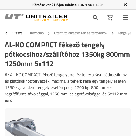
Kérdése van? Hívjon minket:
+36 1 901 1381
Vissza
Kezdőlap
Utánfutó alkatrészek és tartozékok
Tengelyek é
AL-KO COMPACT fékező tengely
pótkocsihoz/szállítóhoz 1350kg 800mm
1250mm 5x112
Az AL-KO COMPACT fékező tengelyt nehéz teherbírású pótkocsikhoz
és platósokhoz tervezték, maximális teherbírása egy tengely esetén
1350 kg, tandem tengely esetén pedig 2700 kg. 800 mm-es
rögzítőfurat-távolsággal, 1250 mm-es agytávolsággal és 5x112 mm-
es c