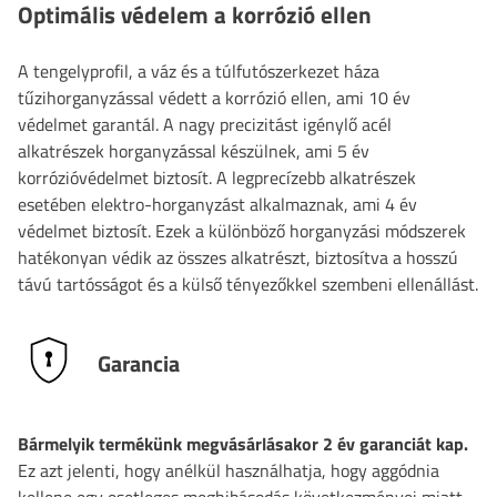
Optimális védelem a korrózió ellen
A tengelyprofil, a váz és a túlfutószerkezet háza
tűzihorganyzással védett a korrózió ellen, ami 10 év
védelmet garantál. A nagy precizitást igénylő acél
alkatrészek horganyzással készülnek, ami 5 év
korrózióvédelmet biztosít. A legprecízebb alkatrészek
esetében elektro-horganyzást alkalmaznak, ami 4 év
védelmet biztosít. Ezek a különböző horganyzási módszerek
hatékonyan védik az összes alkatrészt, biztosítva a hosszú
távú tartósságot és a külső tényezőkkel szembeni ellenállást.
Garancia
Bármelyik termékünk megvásárlásakor 2 év garanciát kap.
Ez azt jelenti, hogy anélkül használhatja, hogy aggódnia
kellene egy esetleges meghibásodás következményei miatt.