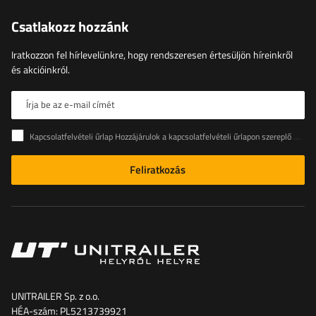
Csatlakozz hozzánk
Iratkozzon fel hírlevelünkre, hogy rendszeresen értesüljön híreinkről
és akcióinkról.
Írja be az e-mail címét
Kapcsolatfelvételi űrlap Hozzájárulok a kapcsolatfelvételi űrlapon szereplő személyes adataimnak az Európai Parlament és a Tanács (EU) rendeletével összhangban történő kezeléséhez
Feliratkozás
UNITRAILER Sp. z o.o.
HÉA-szám: PL5213739921