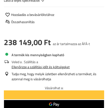
Lásd a teljes specifikációt
Hozzáadás a bevásárlólistához
Összehasonlítás
238 149,00 Ft
az ár tartalmazza az ÁFÁ-t
A termék kis mennyiségben kapható
Veled a
. Szállítás a
Ellenőrizze a szállítási időt és költségeket
Tudja meg, hogy melyik üzletben ellenőrizheti a terméket, és
azonnal meg is vásárolhatja
Vásárolhat a: