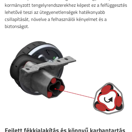
kormányzott tengelyrendszerekhez képest ez a felfüggesztés
lehetővé teszi az útegyenetlenségek hatékonyabb
csillapítását, növelve a felhasználói kényelmet és a
biztonságot.
Fejlett fékkialakítás és könnyű karbantartás