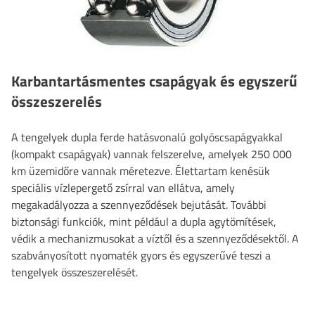
Karbantartásmentes csapágyak és egyszerű
összeszerelés
A tengelyek dupla ferde hatásvonalú golyóscsapágyakkal
(kompakt csapágyak) vannak felszerelve, amelyek 250 000
km üzemidőre vannak méretezve. Élettartam kenésük
speciális vízlepergető zsírral van ellátva, amely
megakadályozza a szennyeződések bejutását. További
biztonsági funkciók, mint például a dupla agytömítések,
védik a mechanizmusokat a víztől és a szennyeződésektől. A
szabványosított nyomaték gyors és egyszerűvé teszi a
tengelyek összeszerelését.