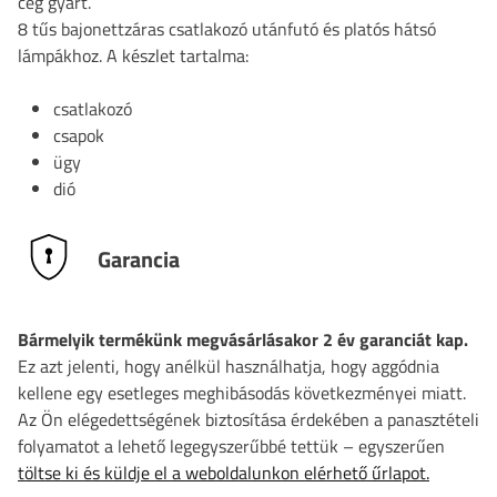
cég gyárt.
8 tűs bajonettzáras csatlakozó utánfutó és platós hátsó
lámpákhoz. A készlet tartalma:
csatlakozó
csapok
ügy
dió
Garancia
Bármelyik termékünk megvásárlásakor 2 év garanciát kap.
Ez azt jelenti, hogy anélkül használhatja, hogy aggódnia
kellene egy esetleges meghibásodás következményei miatt.
Az Ön elégedettségének biztosítása érdekében a panasztételi
folyamatot a lehető legegyszerűbbé tettük – egyszerűen
töltse ki és küldje el a weboldalunkon elérhető űrlapot.