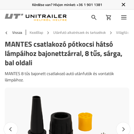
Kérdése van? Hívjon minket:
+36 1 901 1381
Vissza
Kezdőlap
Utánfutó alkatrészek és tartozékok
Világítás é
MANTES csatlakozó pótkocsi hátsó
lámpáihoz bajonettzárral, 8 tűs, sárga,
bal oldali
MANTES 8 tűs bajonett csatlakozó autó utánfutók és vontatók
lámpáihoz.
Előző fotó
Követk