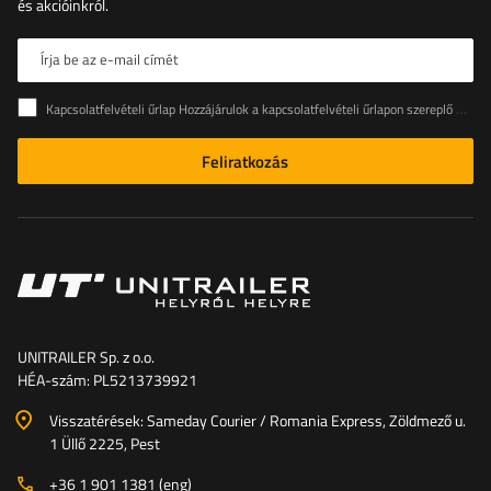
és akcióinkról.
Írja be az e-mail címét
Kapcsolatfelvételi űrlap Hozzájárulok a kapcsolatfelvételi űrlapon szereplő személyes adataimnak az Európai Parlament és a Tanács (EU) rendeletével összhangban történő kezeléséhez
Feliratkozás
UNITRAILER Sp. z o.o.
HÉA-szám: PL5213739921
Visszatérések: Sameday Courier / Romania Express, Zöldmező u.
1 Üllő 2225, Pest
+36 1 901 1381 (eng)