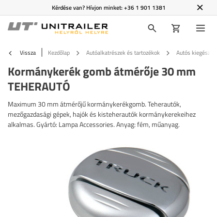
Kérdése van? Hívjon minket:
+36 1 901 1381
Vissza
Kezdőlap
Autóalkatrészek és tartozékok
Autós kiegészítő
Kormánykerék gomb átmérője 30 mm
TEHERAUTÓ
Maximum 30 mm átmérőjű kormánykerékgomb. Teherautók,
mezőgazdasági gépek, hajók és kisteherautók kormánykerekeihez
alkalmas. Gyártó: Lampa Accessories. Anyag: fém, műanyag.