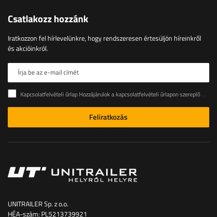
Csatlakozz hozzánk
Iratkozzon fel hírlevelünkre, hogy rendszeresen értesüljön híreinkről
és akcióinkról.
Írja be az e-mail címét
Kapcsolatfelvételi űrlap Hozzájárulok a kapcsolatfelvételi űrlapon szereplő személyes adataimnak az Európai Parlament és a Tanács (EU) rendeletével összhangban történő kezeléséhez
Feliratkozás
UNITRAILER Sp. z o.o.
HÉA-szám: PL5213739921