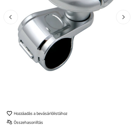
Előző fotó
Követk
Hozzáadás a bevásárlólistához
Összehasonlítás