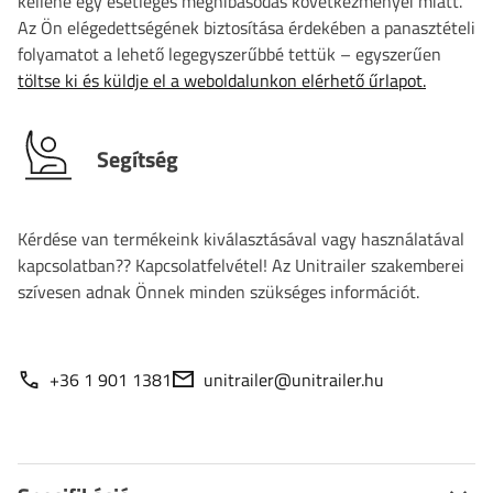
kellene egy esetleges meghibásodás következményei miatt.
Az Ön elégedettségének biztosítása érdekében a panasztételi
folyamatot a lehető legegyszerűbbé tettük – egyszerűen
töltse ki és küldje el a weboldalunkon elérhető űrlapot.
Segítség
Kérdése van termékeink kiválasztásával vagy használatával
kapcsolatban?? Kapcsolatfelvétel! Az Unitrailer szakemberei
szívesen adnak Önnek minden szükséges információt.
+36 1 901 1381
unitrailer@unitrailer.hu