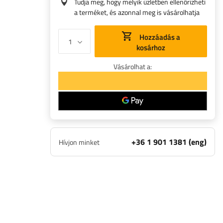
Tudja meg, hogy melyik üzletben ellenőrizheti
a terméket, és azonnal meg is vásárolhatja
Hozzáadás a
kosárhoz
Vásárolhat a:
+36 1 901 1381 (eng)
Hívjon minket