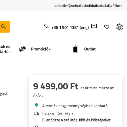
unitrailer@unitrailer.hu
Érintkezés
Saját fiókom
+36 1 901 1381 (eng)
tók és
Promóciók
Outlet
tartók
9 499,00 Ft
az ár tartalmazza az
ogást
ÁFÁ-t
A termék nagy mennyiségben kapható
Veled a
. Szállítás a
Ellenőrizze a szállítási időt és költségeket