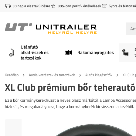
30 nap a visszaküldésre
99%-ban pozitív értékelések
Gyors és biztonsá
Utánfutó
alkatrészek és
Rakományrögzítés
tartozékok
Kezdőlap
Autóalkatrészek és tartozékok
Autós kiegészítők
XL Club 
XL Club prémium bőr teherautó
Ez a bőr kormánykerékhuzat a neves olasz márkától, a Lampa Accessories
biztosít, és megakadályozza, hogy a kormánykerék kicsússzon a kezéből.