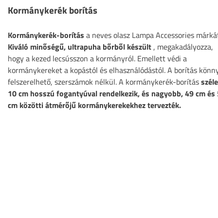
Kormánykerék borítás
Kormánykerék-borítás
a neves olasz Lampa Accessories márkát
Kiváló minőségű, ultrapuha bőrből készült
, megakadályozza,
hogy a kezed lecsússzon a kormányról. Emellett védi a
kormánykereket a kopástól és elhasználódástól. A borítás könn
felszerelhető, szerszámok nélkül. A kormánykerék-borítás
széle
10 cm hosszú fogantyúval rendelkezik, és nagyobb, 49 cm és
cm közötti átmérőjű kormánykerekekhez tervezték.