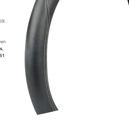
ól.
yen
s,
 51