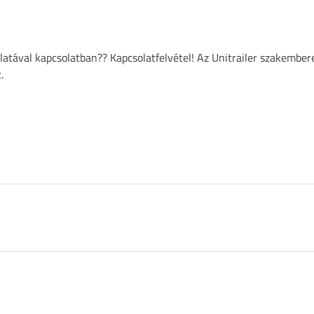
atával kapcsolatban?? Kapcsolatfelvétel! Az Unitrailer szakember
.