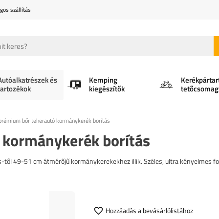
gos szállítás
Autóalkatrészek és
Kemping
Kerékpártar
tartozékok
kiegészítők
tetőcsomag
prémium bőr teherautó kormánykerék borítás
 kormánykerék borítás
-től 49-51 cm átmérőjű kormánykerekekhez illik. Széles, ultra kényelmes f
Hozzáadás a bevásárlólistához