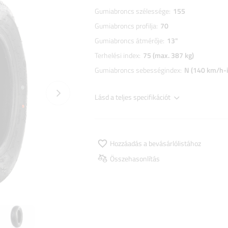
Gumiabroncs szélessége
155
Gumiabroncs profilja
70
Gumiabroncs átmérője
13"
Terhelési index
75 (max. 387 kg)
Gumiabroncs sebességindex
N (140 km/h-i
Következő fotó
Lásd a teljes specifikációt
Hozzáadás a bevásárlólistához
Összehasonlítás