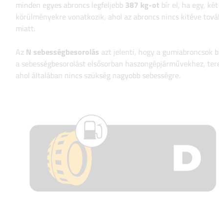
minden egyes abroncs legfeljebb
387 kg-ot
bír el, ha egy, ké
körülményekre vonatkozik, ahol az abroncs nincs kitéve továb
miatt.
Az
N sebességbesorolás
azt jelenti, hogy a gumiabroncsok b
a sebességbesorolást elsősorban haszongépjárművekhez, tere
ahol általában nincs szükség nagyobb sebességre.