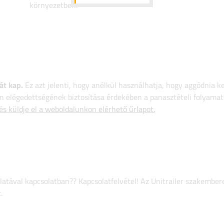
környezetben.
át kap.
Ez azt jelenti, hogy anélkül használhatja, hogy aggódnia k
 elégedettségének biztosítása érdekében a panasztételi folyamat
 és küldje el a weboldalunkon elérhető űrlapot.
atával kapcsolatban?? Kapcsolatfelvétel! Az Unitrailer szakember
.