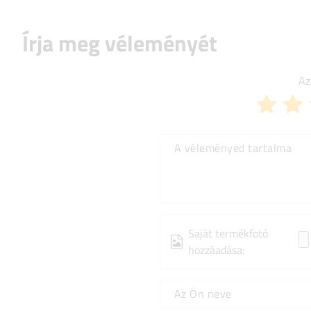
Írja meg véleményét
Az
A véleményed tartalma
Saját termékfotó
hozzáadása:
Az Ön neve