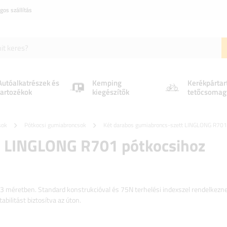
gos szállítás
Autóalkatrészek és
Kemping
Kerékpártar
tartozékok
kiegészítők
tetőcsomag
sok
Pótkocsi gumiabroncsok
Két darabos gumiabroncs-szett LINGLONG R70
t LINGLONG R701 pótkocsihoz
méretben. Standard konstrukcióval és 75N terhelési indexszel rendelkezne
bilitást biztosítva az úton.