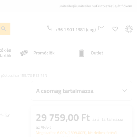
unitrailer@unitrailer.hu
Érintkezés
Saját fiókom
+36 1 901 1381 (eng)
tók és
Promóciók
Outlet
tartók
1 pótkocsihoz 155/70 R13 75N
A csomag tartalmazza
29 759,00 Ft
k, így
az ár tartalmazza
az ÁFÁ-t
Megtakarítod
6.00%
(
1899.00
Ft
), készletben történő