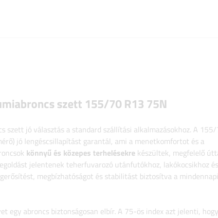
umiabroncs szett 155/70 R13 75N
 szett jó választás a standard szállítási alkalmazásokhoz. A 155
rő) jó lengéscsillapítást garantál, ami a menetkomfortot és a
broncsok
könnyű és közepes terhelésekre
készültek, megfelelő útt
goldást jelentenek teherfuvarozó utánfutókhoz, lakókocsikhoz é
ősítést, megbízhatóságot és stabilitást biztosítva a mindennap
yet egy abroncs biztonságosan elbír. A 75-ös index azt jelenti, hog