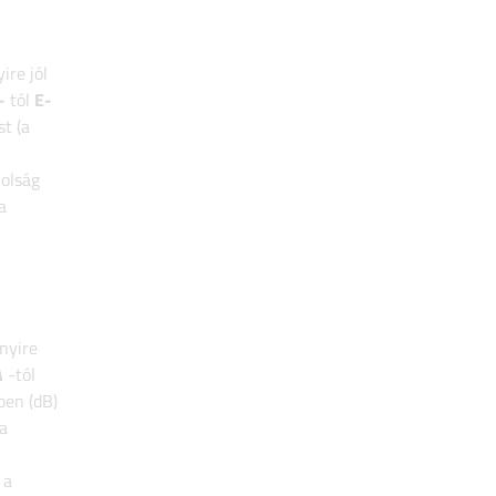
ire jól
-
tól
E-
t (a
volság
a
nyire
A
-tól
ben (dB)
a
 a