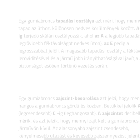
Egy gumiabroncs
tapadási osztálya
azt méri, hogy menny
tapad az úthoz, különösen nedves körülmények között.
A
ig
terjedő skálán osztályozzák, ahol
az A
a legjobb tapadás
legrövidebb féktávolságot nedves úton),
az E
pedig a
legrosszabbat jelöli. A magasabb tapadási osztály a féktá
lerövidítésével és a jármű jobb irányíthatóságával javítja 
biztonságot esőben történő vezetés során.
Egy gumiabroncs
zajszint-besorolása
azt jelzi, hogy men
hangos a gumiabroncs gördülés közben. Betűkkel jelölik
(legcsendesebb)
C
-ig (leghangosabb).
A zajszintet
decibel
mérik, és azt jelzik, hogy mennyi zajt kelt a gumiabroncs 
járművön kívül. Az alacsonyabb zajszint csendesebb,
kényelmesebb utazást és kevesebb zajszennyezést jelent