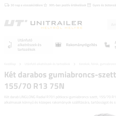
30 nap a visszaküldésre
99%-ban pozitív értékelések
Gyors és biztonsá
Utánfutó
alkatrészek és
Rakományrögzítés
tartozékok
Kezdőlap
Utánfutó alkatrészek és tartozékok
Kerekek, felnik, gumiabronc
Két darabos gumiabroncs-szet
155/70 R13 75N
Két darab LINGLONG Radial R701 pótkocsi gumiabroncs szett, 155/70 R13 
alkalmasak könnyű és közepes rakományok szállítására, tartósságot és sta