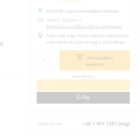
vásárlás esetén.
A termék nagy mennyiségben kapható
Veled a
. Szállítás a
Ellenőrizze a szállítási időt és költségeket
Tudja meg, hogy melyik üzletben ellenőrizheti
a terméket, és azonnal meg is vásárolhatja
g)
Hozzáadás a
kosárhoz
Vásárolhat a:
+36 1 901 1381 (eng)
Hívjon minket