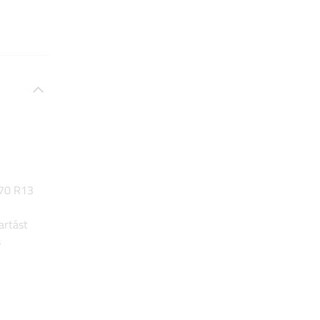
/70 R13
artást
s
i
y