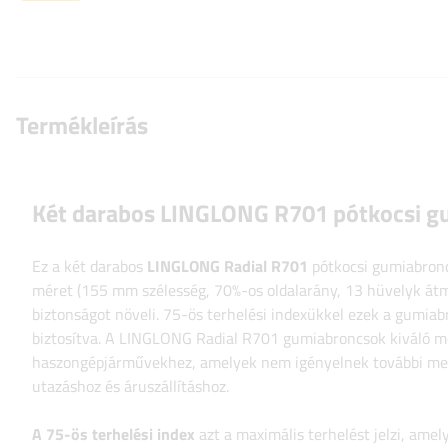
Termékleírás
Két darabos LINGLONG R701 pótkocsi g
Ez a két darabos
LINGLONG Radial R701
pótkocsi gumiabroncs
méret (155 mm szélesség, 70%-os oldalarány, 13 hüvelyk átmé
biztonságot növeli. 75-ös terhelési indexükkel ezek a gumia
biztosítva. A LINGLONG Radial R701 gumiabroncsok kiváló me
haszongépjárművekhez, amelyek nem igényelnek további meger
utazáshoz és áruszállításhoz.
A 75-ös terhelési index
azt a maximális terhelést jelzi, amel