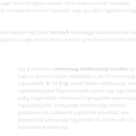
t vagy három tengelyre szerelik. Ez az index a normál használati
bi terhelésnek intenzív használat vagy egy adott rögzítési konfig
iztonságosan legfeljebb
140 km/h
sebességgel közlekedhetnek vel
pjárókhoz vagy pótkocsikhoz tervezett gumiabroncsoknál használ
Egy gumiabroncs
üzemanyag-hatékonysági osztálya
azt 
hogy az abroncs hogyan befolyásolja a jármű üzemanyag
fogyasztását.
A-
tól
E-ig
terjedő skálán osztályozzák, aho
leghatékonyabbat (legalacsonyabb üzemanyag-fogyasztá
pedig a legkevésbé hatékonyat (legmagasabb üzemanyag
fogyasztás) jelöli. A magasabb hatékonysági osztályú
gumiabroncsok csökkentik a gördülési ellenállást, ami
alacsonyabb üzemanyag-fogyasztást és alacsonyabb CO₂
kibocsátást eredményez.