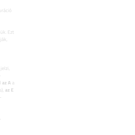
uráció
ük. Ezt
ják,
jelzi,
-
l
az A
a
s),
az E
-
-