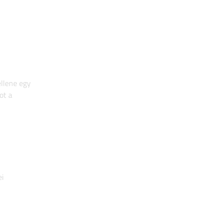
ellene egy
ot a
ei