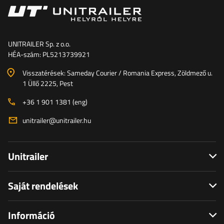
UNITRAILER Sp. z o.o.
HÉA-szám: PL5213739921
Visszatérések: Sameday Courier / Romania Express, Zöldmező u.
1 Üllő 2225, Pest
+36 1 901 1381 (eng)
unitrailer@unitrailer.hu
Unitrailer
Saját rendelések
Információ