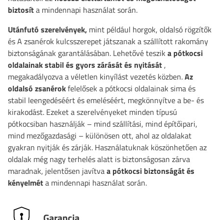
biztosít
a mindennapi használat során.
Utánfutó szerelvények,
mint például
horgok, oldalsó rögzítők
és
A zsanérok kulcsszerepet játszanak a szállított rakomány
biztonságának garantálásában. Lehetővé teszik
a pótkocsi
oldalainak stabil és gyors zárását és nyitását
,
megakadályozva a véletlen kinyílást vezetés közben.
Az
oldalsó zsanérok
felelősek a pótkocsi oldalainak sima és
stabil leengedéséért és emeléséért, megkönnyítve a be- és
kirakodást. Ezeket a szerelvényeket minden típusú
pótkocsiban használják – mind szállítási, mind építőipari,
mind mezőgazdasági – különösen ott, ahol az oldalakat
gyakran nyitják és zárják. Használatuknak köszönhetően az
oldalak még nagy terhelés alatt is biztonságosan zárva
maradnak, jelentősen javítva
a pótkocsi biztonságát és
kényelmét
a mindennapi használat során.
Garancia