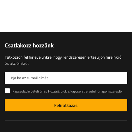
Csatlakozz hozzánk
Iratkozzon fel hírlevelünkre, hogy rendszeresen értesüljön híreinkről
és akcióinkról.
Írja be az e-mail címét
Kapcsolatfelvételi űrlap Hozzájárulok a kapcsolatfelvételi űrlapon szereplő személyes adataimnak az Európai Parlament és a Tanács (EU) rendeletével összhangban történő kezeléséhez
Feliratkozás