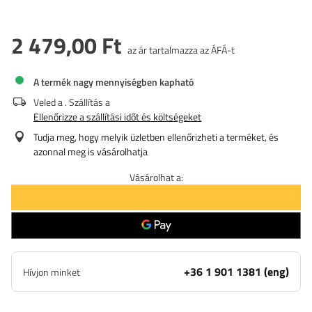
2 479,00 Ft
az ár tartalmazza az ÁFÁ-t
A termék nagy mennyiségben kapható
Veled a
. Szállítás a
Ellenőrizze a szállítási időt és költségeket
Tudja meg, hogy melyik üzletben ellenőrizheti a terméket, és
azonnal meg is vásárolhatja
Vásárolhat a:
+36 1 901 1381 (eng)
Hívjon minket