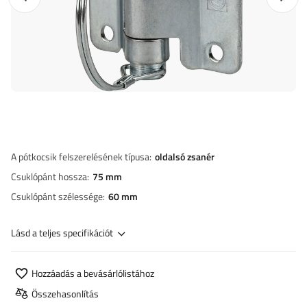
A pótkocsik felszerelésének típusa
oldalsó zsanér
Csuklópánt hossza
75 mm
Csuklópánt szélessége
60 mm
Lásd a teljes specifikációt
Hozzáadás a bevásárlólistához
Összehasonlítás