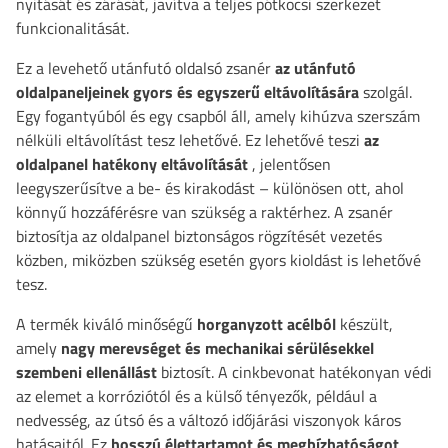
nyitását és zárását, javítva a teljes pótkocsi szerkezet
funkcionalitását.
Ez a levehető utánfutó oldalsó zsanér
az utánfutó
oldalpaneljeinek gyors és egyszerű eltávolítására
szolgál.
Egy fogantyúból és egy csapból áll, amely kihúzva szerszám
nélküli eltávolítást tesz lehetővé. Ez lehetővé teszi
az
oldalpanel hatékony eltávolítását
, jelentősen
leegyszerűsítve a be- és kirakodást – különösen ott, ahol
könnyű hozzáférésre van szükség a raktérhez. A zsanér
biztosítja az oldalpanel biztonságos rögzítését vezetés
közben, miközben szükség esetén gyors kioldást is lehetővé
tesz.
A termék kiváló minőségű
horganyzott acélból
készült,
amely
nagy merevséget és mechanikai sérülésekkel
szembeni ellenállást
biztosít. A cinkbevonat hatékonyan védi
az elemet a korróziótól és a külső tényezők, például a
nedvesség, az útsó és a változó időjárási viszonyok káros
hatásaitól. Ez
hosszú élettartamot és megbízhatóságot