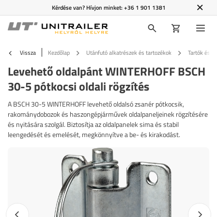
Kérdése van? Hívjon minket:
+36 1 901 1381
Vissza
Kezdőlap
Utánfutó alkatrészek és tartozékok
Tartók és f
Levehető oldalpánt WINTERHOFF BSCH
30-5 pótkocsi oldali rögzítés
A BSCH 30-5 WINTERHOFF levehető oldalsó zsanér pótkocsik,
rakománydobozok és haszongépjárművek oldalpaneljeinek rögzítésére
és nyitására szolgál. Biztosítja az oldalpanelek sima és stabil
leengedését és emelését, megkönnyítve a be- és kirakodást.
Előző fotó
Követk