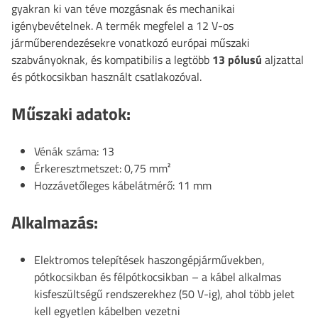
gyakran ki van téve mozgásnak és mechanikai
igénybevételnek. A termék megfelel a 12 V-os
járműberendezésekre vonatkozó európai műszaki
szabványoknak, és kompatibilis a legtöbb
13 pólusú
aljzattal
és pótkocsikban használt csatlakozóval.
Műszaki adatok:
Vénák száma: 13
Érkeresztmetszet: 0,75 mm²
Hozzávetőleges kábelátmérő: 11 mm
Alkalmazás:
Elektromos telepítések haszongépjárművekben,
pótkocsikban és félpótkocsikban – a kábel alkalmas
kisfeszültségű rendszerekhez (50 V-ig), ahol több jelet
kell egyetlen kábelben vezetni