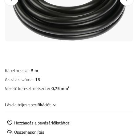
Kábel hossza
5 m
A szálak száma
13
Vezető keresztmetszete
0,75 mm²
Lásd a teljes specifikációt
Hozzáadás a bevásárlólistához
Összehasonlítás