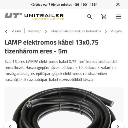
Kérdése van? Hívjon minket:
+36 1 901 1381
Vissza
Kezdőlap
Utánfutó alkatrészek és tartozékok
Világítás é
LAMP elektromos kábel 13x0,75
tizenhárom eres - 5m
Ez a 13 eres LAMPA elektromos kábel 0,75 mm² keresztmetszettel
rendelkezik. Haszongépjárművek, pótkocsik, félpótkocsik, valamint
mezőgazdasági és építőipari gépek elektromos rendszereiben
használják. Ez az autóipari kábel rézvezetőkből készül.
Előző fotó
Követk