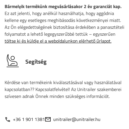
Bármelyik termékünk megvásárlásakor 2 év garanciát kap.
Ez azt jelenti, hogy anélkül használhatja, hogy aggódnia
kellene egy esetleges meghibásodás következményei miatt.
Az Ön elégedettségének biztosítása érdekében a panasztételi
folyamatot a lehető legegyszerűbbé tettük – egyszerűen
töltse ki és küldje el a weboldalunkon elérhető űrlapot.
Segítség
Kérdése van termékeink kiválasztásával vagy használatával
kapcsolatban?? Kapcsolatfelvétel! Az Unitrailer szakemberei
szívesen adnak Önnek minden szükséges információt.
+36 1 901 1381
unitrailer@unitrailer.hu