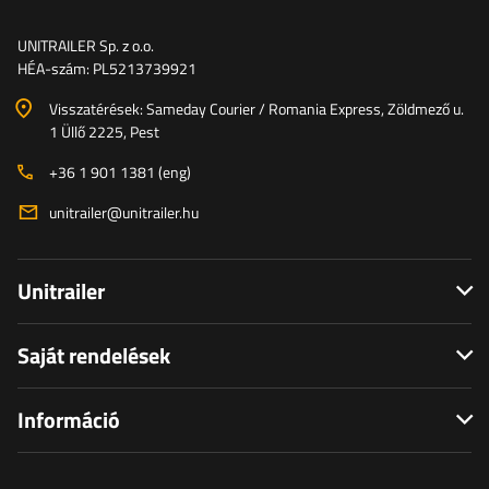
UNITRAILER Sp. z o.o.
HÉA-szám: PL5213739921
Visszatérések: Sameday Courier / Romania Express, Zöldmező u.
1 Üllő 2225, Pest
+36 1 901 1381 (eng)
unitrailer@unitrailer.hu
Unitrailer
Saját rendelések
Információ