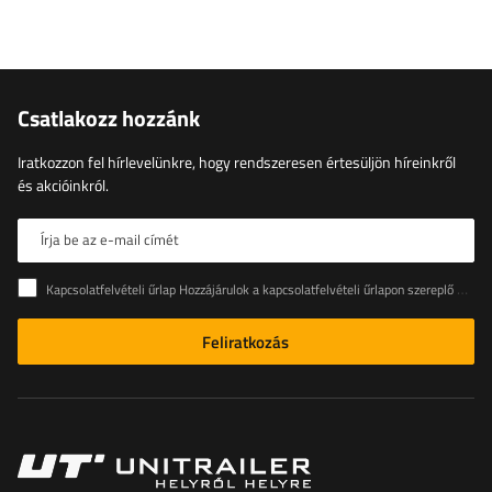
Csatlakozz hozzánk
Iratkozzon fel hírlevelünkre, hogy rendszeresen értesüljön híreinkről
és akcióinkról.
Írja be az e-mail címét
Kapcsolatfelvételi űrlap Hozzájárulok a kapcsolatfelvételi űrlapon szereplő személyes adataimnak az Európai Parlament és a Tanács (EU) rendeletével összhangban történő kezeléséhez
Feliratkozás