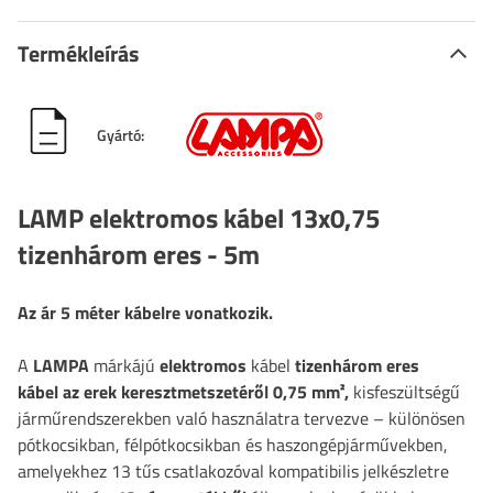
Termékleírás
Gyártó:
LAMP elektromos kábel 13x0,75
tizenhárom eres - 5m
Az ár 5 méter kábelre vonatkozik.
A
LAMPA
márkájú
elektromos
kábel
tizenhárom eres
kábel
az erek keresztmetszetéről
0,75
mm²,
kisfeszültségű
járműrendszerekben való használatra tervezve – különösen
pótkocsikban, félpótkocsikban és haszongépjárművekben,
amelyekhez 13 tűs csatlakozóval kompatibilis jelkészletre