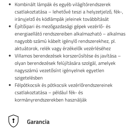
Kombinált lámpák és egyéb világítórendszerek
csatlakoztatása – lehetővé teszi a helyzetjelző, fék-,
irányjelző és ködlámpák jeleinek továbbítását
Építőipari és mezőgazdasági gépek vezérlő- és
energiaellátó rendszereiben alkalmazható – alkalmas
nagyobb számú kábelt igénylő rendszerekhez, pl.
aktuátorok, relék vagy érzékelők vezérléséhez
Villamos berendezések korszerűsítése és javítása –
olyan berendezések felújítására szolgál, amelyek
nagyszámú vezetősínt igényelnek egyetlen
szigetelésben
Félpótkocsik és pótkocsik vezérlőrendszereinek
csatlakoztatása – például fék- és
kormányrendszerekben használják
Garancia