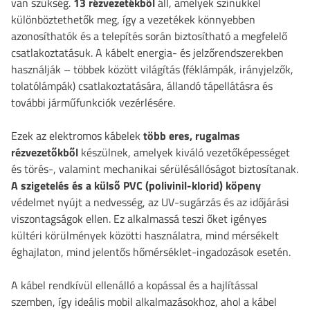
van szükség.
13 rézvezetékből
áll, amelyek színükkel
különböztethetők meg, így a vezetékek könnyebben
azonosíthatók és a telepítés során biztosítható a megfelelő
csatlakoztatásuk. A kábelt energia- és jelzőrendszerekben
használják – többek között világítás (féklámpák, irányjelzők,
tolatólámpák) csatlakoztatására, állandó tápellátásra és
további járműfunkciók vezérlésére.
Ezek az elektromos kábelek
több eres, rugalmas
rézvezetőkből
készülnek, amelyek kiváló vezetőképességet
és törés-, valamint mechanikai sérülésállóságot biztosítanak.
A szigetelés és a külső PVC (polivinil-klorid) köpeny
védelmet nyújt a nedvesség, az UV-sugárzás és az időjárási
viszontagságok ellen. Ez alkalmassá teszi őket igényes
kültéri körülmények közötti használatra, mind mérsékelt
éghajlaton, mind jelentős hőmérséklet-ingadozások esetén.
A kábel rendkívül ellenálló a kopással és a hajlítással
szemben, így ideális mobil alkalmazásokhoz, ahol a kábel