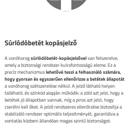
Súrlódóbetét kopásjelző
A vonóhorog
súrlódóbetét-kopásjelzővel
van felszerelve,
amely a biztonsági rendszer kulcsfontosságú eleme. Ez a
precíz mechanizmus
lehetővé teszi a felhasználó számára,
hogy gyorsan és egyszerűen ellenőrizze a betétek állapotát
a vonóhorog szétszerelése nélkül. A jelző látható helyen
található, és színkód alapján működik: a zöld azt jelzi, hogy a
betétek jó állapotban vannak, míg a piros azt jelzi, hogy
cserélni kell őket. A jelző rendszeres ellenőrzése biztosítja a
stabilizáló rendszer optimális teljesítményét, garantálva a
vontatás közbeni állandóan magas szintű biztonságot.