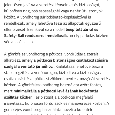
jelentősen javítva a vezetési kényelmet és biztonságot,
különösen nagyobb sebességnél vagy nehéz útviszonyok
között. A vonóhorog súrlódóbetét-kopásjelzővel is
rendelkezik, amely lehetővé teszi az állapotuk egyszerű
ellenőrzését. Ezenkívül ez a modell
beépített zárral és
Safety-Ball rendszerrel rendelkezik,
amely parkolás közben
véd a lopás ellen.
A gömbfejes vonóhorog a pótkocsi vonórúdjára szerelt
alkatrész,
amely a pótkocsi biztonságos csatlakoztatására
szolgál a vontató járműhöz
. Kialakítása lehetővé teszi a
stabil rögzítést a vonóhorogon, biztosítva a biztonságos
csatlakozást és a pótkocsi zökkenőmentes mozgását vezetés
közben. A gömbfejes vonóhorog használata azért fontos,
mert
minimalizálja a pótkocsi leválásának kockázatát
szállítás közben
, és biztosítja a pótkocsi megfelelő
irányítását, különösen fordulások és manőverezés közben. A
gömbfejes vonóhorog használata növeli a különféle