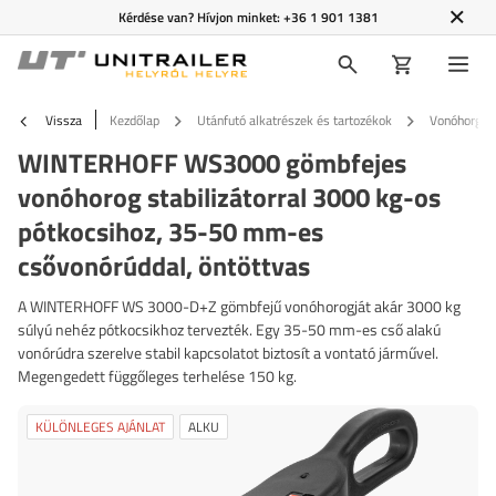
Kérdése van? Hívjon minket:
+36 1 901 1381
Vissza
Kezdőlap
Utánfutó alkatrészek és tartozékok
Vonóhorgok 
WINTERHOFF WS3000 gömbfejes
vonóhorog stabilizátorral 3000 kg-os
pótkocsihoz, 35-50 mm-es
csővonórúddal, öntöttvas
A WINTERHOFF WS 3000-D+Z gömbfejű vonóhorogját akár 3000 kg
súlyú nehéz pótkocsikhoz tervezték. Egy 35-50 mm-es cső alakú
vonórúdra szerelve stabil kapcsolatot biztosít a vontató járművel.
Megengedett függőleges terhelése 150 kg.
KÜLÖNLEGES AJÁNLAT
ALKU