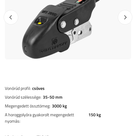
Előző fotó
Követk
Vonórúd profil
csöves
Vonórúd szélessége
35-50 mm
Megengedett össztömeg
3000 kg
A horoggolyóra gyakorolt megengedett
150 kg
nyomás