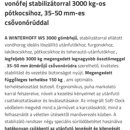
vonófej stabilizátorral 3000 kg-os
pótkocsihoz, 35-50 mm-es
csővonórúddal
A WINTERHOFF WS 3000 gömbfejű,
stabilizátorral ellátott
vonóhorog ideális lószállító utánfutókhoz, furgonokhoz,
lakókocsikhoz, pótkocsikhoz és teherautó-utánfutókhoz
,
legfeljebb 3000 kg megengedett legnagyobb össztömeggel
.
35-50 mm átmérőjű csővonórúdra
szerelhető, kivételes
stabilitást és vezetési biztonságot nyújt.
Megengedett
függőleges terhelése 150 kg
, ami optimális
terheléselosztást biztosít. Ergonomikus, puha markolatú
karral felszerelve, növeli a kezelési kényelmet az utánfutó
csatlakoztatásakor és leválasztásakor. Az integrált Soft-Dock
védőelem megvédi mind a járművet a karcolásoktól, mind a
felhasználót a véletlen ütésektől manőverezés közben. A
stabilizáló rendszer négy speciális súrlódóbetétet használva
hatékonyan csökkenti az utánfutó lengését és kilengését
,