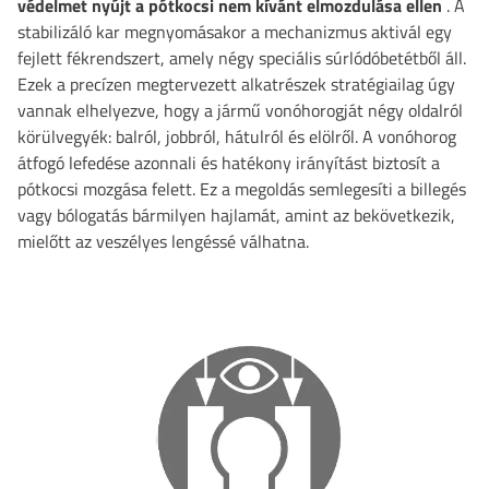
védelmet nyújt a pótkocsi nem kívánt elmozdulása ellen
. A
stabilizáló kar megnyomásakor a mechanizmus aktivál egy
fejlett fékrendszert, amely négy speciális súrlódóbetétből áll.
Ezek a precízen megtervezett alkatrészek stratégiailag úgy
vannak elhelyezve, hogy a jármű vonóhorogját négy oldalról
körülvegyék: balról, jobbról, hátulról és elölről. A vonóhorog
átfogó lefedése azonnali és hatékony irányítást biztosít a
pótkocsi mozgása felett. Ez a megoldás semlegesíti a billegés
vagy bólogatás bármilyen hajlamát, amint az bekövetkezik,
mielőtt az veszélyes lengéssé válhatna.