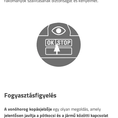
rakományok szállításának biztonságát és kényelmét.
Fogyasztásfigyelés
A vonóhorog kopásjelzője
egy olyan megoldás, amely
jelentősen javítja a pótkocsi és a jármű közötti kapcsolat