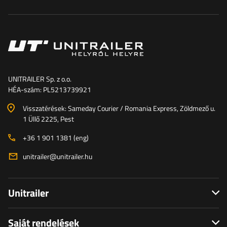
UNITRAILER Sp. z o.o.
HÉA-szám: PL5213739921
Visszatérések: Sameday Courier / Romania Express, Zöldmező u.
1 Üllő 2225, Pest
+36 1 901 1381 (eng)
unitrailer@unitrailer.hu
Unitrailer
Saját rendelések