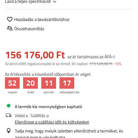
Lásd a teljes specifikációt
Hozzáadás a bevásárlólistához
Összehasonlítás
156 176,00 Ft
az ár tartalmazza az ÁFÁ-t
Az akció előtti legalacsonyabb ár az elmúlt 30 napban:
173 529,00 Ft
-10%
Az értékesítés a következő időpontban ér véget:
52
20
11
16
napok
órák
percek
másodpercek
A termék kis mennyiségben kapható
Veled a
. Szállítás a
Ellenőrizze a szállítási időt és költségeket
Tudja meg, hogy melyik üzletben ellenőrizheti a terméket, és
azonnal meg is vásárolhatja