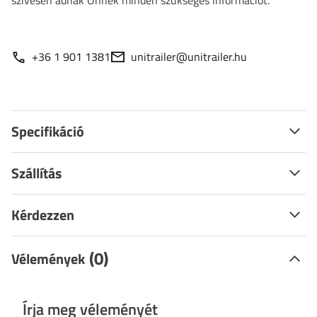
szívesen adnak Önnek minden szükséges információt.
+36 1 901 1381
unitrailer@unitrailer.hu
Specifikáció
Szállítás
Kérdezzen
(0)
Vélemények
Írja meg véleményét