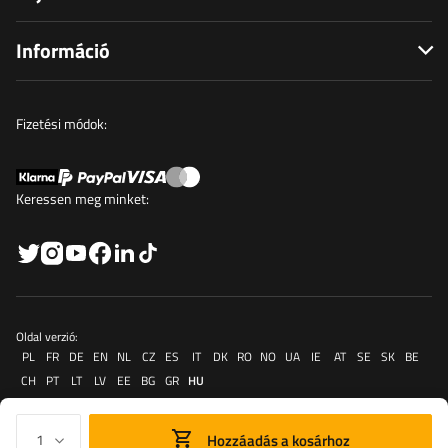
Információ
Fizetési módok:
Keressen meg minket:
Oldal verzió:
PL
FR
DE
EN
NL
CZ
ES
IT
DK
RO
NO
UA
IE
AT
SE
SK
BE
CH
PT
LT
LV
EE
BG
GR
HU
Hozzáadás a kosárhoz