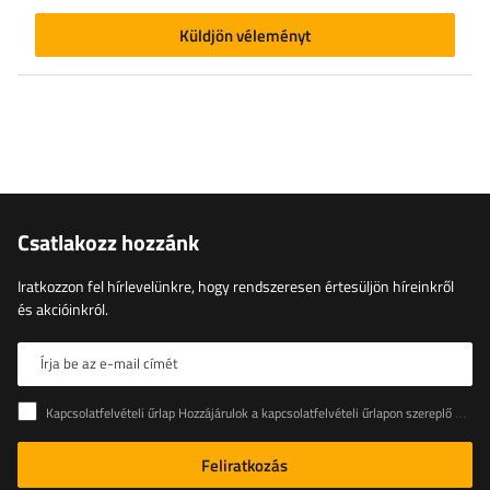
Küldjön véleményt
Csatlakozz hozzánk
Iratkozzon fel hírlevelünkre, hogy rendszeresen értesüljön híreinkről
és akcióinkról.
Írja be az e-mail címét
Kapcsolatfelvételi űrlap Hozzájárulok a kapcsolatfelvételi űrlapon szereplő személyes adataimnak az Európai Parlament és a Tanács (EU) rendeletével összhangban történő kezeléséhez
Feliratkozás