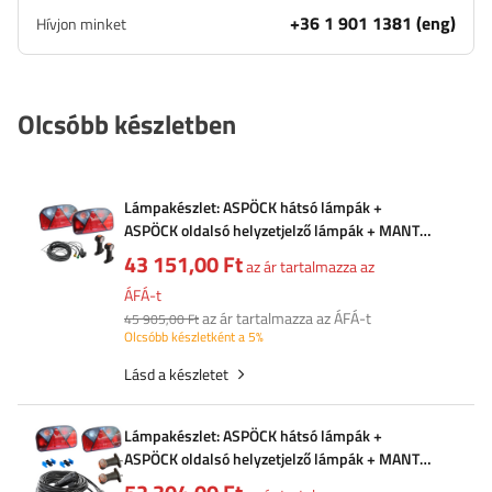
+36 1 901 1381 (eng)
Hívjon minket
Olcsóbb készletben
Lámpakészlet: ASPÖCK hátsó lámpák +
ASPÖCK oldalsó helyzetjelző lámpák + MANTES
7m 13 tűs kábelköteg
43 151,00 Ft
az ár tartalmazza az
ÁFÁ-t
az ár tartalmazza az ÁFÁ-t
45 905,00 Ft
Olcsóbb készletként a 5%
Lásd a készletet
Lámpakészlet: ASPÖCK hátsó lámpák +
ASPÖCK oldalsó helyzetjelző lámpák + MANTES
8m 13 tűs kábelköteg + gyorscsatlakozók