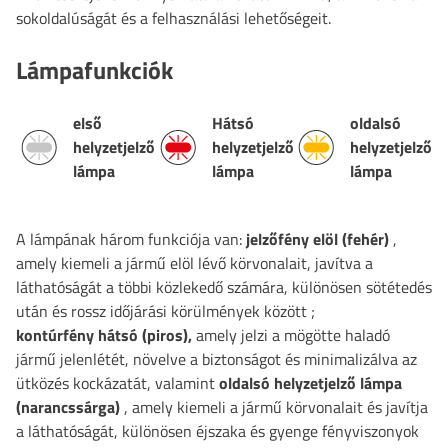
sokoldalúságát és a felhasználási lehetőségeit.
Lámpafunkciók
első
Hátsó
oldalsó
helyzetjelző
helyzetjelző
helyzetjelző
lámpa
lámpa
lámpa
A lámpának három funkciója van:
jelzőfény
elöl (fehér)
,
amely kiemeli a jármű elöl lévő körvonalait, javítva a
láthatóságát a többi közlekedő számára, különösen sötétedés
után és rossz időjárási körülmények között
;
kontúrfény
hátsó (piros),
amely jelzi a mögötte haladó
jármű jelenlétét, növelve a biztonságot és minimalizálva az
ütközés kockázatát, valamint
oldalsó helyzetjelző lámpa
(narancssárga)
, amely kiemeli a jármű körvonalait és javítja
a láthatóságát, különösen éjszaka és gyenge fényviszonyok