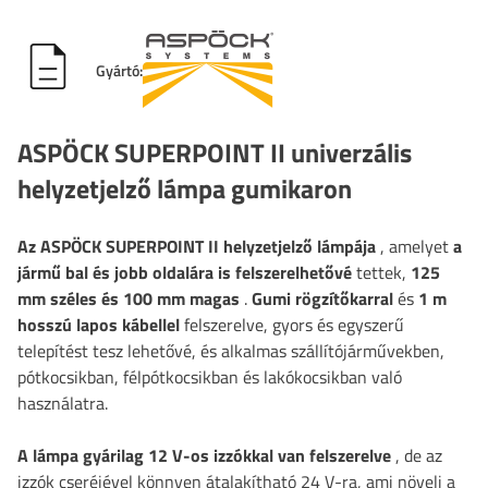
Gyártó:
ASPÖCK SUPERPOINT II univerzális
helyzetjelző lámpa gumikaron
Az ASPÖCK SUPERPOINT II helyzetjelző lámpája
, amelyet
a
jármű bal és jobb oldalára is felszerelhetővé
tettek,
125
mm széles és 100 mm magas
.
Gumi rögzítőkarral
és
1 m
hosszú lapos kábellel
felszerelve, gyors és egyszerű
telepítést tesz lehetővé, és alkalmas
szállítójárművekben,
pótkocsikban, félpótkocsikban és lakókocsikban
való
használatra.
A lámpa gyárilag 12 V-os izzókkal van felszerelve
, de az
izzók cseréjével könnyen átalakítható 24 V-ra, ami növeli a