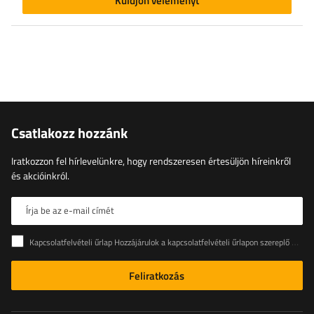
Küldjön véleményt
Csatlakozz hozzánk
Iratkozzon fel hírlevelünkre, hogy rendszeresen értesüljön híreinkről
és akcióinkról.
Írja be az e-mail címét
Kapcsolatfelvételi űrlap Hozzájárulok a kapcsolatfelvételi űrlapon szereplő személyes adataimnak az Európai Parlament és a Tanács (EU) rendeletével összhangban történő kezeléséhez
Feliratkozás