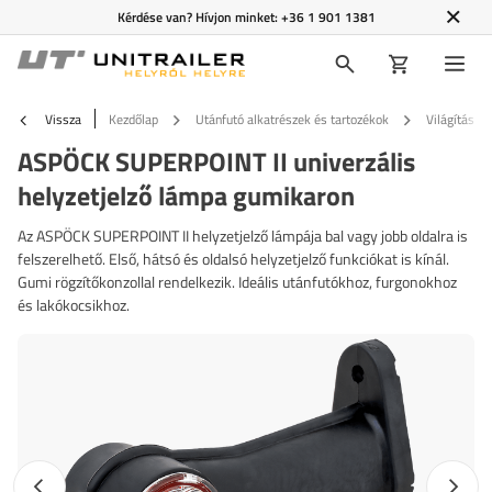
Kérdése van? Hívjon minket:
+36 1 901 1381
Vissza
Kezdőlap
Utánfutó alkatrészek és tartozékok
Világítás é
ASPÖCK SUPERPOINT II univerzális
helyzetjelző lámpa gumikaron
Az ASPÖCK SUPERPOINT II helyzetjelző lámpája bal vagy jobb oldalra is
felszerelhető. Első, hátsó és oldalsó helyzetjelző funkciókat is kínál.
Gumi rögzítőkonzollal rendelkezik. Ideális utánfutókhoz, furgonokhoz
és lakókocsikhoz.
Előző fotó
Követk