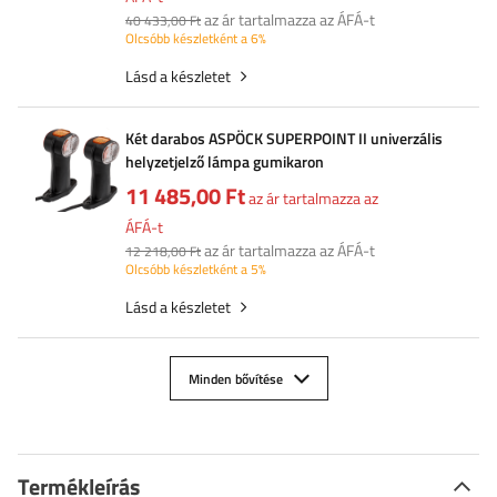
az ár tartalmazza az ÁFÁ-t
40 433,00 Ft
Olcsóbb készletként a 6%
Lásd a készletet
Két darabos ASPÖCK SUPERPOINT II univerzális
helyzetjelző lámpa gumikaron
11 485,00 Ft
az ár tartalmazza az
ÁFÁ-t
az ár tartalmazza az ÁFÁ-t
12 218,00 Ft
Olcsóbb készletként a 5%
Lásd a készletet
Minden bővítése
Termékleírás