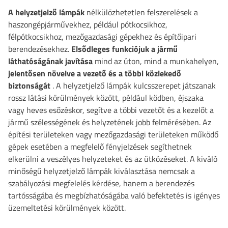
A helyzetjelző lámpák
nélkülözhetetlen felszerelések a
haszongépjárművekhez, például pótkocsikhoz,
félpótkocsikhoz, mezőgazdasági gépekhez és építőipari
berendezésekhez.
Elsődleges
funkciójuk a jármű
láthatóságának javítása
mind az úton, mind a munkahelyen,
jelentősen növelve a vezető és a többi közlekedő
biztonságát
. A helyzetjelző lámpák kulcsszerepet játszanak
rossz látási körülmények között, például ködben, éjszaka
vagy heves esőzéskor, segítve a többi vezetőt és a kezelőt a
jármű szélességének és helyzetének jobb felmérésében. Az
építési területeken vagy mezőgazdasági területeken működő
gépek esetében a megfelelő fényjelzések segíthetnek
elkerülni a veszélyes helyzeteket és az ütközéseket. A kiváló
minőségű helyzetjelző lámpák kiválasztása nemcsak a
szabályozási megfelelés kérdése, hanem a berendezés
tartósságába és megbízhatóságába való befektetés is igényes
üzemeltetési körülmények között.