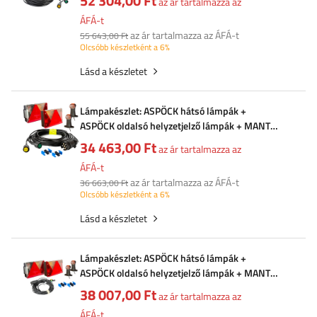
52 304,00 Ft
az ár tartalmazza az
ÁFÁ-t
az ár tartalmazza az ÁFÁ-t
55 643,00 Ft
Olcsóbb készletként a 6%
Lásd a készletet
Lámpakészlet: ASPÖCK hátsó lámpák +
ASPÖCK oldalsó helyzetjelző lámpák + MANTES
4,5 m-es 7 tűs kábelköteg + gyorscsatlakozók
34 463,00 Ft
az ár tartalmazza az
ÁFÁ-t
az ár tartalmazza az ÁFÁ-t
36 663,00 Ft
Olcsóbb készletként a 6%
Lásd a készletet
Lámpakészlet: ASPÖCK hátsó lámpák +
ASPÖCK oldalsó helyzetjelző lámpák + MANTES
7m 7 tűs kábelköteg + gyorscsatlakozók
38 007,00 Ft
az ár tartalmazza az
ÁFÁ-t