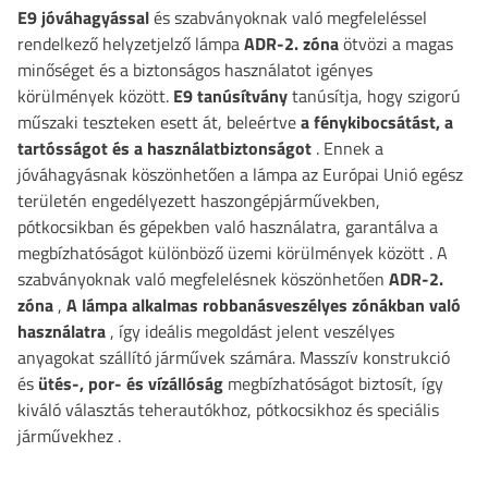
E9 jóváhagyással
és szabványoknak való megfeleléssel
rendelkező helyzetjelző lámpa
ADR-2. zóna
ötvözi a magas
minőséget és a biztonságos használatot igényes
körülmények között.
E9 tanúsítvány
tanúsítja, hogy szigorú
műszaki teszteken esett át, beleértve
a fénykibocsátást, a
tartósságot és a használatbiztonságot
. Ennek a
jóváhagyásnak köszönhetően a lámpa az Európai Unió egész
területén engedélyezett haszongépjárművekben,
pótkocsikban és gépekben való használatra, garantálva a
megbízhatóságot különböző üzemi körülmények között
. A
szabványoknak való megfelelésnek köszönhetően
ADR-2.
zóna
,
A lámpa alkalmas robbanásveszélyes zónákban való
használatra
, így ideális megoldást jelent veszélyes
anyagokat szállító járművek számára. Masszív konstrukció
és
ütés-, por- és vízállóság
megbízhatóságot biztosít, így
kiváló választás teherautókhoz, pótkocsikhoz és speciális
járművekhez
.