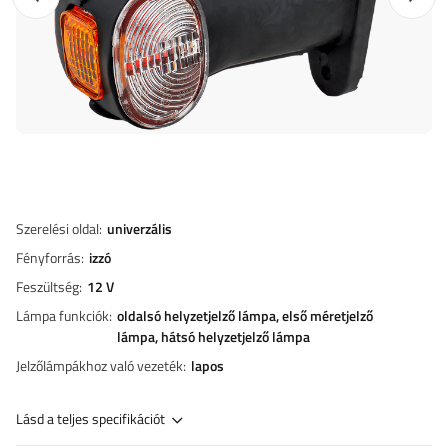
Szerelési oldal
univerzális
Fényforrás
izzó
Feszültség
12 V
Lámpa funkciók
oldalsó helyzetjelző lámpa
első méretjelző
lámpa
hátsó helyzetjelző lámpa
Jelzőlámpákhoz való vezeték
lapos
Lásd a teljes specifikációt