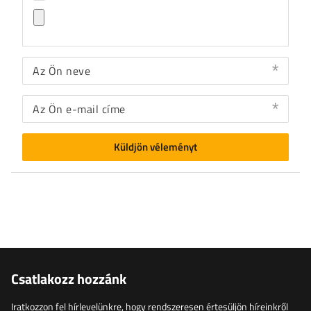
Az Ön neve
Az Ön e-mail címe
Küldjön véleményt
Csatlakozz hozzánk
Iratkozzon fel hírlevelünkre, hogy rendszeresen értesüljön híreinkről