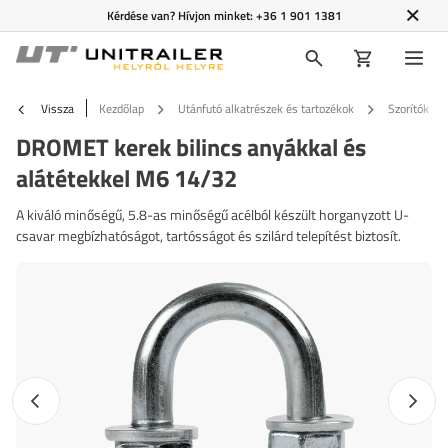
Kérdése van? Hívjon minket:
+36 1 901 1381
Vissza
Kezdőlap
Utánfutó alkatrészek és tartozékok
Szorítók és 
DROMET kerek bilincs anyákkal és
alátétekkel M6 14/32
A kiváló minőségű, 5.8-as minőségű acélból készült horganyzott U-
csavar megbízhatóságot, tartósságot és szilárd telepítést biztosít.
Előző fotó
Követk