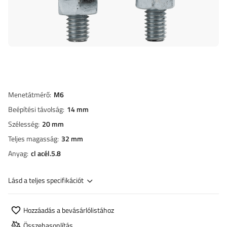
Menetátmérő
M6
Beépítési távolság
14 mm
Szélesség
20 mm
Teljes magasság
32 mm
Anyag
cl acél.5.8
Lásd a teljes specifikációt
Hozzáadás a bevásárlólistához
Összehasonlítás