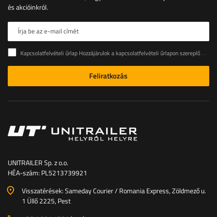
és akcióinkról.
Írja be az e-mail címét
Kapcsolatfelvételi űrlap Hozzájárulok a kapcsolatfelvételi űrlapon szereplő személyes adataimnak az Európai Parlament és a Tanács (EU) rendeletével összhangban történő kezeléséhez
Feliratkozás
UNITRAILER Sp. z o.o.
HÉA-szám: PL5213739921
Visszatérések: Sameday Courier / Romania Express, Zöldmező u.
1 Üllő 2225, Pest