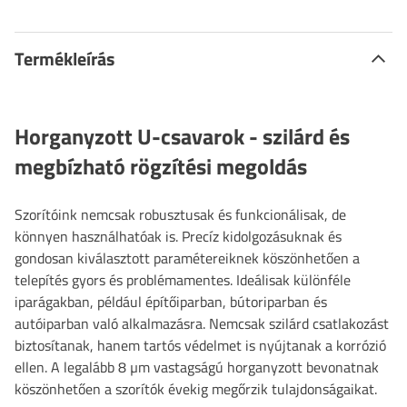
Termékleírás
Horganyzott U-csavarok - szilárd és
megbízható rögzítési megoldás
Szorítóink nemcsak robusztusak és funkcionálisak, de
könnyen használhatóak is. Precíz kidolgozásuknak és
gondosan kiválasztott paramétereiknek köszönhetően a
telepítés gyors és problémamentes. Ideálisak különféle
iparágakban, például építőiparban, bútoriparban és
autóiparban való alkalmazásra. Nemcsak szilárd csatlakozást
biztosítanak, hanem tartós védelmet is nyújtanak a korrózió
ellen. A legalább 8 µm vastagságú horganyzott bevonatnak
köszönhetően a szorítók évekig megőrzik tulajdonságaikat.