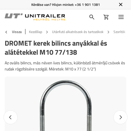
Kérdése van? Hívjon minket:
+36 1 901 1381
Vissza
Kezdőlap
Utánfutó alkatrészek és tartozékok
Szorítók és 
DROMET kerek bilincs anyákkal és
alátétekkel M10 77/138
Az ovális bilincs, más néven íves bilincs, különböző átmérőjű csövek és
rudak rögzítésére szolgál. Méretek: M10 x 77 (2 1/2")
Előző fotó
Követk