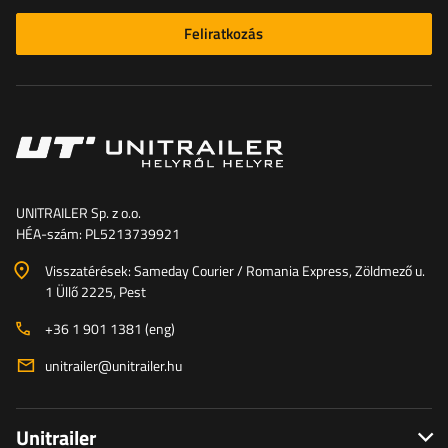
Feliratkozás
UNITRAILER Sp. z o.o.
HÉA-szám: PL5213739921
Visszatérések: Sameday Courier / Romania Express, Zöldmező u.
1 Üllő 2225, Pest
+36 1 901 1381 (eng)
unitrailer@unitrailer.hu
Unitrailer