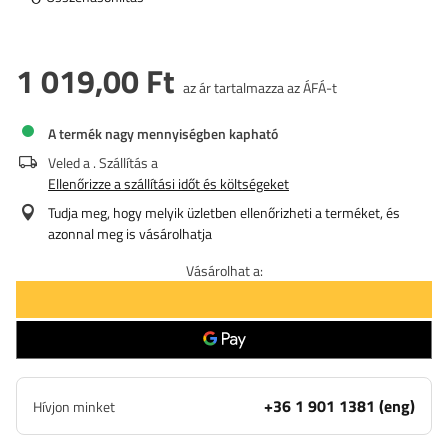
1 019,00 Ft
az ár tartalmazza az ÁFÁ-t
A termék nagy mennyiségben kapható
Veled a
. Szállítás a
Ellenőrizze a szállítási időt és költségeket
Tudja meg, hogy melyik üzletben ellenőrizheti a terméket, és
azonnal meg is vásárolhatja
Vásárolhat a:
+36 1 901 1381 (eng)
Hívjon minket