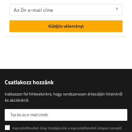
Az Ön e-mail címe
Küldjön véleményt
Csatlakozz hozzánk
Iratkozzon fel hírlevelünkre, hogy rendszeresen értesüljön híreinkről
és akcióinkról.
Írja be az e-mail címét
Kapcsolatfelvételi űrlap Hozzájárulok a kapcsolatfelvételi űrlapon szereplő személyes adataimnak az Európai Parlament és a Tanács (EU) rendeletével összhangban történő kezeléséhez