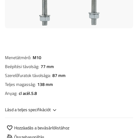
Menetátmérő
M10
Beépítési távolság
77 mm
Szerelőfuratok távolsága
87 mm
Teljes magasság
138 mm
Anyag
cl acél.5.8
Lásd a teljes specifikációt
Hozzáadás a bevásárlólistához
Összehasonlítás