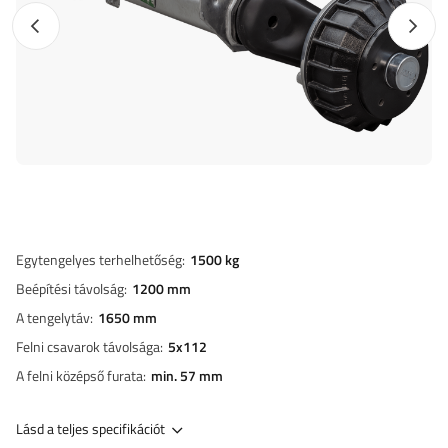
Előző fotó
Követk
Egytengelyes terhelhetőség
1500 kg
Beépítési távolság
1200 mm
A tengelytáv
1650 mm
Felni csavarok távolsága
5x112
A felni középső furata
min. 57 mm
Lásd a teljes specifikációt