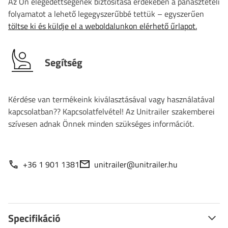
Az Ön elégedettségének biztosítása érdekében a panasztételi
folyamatot a lehető legegyszerűbbé tettük – egyszerűen
töltse ki és küldje el a weboldalunkon elérhető űrlapot.
Segítség
Kérdése van termékeink kiválasztásával vagy használatával
kapcsolatban?? Kapcsolatfelvétel! Az Unitrailer szakemberei
szívesen adnak Önnek minden szükséges információt.
+36 1 901 1381
unitrailer@unitrailer.hu
Specifikáció