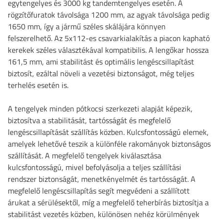
egytengelyes és 3000 kg tandemtengelyes esetén. A
rögzítőfuratok távolsága 1200 mm, az agyak távolsága pedig
1650 mm, így a jármű széles skálájára könnyen
felszerelhető. Az 5x112-es csavarkialakítás a piacon kapható
kerekek széles választékával kompatibilis. A lengőkar hossza
161,5 mm, ami stabilitást és optimális lengéscsillapítást
biztosít, ezáltal növeli a vezetési biztonságot, még teljes
terhelés esetén is.
A tengelyek minden pótkocsi szerkezeti alapját képezik,
biztosítva a stabilitását, tartósságát és megfelelő
lengéscsillapítását szállítás közben. Kulcsfontosságú elemek,
amelyek lehetővé teszik a különféle rakományok biztonságos
szállítását. A megfelelő tengelyek kiválasztása
kulcsfontosságú, mivel befolyásolja a teljes szállítási
rendszer biztonságát, menetkényelmét és tartósságát. A
megfelelő lengéscsillapítás segít megvédeni a szállított
árukat a sérülésektől, míg a megfelelő teherbírás biztosítja a
stabilitást vezetés közben, különösen nehéz körülmények