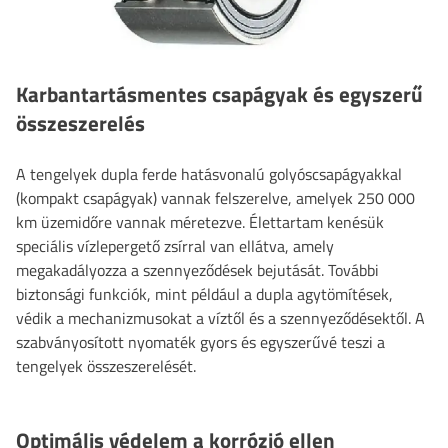
Karbantartásmentes csapágyak és egyszerű
összeszerelés
A tengelyek dupla ferde hatásvonalú golyóscsapágyakkal
(kompakt csapágyak) vannak felszerelve, amelyek 250 000
km üzemidőre vannak méretezve. Élettartam kenésük
speciális vízlepergető zsírral van ellátva, amely
megakadályozza a szennyeződések bejutását. További
biztonsági funkciók, mint például a dupla agytömítések,
védik a mechanizmusokat a víztől és a szennyeződésektől. A
szabványosított nyomaték gyors és egyszerűvé teszi a
tengelyek összeszerelését.
Optimális védelem a korrózió ellen