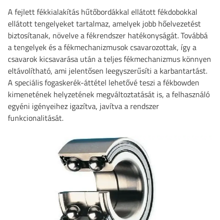
A fejlett fékkialakítás hűtőbordákkal ellátott fékdobokkal
ellátott tengelyeket tartalmaz, amelyek jobb hőelvezetést
biztosítanak, növelve a fékrendszer hatékonyságát. Továbbá
a tengelyek és a fékmechanizmusok csavarozottak, így a
csavarok kicsavarása után a teljes fékmechanizmus könnyen
eltávolítható, ami jelentősen leegyszerűsíti a karbantartást.
A speciális fogaskerék-áttétel lehetővé teszi a fékbowden
kimenetének helyzetének megváltoztatását is, a felhasználó
egyéni igényeihez igazítva, javítva a rendszer
funkcionalitását.