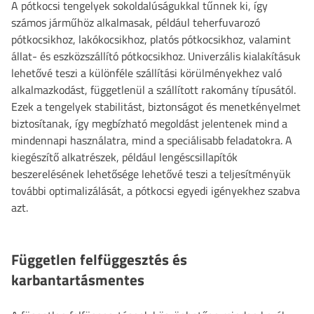
A pótkocsi tengelyek sokoldalúságukkal tűnnek ki, így
számos járműhöz alkalmasak, például teherfuvarozó
pótkocsikhoz, lakókocsikhoz, platós pótkocsikhoz, valamint
állat- és eszközszállító pótkocsikhoz. Univerzális kialakításuk
lehetővé teszi a különféle szállítási körülményekhez való
alkalmazkodást, függetlenül a szállított rakomány típusától.
Ezek a tengelyek stabilitást, biztonságot és menetkényelmet
biztosítanak, így megbízható megoldást jelentenek mind a
mindennapi használatra, mind a speciálisabb feladatokra. A
kiegészítő alkatrészek, például lengéscsillapítók
beszerelésének lehetősége lehetővé teszi a teljesítményük
további optimalizálását, a pótkocsi egyedi igényekhez szabva
azt.
Független felfüggesztés és
karbantartásmentes