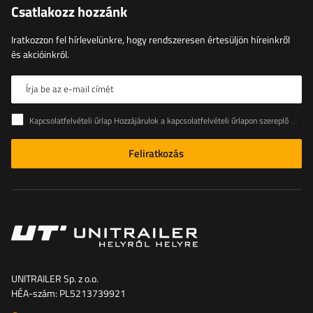
Csatlakozz hozzánk
Iratkozzon fel hírlevelünkre, hogy rendszeresen értesüljön híreinkről
és akcióinkról.
Írja be az e-mail címét
Kapcsolatfelvételi űrlap Hozzájárulok a kapcsolatfelvételi űrlapon szereplő személyes adataimnak az Európai Parlament és a Tanács (EU) rendeletével összhangban történő kezeléséhez
Feliratkozás
UNITRAILER Sp. z o.o.
HÉA-szám: PL5213739921