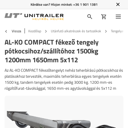
Kérdése van? Hívjon minket:
+36 1 901 1381
Vissza
Kezdőlap
Utánfutó alkatrészek és tartozékok
Tengelyek é
AL-KO COMPACT fékező tengely
pótkocsihoz/szállítóhoz 1500kg
1200mm 1650mm 5x112
Az AL-KO COMPACT fékezőtengelyt nehéz teherbírású pótkocsikhoz és
platósokhoz tervezték, maximális teherbírása egyes tengelyek esetén
1500 kg, tandem tengelyek esetén pedig 3000 kg. 1200 mm-es
rögzítőfurat-távolsággal, 1650 mm-es agytávolsággal és 5x112 m