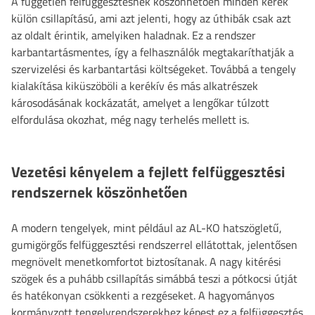
A független felfüggesztésnek köszönhetően minden kerék
külön csillapítású, ami azt jelenti, hogy az úthibák csak azt
az oldalt érintik, amelyiken haladnak. Ez a rendszer
karbantartásmentes, így a felhasználók megtakaríthatják a
szervizelési és karbantartási költségeket. Továbbá a tengely
kialakítása kiküszöböli a kerékív és más alkatrészek
károsodásának kockázatát, amelyet a lengőkar túlzott
elfordulása okozhat, még nagy terhelés mellett is.
Vezetési kényelem a fejlett felfüggesztési
rendszernek köszönhetően
A modern tengelyek, mint például az AL-KO hatszögletű,
gumigörgős felfüggesztési rendszerrel ellátottak, jelentősen
megnövelt menetkomfortot biztosítanak. A nagy kitérési
szögek és a puhább csillapítás simábbá teszi a pótkocsi útját
és hatékonyan csökkenti a rezgéseket. A hagyományos
kormányzott tengelyrendszerekhez képest ez a felfüggesztés