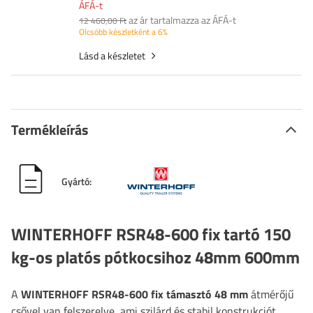
ÁFÁ-t
az ár tartalmazza az ÁFÁ-t
12 460,00 Ft
Olcsóbb készletként a 6%
Lásd a készletet
Termékleírás
Gyártó:
WINTERHOFF RSR48-600 fix tartó 150
kg-os platós pótkocsihoz 48mm 600mm
A
WINTERHOFF
RSR48-600 fix támasztó
48 mm
átmérőjű
csővel van felszerelve, ami szilárd és stabil konstrukciót