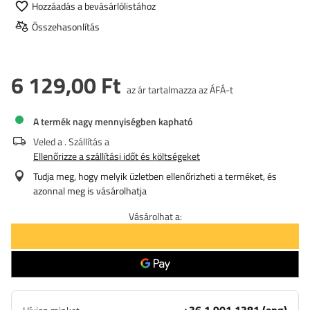
Hozzáadás a bevásárlólistához
Összehasonlítás
6 129,00 Ft
az ár tartalmazza az ÁFÁ-t
A termék nagy mennyiségben kapható
Veled a
. Szállítás a
Ellenőrizze a szállítási időt és költségeket
Tudja meg, hogy melyik üzletben ellenőrizheti a terméket, és
azonnal meg is vásárolhatja
Vásárolhat a: