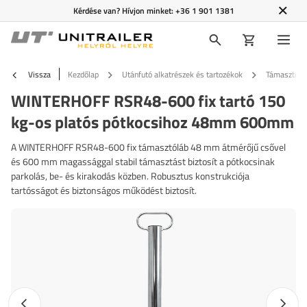
Kérdése van? Hívjon minket:
+36 1 901 1381
Vissza
Kezdőlap
Utánfutó alkatrészek és tartozékok
Támasztóker
WINTERHOFF RSR48-600 fix tartó 150
kg-os platós pótkocsihoz 48mm 600mm
A WINTERHOFF RSR48-600 fix támasztóláb 48 mm átmérőjű csővel
és 600 mm magassággal stabil támasztást biztosít a pótkocsinak
parkolás, be- és kirakodás közben. Robusztus konstrukciója
tartósságot és biztonságos működést biztosít.
Előző fotó
Követk