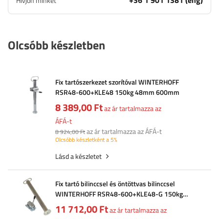
+36 1 901 1381 (eng)
Hívjon minket
Olcsóbb készletben
Fix tartószerkezet szorítóval WINTERHOFF
RSR48-600+KLE48 150kg 48mm 600mm
8 389,00 Ft
az ár tartalmazza az
ÁFÁ-t
az ár tartalmazza az ÁFÁ-t
8 924,00 Ft
Olcsóbb készletként a 5%
Lásd a készletet
Fix tartó bilinccsel és öntöttvas bilinccsel
WINTERHOFF RSR48-600+KLE48-G 150kg
48mm 600mm
11 712,00 Ft
az ár tartalmazza az