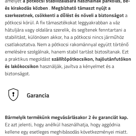
amelyet
a pótkocsi stabilizálására használnak parkolás, be-
és kirakodás közben
.
Megbízható támaszt nyújt a
szerkezetnek, csökkenti a dőlést és növeli a biztonságot
a
pótkocsi körül. A fix támasztékokat leggyakrabban a váz
hátuljára vagy oldalára szerelik, és segítenek fenntartani a
stabilitást, különösen akkor, ha a pótkocsi nincs járműhöz
csatlakoztatva. Nem a pótkocsi rakománnyal együtt történő
emelésére szolgálnak, hanem stabil tartást biztosítanak. Ezt
a praktikus megoldást
szállítópótkocsikon, hajóutánfutókon
és lakókocsikon
használják, javítva a kényelmet és a
biztonságot.
Garancia
Bármelyik termékünk megvásárlásakor 2 év garanciát kap.
Ez azt jelenti, hogy anélkül használhatja, hogy aggódnia
kellene egy esetleges meghibásodás következményei miatt.