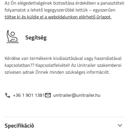
Az Ön elégedettségének biztosítása érdekében a panasztételi
folyamatot a lehető legegyszerűbbé tettük – egyszerűen
töltse ki és küldje el a weboldalunkon elérhető űrlapot.
Segítség
Kérdése van termékeink kiválasztásával vagy használatával
kapcsolatban?? Kapcsolatfelvétel! Az Unitrailer szakemberei
szívesen adnak Önnek minden szükséges információt.
+36 1 901 1381
unitrailer@unitrailer.hu
Specifikáció