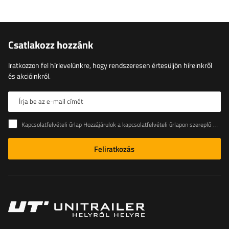
Csatlakozz hozzánk
Iratkozzon fel hírlevelünkre, hogy rendszeresen értesüljön híreinkről
és akcióinkról.
Írja be az e-mail címét
Kapcsolatfelvételi űrlap Hozzájárulok a kapcsolatfelvételi űrlapon szereplő személyes adataimnak az Európai Parlament és a Tanács (EU) rendeletével összhangban történő kezeléséhez
Feliratkozás