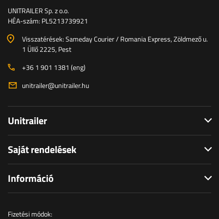
UNITRAILER Sp. z o.o.
HÉA-szám: PL5213739921
Visszatérések: Sameday Courier / Romania Express, Zöldmező u.
1 Üllő 2225, Pest
+36 1 901 1381 (eng)
unitrailer@unitrailer.hu
Unitrailer
Saját rendelések
Információ
Fizetési módok: