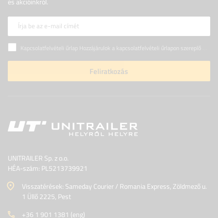
és akcióinkról.
Írja be az e-mail címét
Kapcsolatfelvételi űrlap Hozzájárulok a kapcsolatfelvételi űrlapon szereplő személyes adataimnak az Európai Parlament és a Tanács (EU) rendeletével összhangban történő kezeléséhez
Feliratkozás
UNITRAILER Sp. z o.o.
HÉA-szám: PL5213739921
Visszatérések: Sameday Courier / Romania Express, Zöldmező u.
1 Üllő 2225, Pest
+36 1 901 1381 (eng)