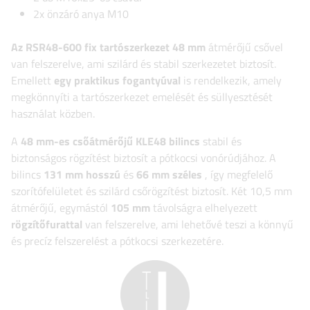
2x önzáró anya M10
Az RSR48-600 fix tartószerkezet
48 mm
átmérőjű csővel
van felszerelve, ami szilárd és stabil szerkezetet biztosít.
Emellett
egy praktikus fogantyúval
is rendelkezik, amely
megkönnyíti a tartószerkezet emelését és süllyesztését
használat közben.
A
48 mm-es csőátmérőjű
KLE48
bilincs
stabil és
biztonságos rögzítést biztosít a pótkocsi vonórúdjához. A
bilincs
131 mm hosszú
és
66 mm széles
, így megfelelő
szorítófelületet és szilárd csőrögzítést biztosít. Két 10,5 mm
átmérőjű, egymástól
105 mm
távolságra elhelyezett
rögzítőfurattal
van felszerelve, ami lehetővé teszi a könnyű
és precíz felszerelést a pótkocsi szerkezetére.