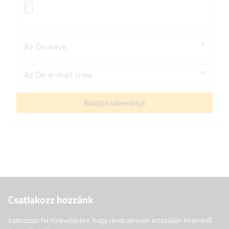
Az Ön neve
Az Ön e-mail címe
Küldjön véleményt
Csatlakozz hozzánk
Iratkozzon fel hírlevelünkre, hogy rendszeresen értesüljön híreinkről