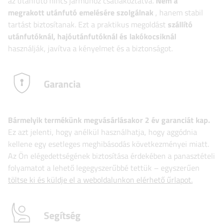
az utánfutó nincs járműhöz csatlakoztatva.
Nem a
megrakott utánfutó emelésére szolgálnak
, hanem stabil
tartást biztosítanak. Ezt a praktikus megoldást
szállító
utánfutóknál, hajóutánfutóknál és lakókocsiknál
​​
használják, javítva a kényelmet és a biztonságot.
Garancia
Bármelyik termékünk megvásárlásakor 2 év garanciát kap.
Ez azt jelenti, hogy anélkül használhatja, hogy aggódnia
kellene egy esetleges meghibásodás következményei miatt.
Az Ön elégedettségének biztosítása érdekében a panasztételi
folyamatot a lehető legegyszerűbbé tettük – egyszerűen
töltse ki és küldje el a weboldalunkon elérhető űrlapot.
Segítség