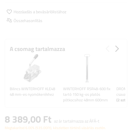
Hozzáadás a bevásárlólistához
Összehasonlítás
A csomag tartalmazza
Bilincs WINTERHOFF KLE48
WINTERHOFF RSR48-600 fix
DROMET k
48 mm-es nyomókerékhez
tartó 150 kg-os platós
csavar M
pótkocsihoz 48mm 600mm
(
2
szt.)
8 389,00 Ft
az ár tartalmazza az ÁFÁ-t
Megtakarítod
6.00%
(
535.00
Ft
), készletben történő vásárlás esetén.