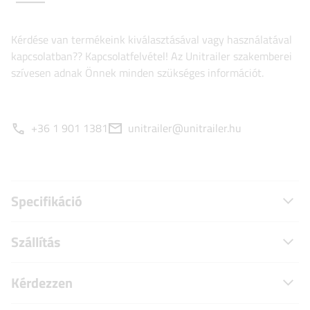
Kérdése van termékeink kiválasztásával vagy használatával
kapcsolatban?? Kapcsolatfelvétel! Az Unitrailer szakemberei
szívesen adnak Önnek minden szükséges információt.
+36 1 901 1381
unitrailer@unitrailer.hu
Specifikáció
Szállítás
Kérdezzen