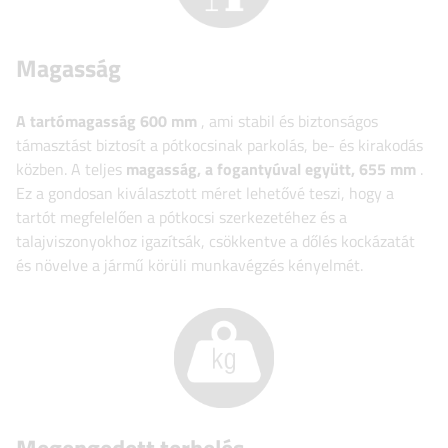
Magasság
A tartómagasság
600 mm
, ami stabil és biztonságos
támasztást biztosít a pótkocsinak parkolás, be- és kirakodás
közben. A teljes
magasság, a fogantyúval együtt, 655 mm
.
Ez a gondosan kiválasztott méret lehetővé teszi, hogy a
tartót megfelelően a pótkocsi szerkezetéhez és a
talajviszonyokhoz igazítsák, csökkentve a dőlés kockázatát
és növelve a jármű körüli munkavégzés kényelmét.