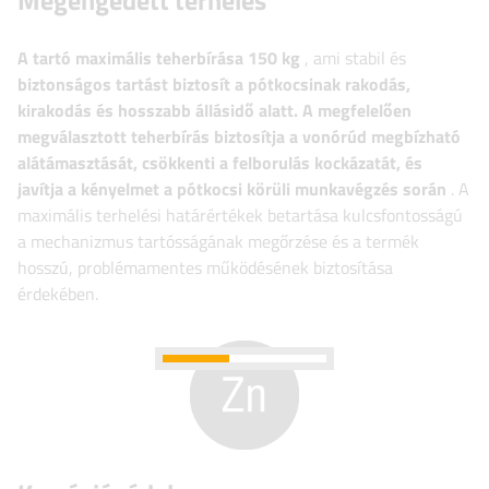
Megengedett terhelés
A tartó maximális teherbírása
150 kg
, ami stabil és
biztonságos tartást biztosít a pótkocsinak rakodás,
kirakodás és hosszabb állásidő alatt. A megfelelően
megválasztott teherbírás biztosítja a vonórúd megbízható
alátámasztását, csökkenti a felborulás kockázatát, és
javítja a kényelmet a pótkocsi körüli munkavégzés során
. A
maximális terhelési határértékek betartása kulcsfontosságú
a mechanizmus tartósságának megőrzése és a termék
hosszú, problémamentes működésének biztosítása
érdekében.