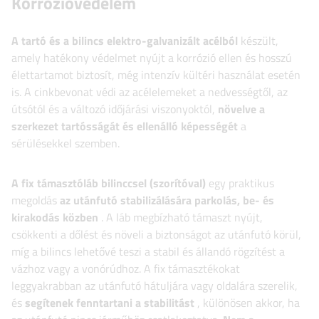
Korrózióvédelem
A tartó és a bilincs
elektro-galvanizált acélból
készült,
amely hatékony védelmet nyújt a korrózió ellen és hosszú
élettartamot biztosít, még intenzív kültéri használat esetén
is. A cinkbevonat védi az acélelemeket a nedvességtől, az
útsótól és a változó időjárási viszonyoktól,
növelve a
szerkezet tartósságát és ellenálló képességét
a
sérülésekkel szemben.
A fix támasztóláb bilinccsel (szorítóval)
egy praktikus
megoldás
az utánfutó stabilizálására parkolás, be- és
kirakodás közben
. A láb megbízható támaszt nyújt,
csökkenti a dőlést és növeli a biztonságot az utánfutó körül,
míg a bilincs lehetővé teszi a stabil és állandó rögzítést a
vázhoz vagy a vonórúdhoz. A fix támasztékokat
leggyakrabban az utánfutó hátuljára vagy oldalára szerelik,
és
segítenek fenntartani a stabilitást
, különösen akkor, ha