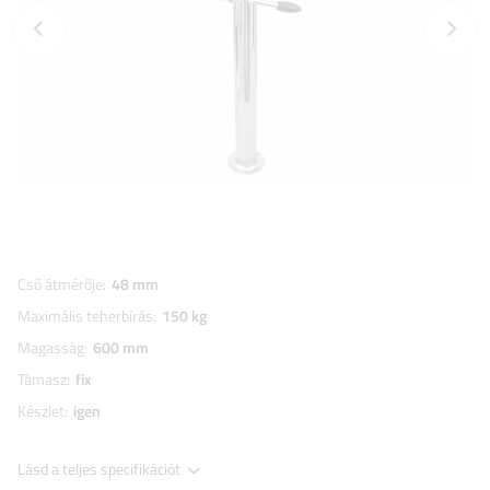
Előző fotó
Követk
Cső átmérője
48 mm
Maximális teherbírás
150 kg
Magasság
600 mm
Támasz
fix
Készlet
igen
Lásd a teljes specifikációt