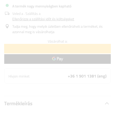
A termék nagy mennyiségben kapható
Veled a
. Szállítás a
Ellenőrizze a szállítási időt és költségeket
Tudja meg, hogy melyik üzletben ellenőrizheti a terméket, és
azonnal meg is vásárolhatja
Vásárolhat a:
+36 1 901 1381 (eng)
Hívjon minket
Termékleírás