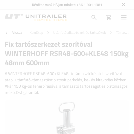
Kérdése van? Hívjon minket:
+36 1 901 1381
Vissza
Kezdőlap
Utánfutó alkatrészek és tartozékok
Támasztóker
Fix tartószerkezet szorítóval
WINTERHOFF RSR48-600+KLE48 150kg
48mm 600mm
A WINTERHOFF RSR48-600+KLE48 fix támasztókészlet szorítóval
stabil utánfutó-támasztást biztosít parkolás, be- és kirakodás közben.
Akár 150 kg-os teherbírásával a támasztó tartósságot és biztonságos
működést garantál.