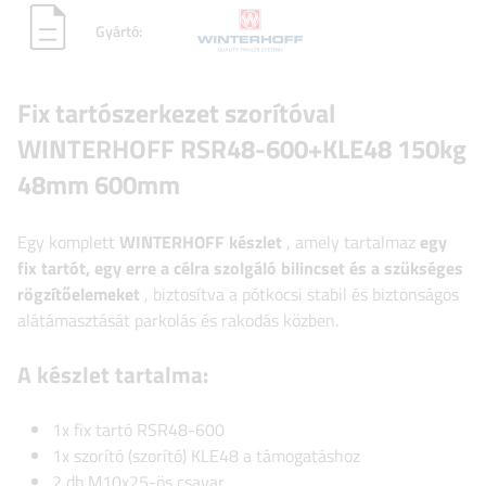
Gyártó:
Fix tartószerkezet szorítóval
WINTERHOFF RSR48-600+KLE48 150kg
48mm 600mm
Egy komplett
WINTERHOFF
készlet
, amely tartalmaz
egy
fix tartót, egy erre a célra szolgáló bilincset és a szükséges
rögzítőelemeket
, biztosítva a pótkocsi stabil és biztonságos
alátámasztását parkolás és rakodás közben.
A készlet tartalma:
1x fix tartó RSR48-600
1x szorító (szorító) KLE48
a támogatáshoz
2 db M10x25-ös csavar