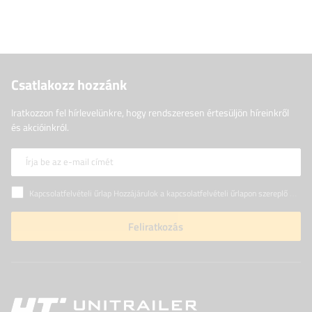
Csatlakozz hozzánk
Iratkozzon fel hírlevelünkre, hogy rendszeresen értesüljön híreinkről
és akcióinkról.
Írja be az e-mail címét
Kapcsolatfelvételi űrlap Hozzájárulok a kapcsolatfelvételi űrlapon szereplő személyes adataimnak az Európai Parlament és a Tanács (EU) rendeletével összhangban történő kezeléséhez
Feliratkozás