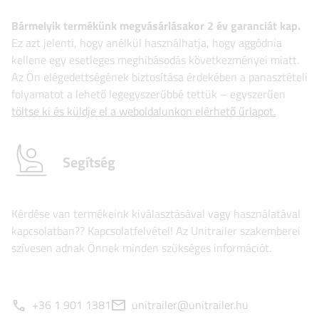
Bármelyik termékünk megvásárlásakor 2 év garanciát kap.
Ez azt jelenti, hogy anélkül használhatja, hogy aggódnia
kellene egy esetleges meghibásodás következményei miatt.
Az Ön elégedettségének biztosítása érdekében a panasztételi
folyamatot a lehető legegyszerűbbé tettük – egyszerűen
töltse ki és küldje el a weboldalunkon elérhető űrlapot.
Segítség
Kérdése van termékeink kiválasztásával vagy használatával
kapcsolatban?? Kapcsolatfelvétel! Az Unitrailer szakemberei
szívesen adnak Önnek minden szükséges információt.
+36 1 901 1381
unitrailer@unitrailer.hu