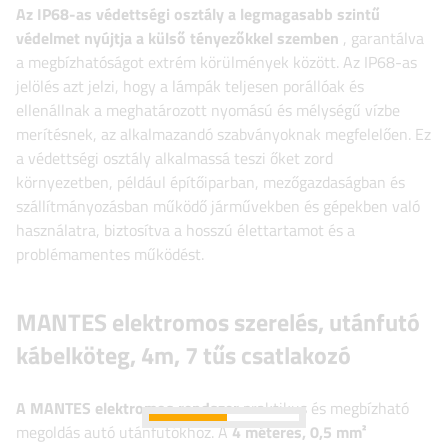
Az IP68-as védettségi osztály
a legmagasabb szintű
védelmet nyújtja a külső tényezőkkel szemben
, garantálva
a megbízhatóságot extrém körülmények között. Az IP68-as
jelölés azt jelzi, hogy a lámpák teljesen porállóak és
ellenállnak a meghatározott nyomású és mélységű vízbe
merítésnek, az alkalmazandó szabványoknak megfelelően. Ez
a védettségi osztály alkalmassá teszi őket zord
környezetben, például építőiparban, mezőgazdaságban és
szállítmányozásban működő járművekben és gépekben való
használatra, biztosítva a hosszú élettartamot és a
problémamentes működést.
MANTES elektromos szerelés, utánfutó
kábelköteg, 4m, 7 tűs csatlakozó
A MANTES elektromos rendszer
praktikus és megbízható
megoldás autó utánfutókhoz. A
4 méteres, 0,5 mm²