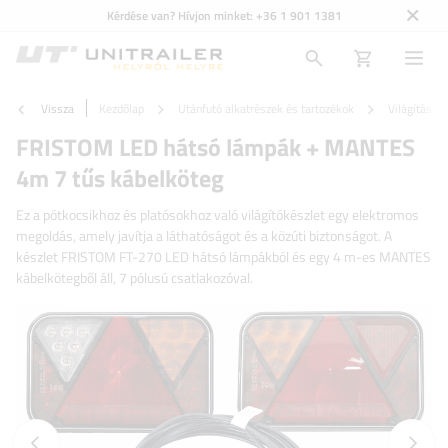
Kérdése van? Hívjon minket:
+36 1 901 1381
Vissza
Kezdőlap
Utánfutó alkatrészek és tartozékok
Világítás é
FRISTOM LED hátsó lámpák + MANTES
4m 7 tűs kábelköteg
Ez a pótkocsikhoz és platósokhoz való világítókészlet egy elektromos
megoldás, amely javítja a láthatóságot és a közúti biztonságot. A
készlet FRISTOM FT-270 LED hátsó lámpákból és egy 4 m-es MANTES
kábelkötegből áll, 7 pólusú csatlakozóval.
Előző fotó
Követk