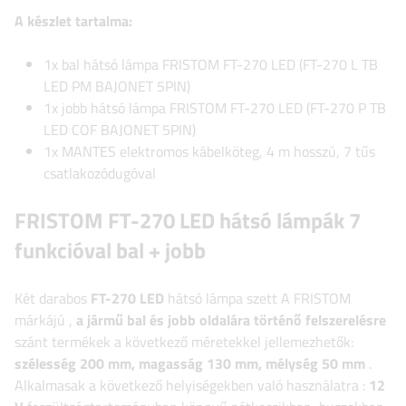
A készlet tartalma:
1x bal hátsó lámpa FRISTOM FT-270 LED (FT-270 L TB
LED PM BAJONET 5PIN)
1x jobb hátsó lámpa FRISTOM FT-270 LED (FT-270 P TB
LED COF BAJONET 5PIN)
1x MANTES elektromos kábelköteg, 4 m hosszú, 7 tűs
csatlakozódugóval
FRISTOM FT-270 LED hátsó lámpák 7
funkcióval bal + jobb
Két darabos
FT-270 LED
hátsó lámpa szett
A FRISTOM
márkájú
,
a jármű bal és jobb oldalára történő felszerelésre
szánt termékek a következő méretekkel jellemezhetők:
szélesség
200 mm, magasság 130 mm, mélység 50 mm
.
Alkalmasak a következő helyiségekben való használatra
:
12