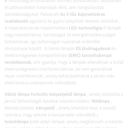
V
feszültségtartományban
könnyű pótkocsikban, buszokban
és pótkocsikban használják őket, ami hangsúlyozza
sokoldalúságukat. Felszerelt
Az 5 tűs bajonettzáras
csatlakozók
egyszerű és gyors telepítést tesznek lehetővé
.
A használatuknak köszönhetően
LED-technológia
A lámpák
nagy teljesítményt, tartósságot és energiahatékonyságot
biztosítanak, így biztonságot nyújtanak különféle
útviszonyok között
.
A hátsó lámpák
E9 jóváhagyással
és
elektromágneses kompatibilitási
(EMC) tanúsítvánnyal
rendelkeznek,
ami igazolja, hogy a lámpák ellenállnak a külső
elektromágneses interferenciáknak, és nem generálnak
olyan interferenciát, amely befolyásolhatná a jármű más
elektronikus eszközeinek működését
.
Hátsó lámpa funkciói:
helyzetjelző lámpa
, amely biztosítja a
jármű láthatóságát éjszakai vezetés közben;
féklámpa
,
fékezés jelzése;
irányjelző
, amely lehetővé teszi a vezető
számára, hogy jelezze a kanyarodási szándékát
;
tolatólámpa
(jobb oldali lámpa),
amely megkönnyíti a tolatási