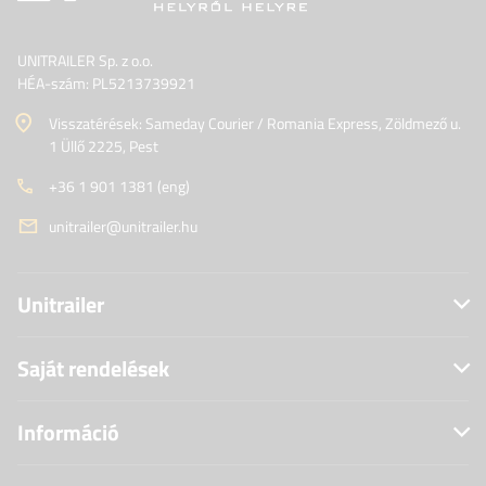
UNITRAILER Sp. z o.o.
HÉA-szám: PL5213739921
Visszatérések: Sameday Courier / Romania Express, Zöldmező u.
1 Üllő 2225, Pest
+36 1 901 1381 (eng)
unitrailer@unitrailer.hu
Unitrailer
Saját rendelések
Információ