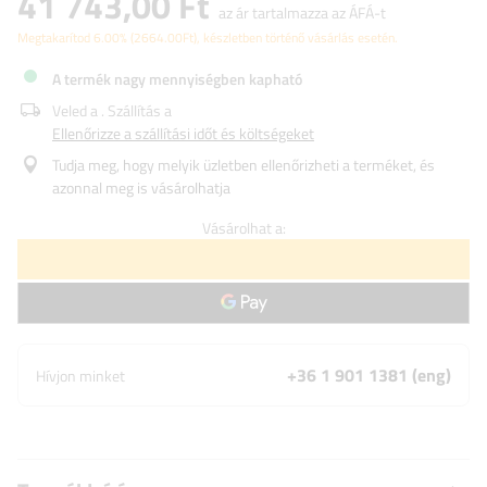
41 743,00 Ft
az ár tartalmazza az ÁFÁ-t
Megtakarítod
6.00%
(
2664.00
Ft
), készletben történő vásárlás esetén.
A termék nagy mennyiségben kapható
Veled a
. Szállítás a
Ellenőrizze a szállítási időt és költségeket
Tudja meg, hogy melyik üzletben ellenőrizheti a terméket, és
azonnal meg is vásárolhatja
Vásárolhat a:
+36 1 901 1381 (eng)
Hívjon minket