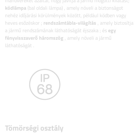
manővereket azáltal, hogy javítja a jármű mögötti kilátást;
ködlámpa
(bal oldali lámpa)
, amely növeli a biztonságot
nehéz időjárási körülmények között, például ködben vagy
heves esőzéskor
;
rendszámtábla-világítás
, amely biztosítja
a jármű rendszámának láthatóságát éjszaka
;
és
egy
fényvisszaverő háromszög
, amely növeli a jármű
láthatóságát
.
Tömörségi osztály