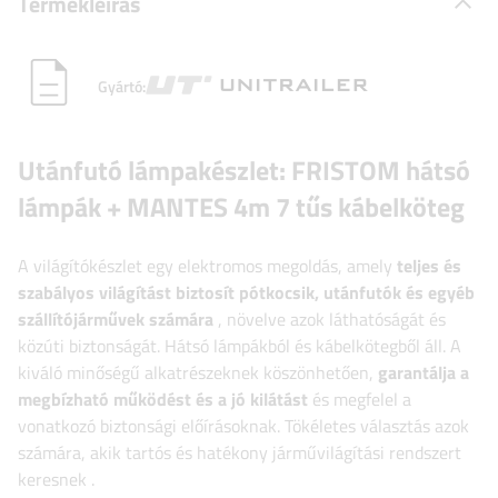
Termékleírás
Gyártó:
Utánfutó lámpakészlet: FRISTOM hátsó
lámpák + MANTES 4m 7 tűs kábelköteg
A világítókészlet egy elektromos megoldás, amely
teljes és
szabályos világítást biztosít pótkocsik, utánfutók és egyéb
szállítójárművek számára
, növelve azok láthatóságát és
közúti biztonságát. Hátsó lámpákból és kábelkötegből áll. A
kiváló minőségű alkatrészeknek köszönhetően,
garantálja a
megbízható működést és a jó kilátást
és megfelel a
vonatkozó biztonsági előírásoknak. Tökéletes választás azok
számára, akik tartós és hatékony járművilágítási rendszert
keresnek
.