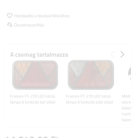
Hozzáadás a bevásárlólistához
Összehasonlítás
A csomag tartalmazza
Fristom FT-270 LED hátsó
Fristom FT-270 LED hátsó
MANTES 
lámpa 6 funkciós bal oldali
lámpa 6 funkciós jobb oldali
szerelés,
kábelköte
csatlakoz
bajonett