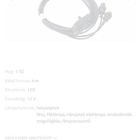
Plug
7 TŰ
Kábel hossza
4 m
Fényforrás
LED
Feszültség
12 V
Lámpa funkciók
helyzetjelző
fény
féklámpa
irányjelző
ködlámpa
rendszámtábla
megvilágítás
fényvisszaverő
Lásd a teljes specifikációt