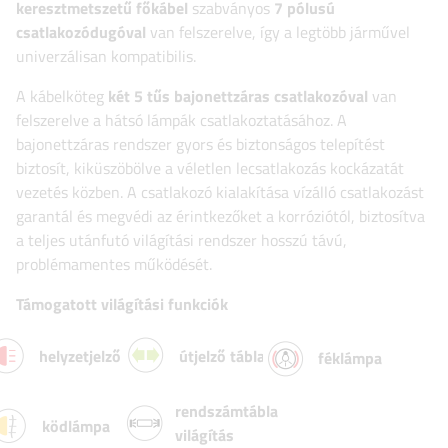
keresztmetszetű főkábel
szabványos
7 pólusú
csatlakozódugóval
van felszerelve, így a legtöbb járművel
univerzálisan kompatibilis.
A kábelköteg
két 5 tűs bajonettzáras csatlakozóval
van
felszerelve a hátsó lámpák csatlakoztatásához. A
bajonettzáras rendszer gyors és biztonságos telepítést
biztosít, kiküszöbölve a véletlen lecsatlakozás kockázatát
vezetés közben. A csatlakozó kialakítása vízálló csatlakozást
garantál és megvédi az érintkezőket a korróziótól, biztosítva
a teljes utánfutó világítási rendszer hosszú távú,
problémamentes működését.
Támogatott világítási funkciók
helyzetjelző lámpa
útjelző tábla
féklámpa
rendszámtábla
ködlámpa
világítás