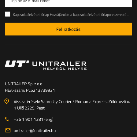
Írja be az e-mail címét
Kapcsolatfelvételi űrlap Hozzájárulok a kapcsolatfelvételi űrlapon szereplő személyes adataimnak az Európai Parlament és a Tanács (EU) rendeletével összhangban történő kezeléséhez
Feliratkozás
UNITRAILER Sp. z o.o.
HÉA-szám: PL5213739921
Visszatérések: Sameday Courier / Romania Express, Zöldmező u.
1 Üllő 2225, Pest
+36 1 901 1381 (eng)
unitrailer@unitrailer.hu