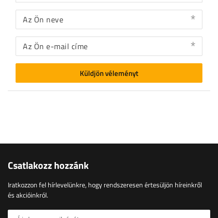
Az Ön neve
Az Ön e-mail címe
Küldjön véleményt
Csatlakozz hozzánk
Iratkozzon fel hírlevelünkre, hogy rendszeresen értesüljön híreinkről
és akcióinkról.