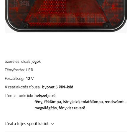
Szerelési oldal
jogok
Fényforrás
LED
Feszültség
12 V
A csatlakozás típusa
byonet 5 PIN-kód
Lámpa funkciók
helyzetjelző
fény
féklámpa
irányjelző
tolatólámpa
rendszámtábla
megvilágítás
fényvisszaverő
Lásd a teljes specifikációt