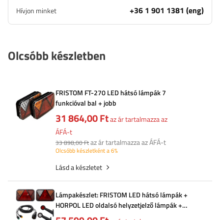
+36 1 901 1381 (eng)
Hívjon minket
Olcsóbb készletben
FRISTOM FT-270 LED hátsó lámpák 7
funkcióval bal + jobb
31 864,00 Ft
az ár tartalmazza az
ÁFÁ-t
az ár tartalmazza az ÁFÁ-t
33 898,00 Ft
Olcsóbb készletként a 6%
Lásd a készletet
Lámpakészlet: FRISTOM LED hátsó lámpák +
HORPOL LED oldalsó helyzetjelző lámpák +
MANTES 5,5 m-es 13 tűs kábelköteg