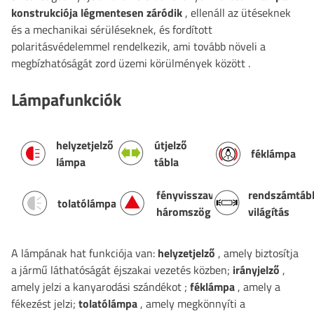
konstrukciója légmentesen záródik
, ellenáll az ütéseknek
és a mechanikai sérüléseknek, és fordított
polaritásvédelemmel rendelkezik, ami tovább növeli a
megbízhatóságát zord üzemi körülmények között
.
Lámpafunkciók
helyzetjelző
útjelző
féklámpa
lámpa
tábla
fényvisszaverő
rendszámtáb
tolatólámpa
háromszög
világítás
A lámpának hat funkciója van:
helyzetjelző
, amely biztosítja
a jármű láthatóságát éjszakai vezetés közben;
irányjelző
,
amely jelzi a kanyarodási szándékot
;
féklámpa
, amely a
fékezést jelzi;
tolatólámpa
, amely megkönnyíti a