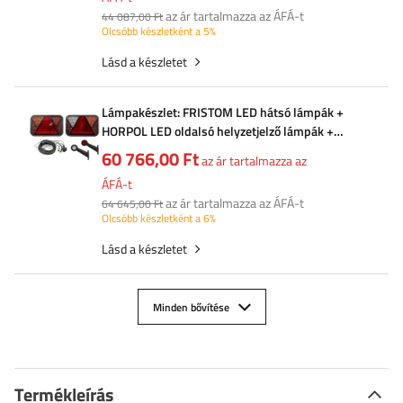
az ár tartalmazza az ÁFÁ-t
44 087,00 Ft
Olcsóbb készletként a 5%
Lásd a készletet
Lámpakészlet: FRISTOM LED hátsó lámpák +
HORPOL LED oldalsó helyzetjelző lámpák +
MANTES 7m 13 tűs kábelköteg
60 766,00 Ft
az ár tartalmazza az
ÁFÁ-t
az ár tartalmazza az ÁFÁ-t
64 645,00 Ft
Olcsóbb készletként a 6%
Lásd a készletet
Minden bővítése
Termékleírás