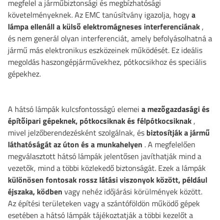
megfelel a járműbiztonsági és megbízhatósági
követelményeknek. Az EMC tanúsítvány igazolja, hogy
a
lámpa ellenáll a külső elektromágneses interferenciának
,
és nem generál olyan interferenciát, amely befolyásolhatná a
jármű más elektronikus eszközeinek működését. Ez ideális
megoldás haszongépjárművekhez, pótkocsikhoz és speciális
gépekhez.
A hátsó lámpák kulcsfontosságú elemei
a mezőgazdasági és
építőipari gépeknek, pótkocsiknak és félpótkocsiknak
,
mivel jelzőberendezésként szolgálnak, és
biztosítják a jármű
láthatóságát az úton és a munkahelyen
. A megfelelően
megválasztott hátsó lámpák jelentősen javíthatják mind a
vezetők, mind a többi közlekedő biztonságát. Ezek a lámpák
különösen fontosak rossz látási viszonyok között, például
éjszaka, ködben
vagy nehéz időjárási körülmények között.
Az építési területeken vagy a szántóföldön működő gépek
esetében a hátsó lámpák tájékoztatják a többi kezelőt a