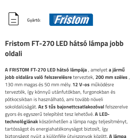
Gyártó:
Fristom FT-270 LED hátsó lámpa jobb
oldali
A FRISTOM FT-270 LED hátsó lámpája
, amelyet
a jármű
jobb oldalára való felszerelésre
terveztek,
200 mm
széles
,
130 mm magas és 50 mm mély.
12 V-os
működésre
tervezték, így könnyű utánfutókban, furgonokban és
pótkocsikban is használható, ami tovább növeli
sokoldalúságát.
Az 5 tűs bajonettcsatlakozóval
felszerelve
gyors és egyszerű telepítést tesz lehetővé.
A LED-
technológiának
köszönhetően a lámpa nagy teljesítményt,
tartósságot és energiahatékonyságot biztosít, így
biztonságot nyújt a különféle útviszonyok között.
A lámpa