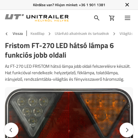
Kérdése van? Hívjon minket:
+36 1 901 1381
Vissza
Kezdőlap
Utánfutó alkatrészek és tartozékok
Világítás é
Fristom FT-270 LED hátsó lámpa 6
funkciós jobb oldali
Az FT-270 LED FRISTOM hátsó lámpa jobb oldali felszerelésre készült.
Hat funkcióval rendelkezik: helyzetjelző, féklámpa, tolatólámpa,
irányjelző, rendszámtábla-világítás és fényvisszaverő háromszög.
Előző fotó
Követk