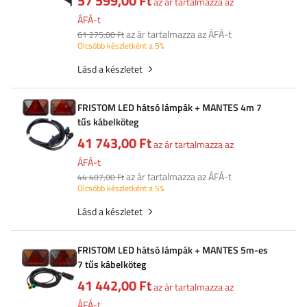
57 599,00 Ft
az ár tartalmazza az
ÁFÁ-t
az ár tartalmazza az ÁFÁ-t
61 275,00 Ft
Olcsóbb készletként a 5%
Lásd a készletet
FRISTOM LED hátsó lámpák + MANTES 4m 7
tűs kábelköteg
41 743,00 Ft
az ár tartalmazza az
ÁFÁ-t
az ár tartalmazza az ÁFÁ-t
44 407,00 Ft
Olcsóbb készletként a 5%
Lásd a készletet
FRISTOM LED hátsó lámpák + MANTES 5m-es
7 tűs kábelköteg
41 442,00 Ft
az ár tartalmazza az
ÁFÁ-t