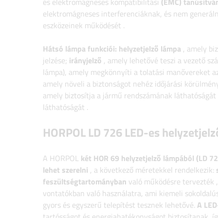
és elektromágneses kompatibilitási
(EMC) tanúsítvá
elektromágneses interferenciáknak, és nem generáln
eszközeinek működését
.
Hátsó lámpa funkciói:
helyzetjelző lámpa
, amely bi
jelzése;
irányjelző
, amely lehetővé teszi a vezető sz
lámpa),
amely megkönnyíti a tolatási manővereket azál
amely növeli a biztonságot nehéz időjárási körülmén
amely biztosítja a jármű rendszámának láthatóságát
láthatóságát
.
HORPOL LD 726 LED-es
helyzetjelz
A HORPOL
két HOR 69 helyzetjelző lámpából (LD 72
lehet szerelni
, a következő méretekkel rendelkezik:
feszültségtartományban
való működésre tervezték
vontatókban való használatra, ami kiemeli sokoldal
gyors és egyszerű telepítést tesznek lehetővé.
A LED
tartósságot és energiahatékonyságot biztosítanak, íg