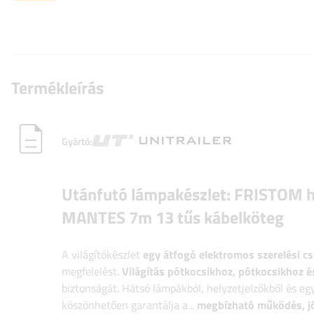
Termékleírás
Gyártó:
Utánfutó lámpakészlet: FRISTOM h
MANTES 7m 13 tűs kábelköteg
A világítókészlet
egy átfogó elektromos szerelési 
megfelelést.
Világítás pótkocsikhoz, pótkocsikhoz é
biztonságát. Hátsó lámpákból, helyzetjelzőkből és eg
köszönhetően garantálja a...
megbízható működés, jó