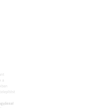
ánt
k a
ikban
telepítést
agyással