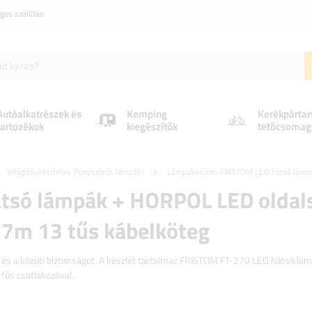
gos szállítás
Autóalkatrészek és
Kemping
Kerékpártar
tartozékok
kiegészítők
tetőcsomag
Világításkészletek (fényszórós lámpák)
Lámpakészlet: FRISTOM LED hátsó lámpá
tsó lámpák + HORPOL LED oldal
 7m 13 tűs kábelköteg
ot és a közúti biztonságot. A készlet tartalmaz FRISTOM FT-270 LED hátsó lá
űs csatlakozóval.