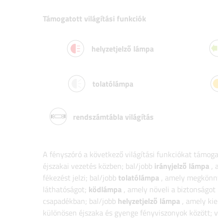
Támogatott világítási funkciók
helyzetjelző lámpa
tolatólámpa
rendszámtábla világítás
A fényszóró a következő világítási funkciókat támoga
éjszakai vezetés közben; bal/jobb
irányjelző lámpa
, 
fékezést jelzi; bal/jobb
tolatólámpa
, amely megkönnyí
láthatóságot;
ködlámpa
, amely növeli a biztonságot
csapadékban; bal/jobb
helyzetjelző lámpa
, amely kie
különösen éjszaka és gyenge fényviszonyok között; 