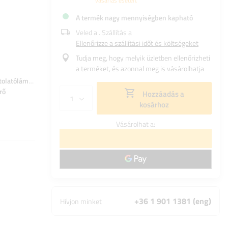
vásárlás esetén.
A termék nagy mennyiségben kapható
Veled a
. Szállítás a
Ellenőrizze a szállítási időt és költségeket
Tudja meg, hogy melyik üzletben ellenőrizheti
a terméket, és azonnal meg is vásárolhatja
tolatólámpa
ködlámpa
jelzőlámpa
rendszámtábla
rő
Hozzáadás a
kosárhoz
Vásárolhat a:
+36 1 901 1381 (eng)
Hívjon minket