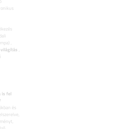
ő
ronikus
fékezés
dali
lámpa)
,
világítás
,
ű
 is fel
V
ókban és
elszerelve,
tményt,
lző