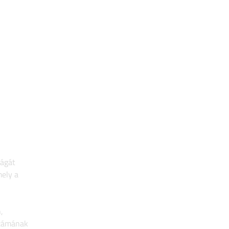
ságát
ely a
,
számának