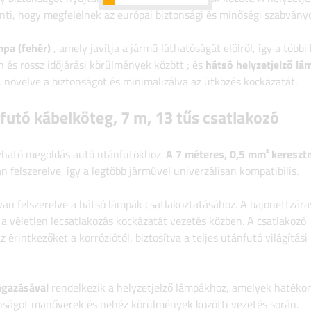
nti,
hogy megfelelnek az európai biztonsági és minőségi szabvány
mpa (fehér)
,
amely javítja a jármű láthatóságát elölről, így a többi
 és rossz időjárási körülmények között
; és
hátsó helyzetjelző lá
t, növelve a biztonságot és minimalizálva az ütközés kockázatát.
utó kábelköteg, 7 m, 13 tűs csatlakozó
zható megoldás autó utánfutókhoz.
A 7 méteres, 0,5 mm² kereszt
n felszerelve, így a legtöbb járművel univerzálisan kompatibilis.
an felszerelve a hátsó lámpák csatlakoztatásához. A bajonettzára
e a véletlen lecsatlakozás kockázatát vezetés közben. A csatlakozó
z érintkezőket a korróziótól, biztosítva a teljes utánfutó világítási
lágazásával
rendelkezik a helyzetjelző lámpákhoz, amelyek hatékon
ztonságot manőverek és nehéz körülmények közötti vezetés során.