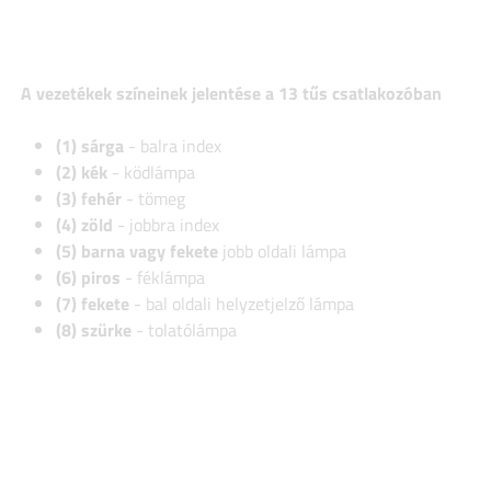
A vezetékek színeinek jelentése a 13 tűs csatlakozóban
(1) sárga
- balra index
(2) kék
- ködlámpa
(3) fehér
- tömeg
(4) zöld
- jobbra index
(5) barna vagy fekete
jobb oldali lámpa
(6) piros
- féklámpa
(7) fekete
- bal oldali helyzetjelző lámpa
(8) szürke
- tolatólámpa