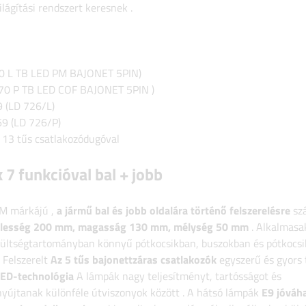
ilágítási rendszert keresnek
.
70 L TB LED PM BAJONET 5PIN)
70 P TB LED COF BAJONET 5PIN
)
9 (LD 726/L)
69 (LD 726/P)
 13 tűs csatlakozódugóval
 funkcióval bal + jobb
M márkájú
,
a jármű bal és jobb oldalára történő felszerelésre
sz
lesség
200 mm, magasság 130 mm, mélység 50 mm
. Alkalmasa
zültségtartományban
könnyű pótkocsikban, buszokban és pótkocs
 Felszerelt
Az 5 tűs bajonettzáras csatlakozók
egyszerű és gyors 
ED-technológia
A lámpák nagy teljesítményt, tartósságot és
nyújtanak különféle útviszonyok között
.
A hátsó lámpák
E9 jóváh