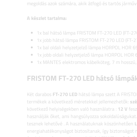
megoldás azok számára, akik átfogó és tartós járműv
A készlet tartalma:
1x bal hátsó lámpa FRISTOM FT-270 LED (FT-2
1x jobb hátsó lámpa
FRISTOM FT-270 LED (FT-2
1x bal oldali helyzetjelző lámpa HORPOL HOR 6
1x jobb oldali helyzetjelző lámpa HORPOL HOR 
1x MANTES elektromos kábelköteg, 7 m hosszú,
FRISTOM FT-270 LED hátsó lámpák 7
Két darabos
FT-270 LED
hátsó lámpa szett
A FRISTO
termékek a következő méretekkel jellemezhetők:
szé
következő helyiségekben való használatra
:
12 V
fes
használják őket, ami hangsúlyozza sokoldalúságukat.
tesznek lehetővé
. A használatuknak köszönhetően
L
energiahatékonyságot biztosítanak, így biztonságot 