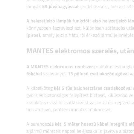
lámpák
E9 jóváhagyással
rendelkeznek
, ami azt jele
A helyzetjelző lámpák funkciói
:
első helyzetjelző lá
könnyebben észreveszi azt, különösen sötétedés után
(piros),
amely jelzi a hátulról érkező jármű jelenlété
MANTES elektromos szerelés, utánf
A MANTES elektromos rendszer
praktikus és megbí
főkábel
szabványos
13 pólusú csatlakozódugóval
va
A kábelköteg
két 5 tűs bajonettzáras csatlakozóval
v
gyors és biztonságos telepítést biztosít, kiküszöbölv
kialakítása vízálló csatlakozást garantál és megvédi a
hosszú távú, problémamentes működését.
A berendezés
két, 5 méter hosszú kábel integrált e
a jármű méreteit nappal és éjszaka is, javítva a bi