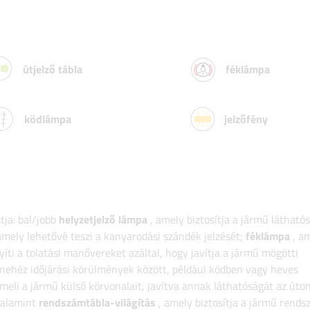
útjelző tábla
féklámpa
ködlámpa
jelzőfény
tja: bal/jobb
helyzetjelző lámpa
, amely biztosítja a jármű látható
amely lehetővé teszi a kanyarodási szándék jelzését;
féklámpa
, am
ti a tolatási manővereket azáltal, hogy javítja a jármű mögötti
 nehéz időjárási körülmények között, például ködben vagy heves
meli a jármű külső körvonalait, javítva annak láthatóságát az úton
valamint
rendszámtábla-világítás
, amely biztosítja a jármű rend