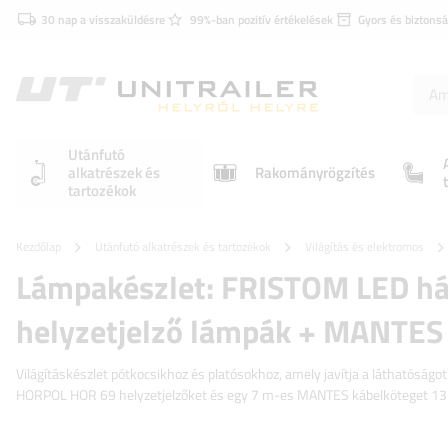
30 nap a visszaküldésre
99%-ban pozitív értékelések
Gyors és biztonsá
Utánfutó
alkatrészek és
Rakományrögzítés
tartozékok
Kezdőlap
Utánfutó alkatrészek és tartozékok
Világítás és elektromos
Lámpakészlet: FRISTOM LED há
helyzetjelző lámpák + MANTES
Világításkészlet pótkocsikhoz és platósokhoz, amely javítja a láthatóság
HORPOL HOR 69 helyzetjelzőket és egy 7 m-es MANTES kábelköteget 13 t