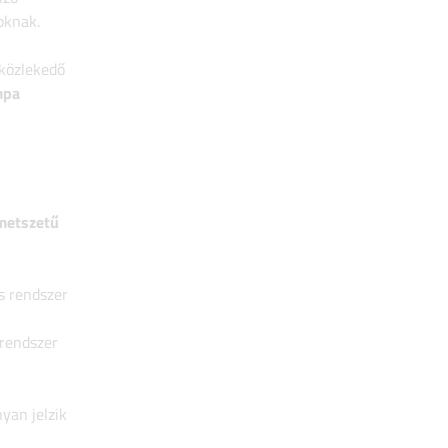
oknak.
 közlekedő
mpa
metszetű
s rendszer
 rendszer
yan jelzik