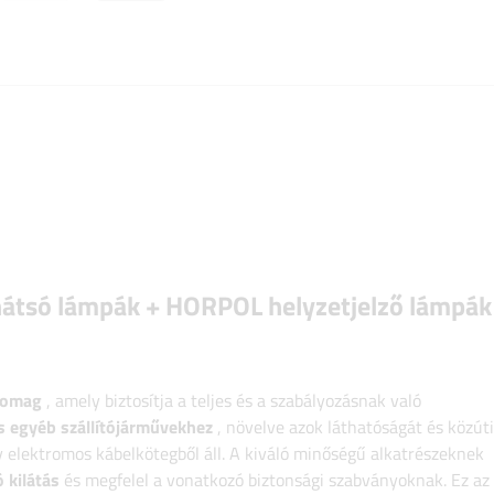
átsó lámpák + HORPOL helyzetjelző lámpák
csomag
, amely biztosítja a teljes és a szabályozásnak való
s egyéb szállítójárművekhez
, növelve azok láthatóságát és közúti
y elektromos kábelkötegből áll. A kiváló minőségű alkatrészeknek
 kilátás
és megfelel a vonatkozó biztonsági szabványoknak. Ez az 