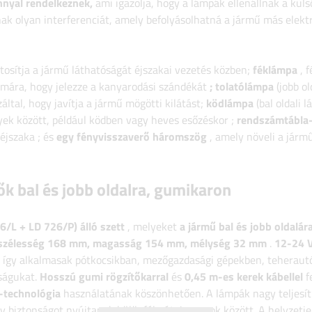
nnyal rendelkeznek,
ami igazolja, hogy a lámpák ellenállnak a küls
ak olyan interferenciát, amely befolyásolhatná a jármű más elekt
ztosítja a jármű láthatóságát éjszakai vezetés közben;
féklámpa
, 
ámára, hogy jelezze a kanyarodási szándékát
;
tolatólámpa
(jobb ol
tal, hogy javítja a jármű mögötti kilátást;
ködlámpa
(bal oldali 
yek között, például ködben vagy heves esőzéskor
;
rendszámtábla-
 éjszaka
;
és
egy fényvisszaverő háromszög
, amely növeli a járm
ők
bal és jobb oldalra, gumikaron
6/L + LD 726/P) álló szett
, melyeket
a jármű bal és jobb oldalára
szélesség 168
mm, magasság 154 mm, mélység 32 mm
.
12-24 
, így alkalmasak pótkocsikban, mezőgazdasági gépekben, teheraut
úságukat.
Hosszú gumi rögzítőkarral
és
0,45 m-es kerek kábellel
f
-technológia
használatának köszönhetően.
A lámpák nagy teljesí
y biztonságot nyújtanak különféle útviszonyok között. A helyzetje