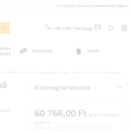
unitrailer@unitrailer.hu
Érintkezés
Saját fiókom
+36 1 901 1381 (eng)
tók és
Promóciók
Outlet
tartók
k + HORPOL LED oldalsó helyzetjelző lámpák + MANTES 7m 13 tűs kábelköteg
só
A csomag tartalmazza
60 766,00 Ft
mpákat,
az ár tartalmazza
az ÁFÁ-t
Megtakarítod
6.00%
(
3879.00
Ft
), készletben történő