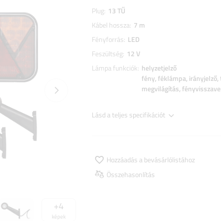
Plug
13 TŰ
Kábel hossza
7 m
Fényforrás
LED
Feszültség
12 V
Lámpa funkciók
helyzetjelző
fény
féklámpa
irányjelző
megvilágítás
fényvisszave
Következő fotó
Lásd a teljes specifikációt
Hozzáadás a bevásárlólistához
Összehasonlítás
+
4
képek